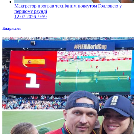
Макгрегор програв технічним нокаутом Голловею у
першому раунді
12.07.2026, 9:59
Кадри дня