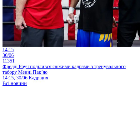
14:15
30/06
11351
Фредді Роуч поділився свіжими кадрами з тренувального
табору Менні Пак’яо
14:15, 30/06
Кадр дня
Всі новини