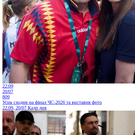
22:09
20/07
809
Усик сходив на фінал ЧС-2026 та виставив фото
22:09, 20/07
Кадр дня