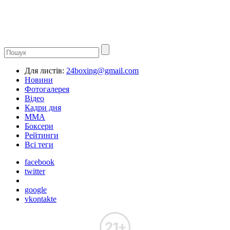
Для листів:
24boxing@gmail.com
Новини
Фотогалерея
Відео
Кадри дня
ММА
Боксери
Рейтинги
Всі теги
facebook
twitter
google
vkontakte