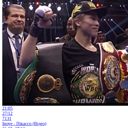
21:05
27/12
7131
Іноуе - Пікассо (Відео)