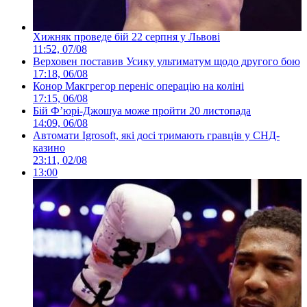
Хижняк проведе бій 22 серпня у Львові
11:52, 07/08
Верховен поставив Усику ультиматум щодо другого бою
17:18, 06/08
Конор Макгрегор переніс операцію на коліні
17:15, 06/08
Бій Ф’юрі-Джошуа може пройти 20 листопада
14:09, 06/08
Автомати Igrosoft, які досі тримають гравців у СНД-
казино
23:11, 02/08
13:00