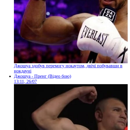
Джошуа здобув перемогу нокаутом, двічі побувавши в
нокдауні
Джошуа - Пренг (Відео бою)
13:11, 26/07