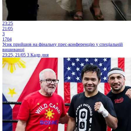
23:25
21/05
3
1704
Усик прийшов на фінальну прес-конференцію у спеціальній
вишиванці
23:25, 21/05
3
Кадр дня