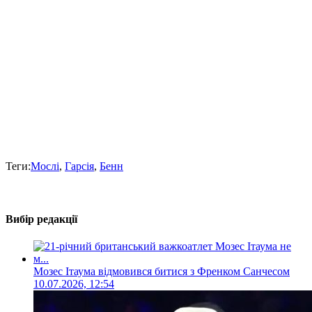
Теги:
Мослі
,
Гарсія
,
Бенн
Вибір редакції
Мозес Ітаума відмовився битися з Френком Санчесом
10.07.2026, 12:54