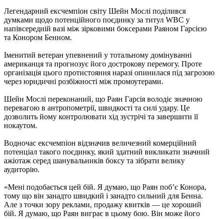
Легендарний ексчемпіон світу Шейн Мослі поділився
думками щодо потенційного поєдинку за титул WBC у
напівсередній вазі між зірковими боксерами Раяном Гарсією
та Конором Бенном.
Іменитий ветеран упевнений у тотальному домінуванні
американця та прогнозує його дострокову перемогу. Проте
організація цього протистояння наразі опинилася під загрозою
через юридичні розбіжності між промоутерами.
Шейн Мослі переконаний, що Раян Гарсія володіє значною
перевагою в антропометрії, швидкості та силі удару. Це
дозволить йому контролювати хід зустрічі та завершити її
нокаутом.
Водночас ексчемпіон відзначив величезний комерційний
потенціал такого поєдинку, який здатний викликати значний
ажіотаж серед шанувальників боксу та зібрати велику
аудиторію.
«Мені подобається цей бій. Я думаю, що Раян поб’є Конора,
тому що він занадто швидкий і занадто сильний для Бенна.
Але з точки зору реклами, продажу квитків — це хороший
бій. Я думаю, що Раян виграє в цьому бою. Він може його