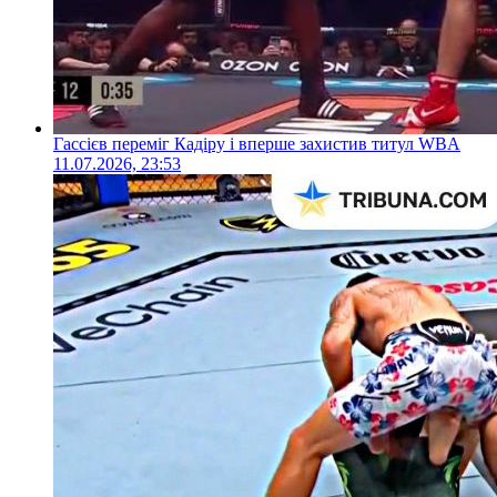
Гассієв переміг Кадіру і вперше захистив титул WBA
11.07.2026, 23:53