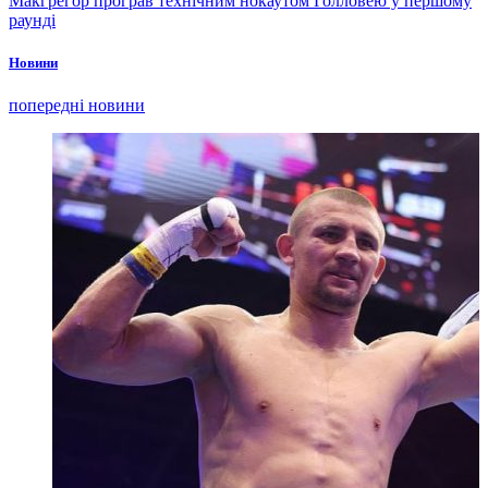
Макгрегор програв технічним нокаутом Голловею у першому
раунді
Новини
попередні новини