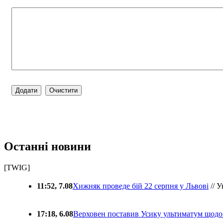
Останні новини
[TWIG]
11:52, 7.08
Хижняк проведе бій 22 серпня у Львові
// У
17:18, 6.08
Верховен поставив Усику ультиматум щодо