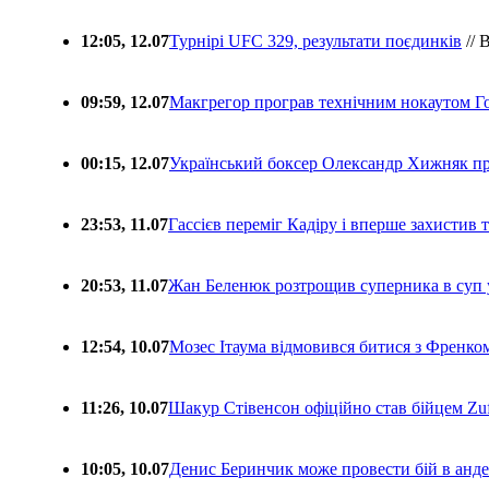
12:05, 12.07
Турнірі UFC 329, результати поєдинків
// 
09:59, 12.07
Макгрегор програв технічним нокаутом Г
00:15, 12.07
Український боксер Олександр Хижняк пр
23:53, 11.07
Гассієв переміг Кадіру і вперше захистив
20:53, 11.07
Жан Беленюк розтрощив суперника в суп
12:54, 10.07
Мозес Ітаума відмовився битися з Френко
11:26, 10.07
Шакур Стівенсон офіційно став бійцем Zuf
10:05, 10.07
Денис Беринчик може провести бій в анде