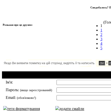
Сподобалось? П
(Голо
Розкажи про це друзям:
1
1
2
3
4
5
Додавання коментаря:
Ім'я:
Пароль:
(якщо зареєстрований)
Email:
(обов'язково!)
теги форматування
додати смайли