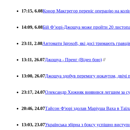
17:15, 6.08
Конор Макгрегор переніс операцію на колін
14:09, 6.08
Бій Ф’юрі-Джошуа може пройти 20 листоп
23:11, 2.08
Автомати Igrosoft, які досі тримають гравц
13:11, 26.07
Джошуа - Пренг (Відео бою)
//
13:00, 26.07
Джошуа здобув перемогу нокаутом, двічі 
23:17, 24.07
Олександр Хижняк виявився легшим за с
20:46, 24.07
Тайсон Ф'юрі здолав Маріуша Ваха в Таїл
13:03, 23.07
Українська збірна з боксу успішно виступ