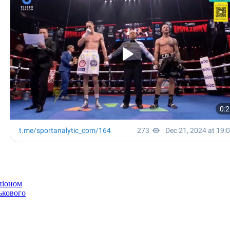
піоном
ькового