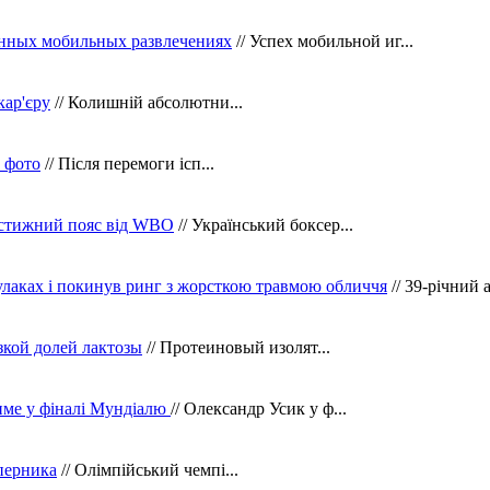
нных мобильных развлечениях
// Успех мобильной иг...
кар'єру
// Колишній абсолютни...
в фото
// Після перемоги ісп...
рестижний пояс від WBO
// Український боксер...
кулаках і покинув ринг з жорсткою травмою обличчя
// 39-річний 
зкой долей лактозы
// Протеиновый изолят...
тиме у фіналі Мундіалю
// Олександр Усик у ф...
уперника
// Олімпійський чемпі...