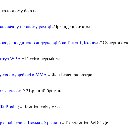
В головному бою ве...
олловею у першому раунді
// Ірландець отримав ...
оведе поєдинок в андеркарді бою Ентоні Джошуа
// Суперник укр
 титул WBA
// Гассієв переміг те...
 у своєму дебюті в ММА
// Жан Беленюк розтро...
м Санчесом
// 21-річний британсь...
fa Boxing
// Чемпіон світу у чо...
ркарді вечора Ітаума - Хргович
// Екс-чемпіон WBO Де...