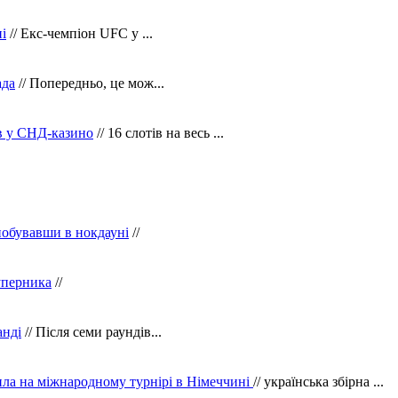
і
// Екс-чемпіон UFC у ...
ада
// Попередньо, це мож...
ів у СНД-казино
// 16 слотів на весь ...
побувавши в нокдауні
//
уперника
//
анді
// Після семи раундів...
ила на міжнародному турнірі в Німеччині
// українська збірна ...