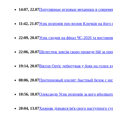
14:07, 22.07
Популярные игровые механики в совреме
11:42, 21.07
Усик розповів про вплив Кличків на його 
22:09, 20.07
Усик сходив на фінал ЧС-2026 та вистави
22:06, 20.07
Шелестюк зовсім скоро проведе бій за п
19:14, 20.07
Віктор Ортіс дебютував у боях на голих 
08:06, 20.07
Протеиновый изолят: быстрый белок с ни
10:56, 18.07
Олександр Усик розповів за кого вболіва
20:04, 13.07
Хижняк дізнався ім'я свого наступного с