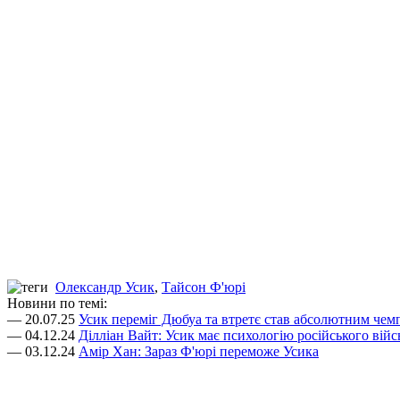
Олександр Усик
,
Тайсон Ф'юрі
Новини по темі:
— 20.07.25
Усик переміг Дюбуа та втретє став абсолютним чем
— 04.12.24
Ділліан Вайт: Усик має психологію російського війс
— 03.12.24
Амір Хан: Зараз Ф'юрі переможе Усика