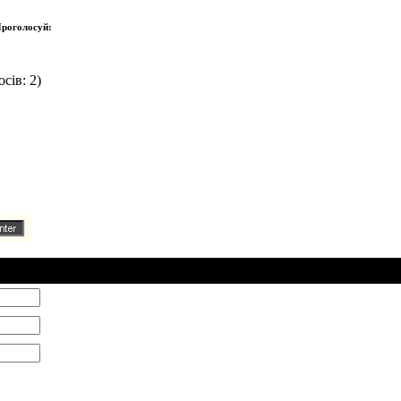
роголосуй:
сів: 2)