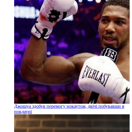
Джошуа здобув перемогу нокаутом, двічі побувавши в
нокдауні