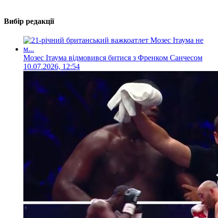
Вибір редакції
Мозес Ітаума відмовився битися з Френком Санчесом
10.07.2026, 12:54