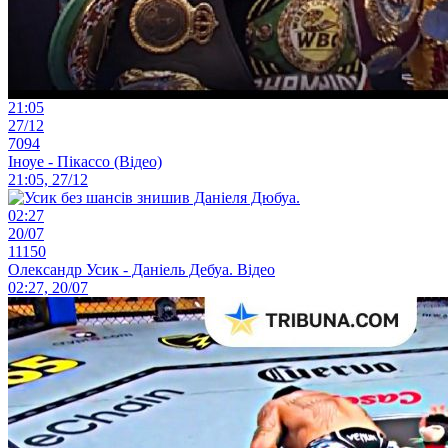
21:05
27/12
7094
Іноуе - Пікассо (Відео)
21:05, 27/12
02:27
20/07
11150
Олександр Усик - Даніель Дебуа. Відео
02:27, 20/07