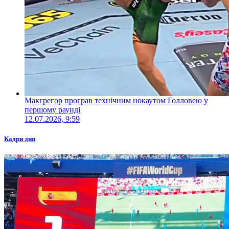
Макгрегор програв технічним нокаутом Голловею у
першому раунді
12.07.2026, 9:59
Кадри дня