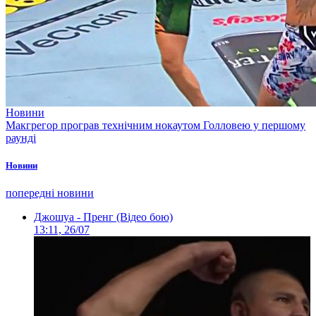
Новини
Макгрегор програв технічним нокаутом Голловею у першому
раунді
Новини
попередні новини
Джошуа - Пренг (Відео бою)
13:11, 26/07