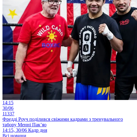
14:15
30/06
11337
Фредді Роуч поділився свіжими кадрами з тренувального
табору Менні Пак’яо
14:15, 30/06
Кадр дня
Всі новини