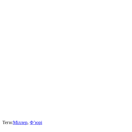
Теги:
Міллер
,
Ф’юрі