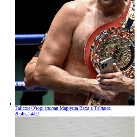
Тайсон Ф'юрі здолав Маріуша Ваха в Таїланді
20:46, 24/07