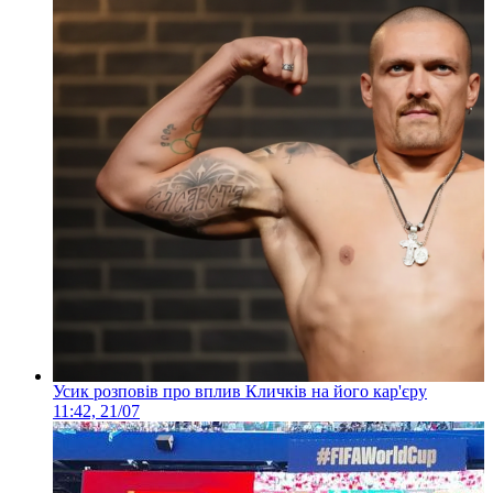
Усик розповів про вплив Кличків на його кар'єру
11:42, 21/07