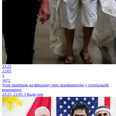
23:25
21/05
3
1672
Усик прийшов на фінальну прес-конференцію у спеціальній
вишиванці
23:25, 21/05
3
Кадр дня