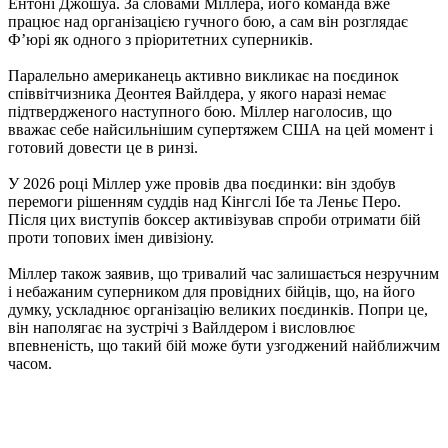
Ентоні Джошуа. За словами Міллера, його команда вже
працює над організацією гучного бою, а сам він розглядає
Ф’юрі як одного з пріоритетних суперників.
Паралельно американець активно викликає на поєдинок
співвітчизника Деонтея Вайлдера, у якого наразі немає
підтвердженого наступного бою. Міллер наголосив, що
вважає себе найсильнішим супертяжем США на цей момент і
готовий довести це в ринзі.
У 2026 році Міллер уже провів два поєдинки: він здобув
перемоги рішенням суддів над Кінгслі Ібе та Леньє Перо.
Після цих виступів боксер активізував спроби отримати бій
проти топових імен дивізіону.
Міллер також заявив, що тривалий час залишається незручним
і небажаним суперником для провідних бійців, що, на його
думку, ускладнює організацію великих поєдинків. Попри це,
він наполягає на зустрічі з Вайлдером і висловлює
впевненість, що такий бій може бути узгоджений найближчим
часом.