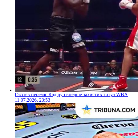
Гассієв переміг Кадіру і вперше захистив титул WBA
11.07.2026, 23:53