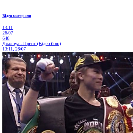
Відео матеріали
13:11
26/07
648
Джошуа - Пренг (Відео бою)
13:11, 26/07