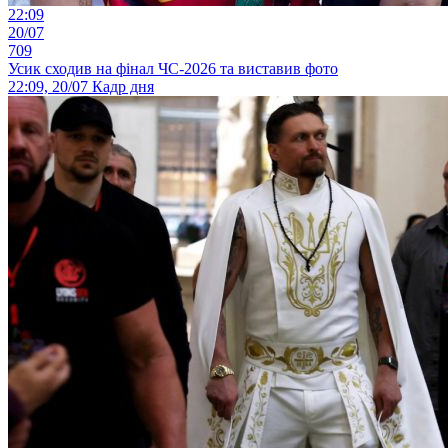
22:09
20/07
709
Усик сходив на фінал ЧС-2026 та виставив фото
22:09, 20/07
Кадр дня