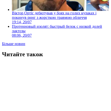
Віктор Ортіс дебютував у боях на голих кулаках і
покинув ринг з жорсткою травмою обличчя
19:14, 20/07
Протеиновый изолят: быстрый белок с низкой долей
лактозы
08:06, 20/07
Більше новин
Читайте також