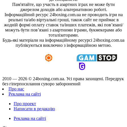
Пам'ятайте, що участь в азартних іграх не може бути
джерелом доходів або альтернативою роботі.
Інформаційний ресурс 24boxing.com.ua не проводить ігри на
реальні та/або віртуальні гроші, також сайт не приймає в
жодній формі оплату ставок та/інших платежів, які пов’язані/
можуть бути пов’язані з азартними іграми, букмекерами або
тоталізаторами.
Будь-які матеріали на інформаційному ресурсі 24boxing.com.ua
публікуються виключно з інформаційною метою.
2010 — 2026 ©
24boxing.com.ua.
Усi права захищенi. Передрук
без гіперпосилання суворо заборонений
Про нас
Реклама на сайті
Про проект
Написати в редакцію
Реклама на сайті