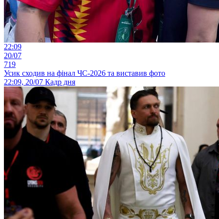
22:09
20/07
719
Усик сходив на фінал ЧС-2026 та виставив фото
22:09, 20/07
Кадр дня