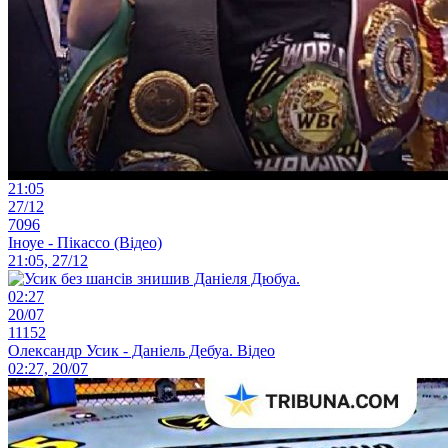
21:05
27/12
7096
Іноуе - Пікассо (Відео)
21:05, 27/12
02:27
20/07
11152
Олександр Усик - Даніель Дебуа. Відео
02:27, 20/07