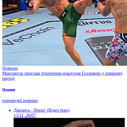
Новини
Макгрегор програв технічним нокаутом Голловею у першому
раунді
Новини
попередні новини
Джошуа - Пренг (Відео бою)
13:11, 26/07