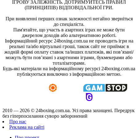
ІГРОВУ ЗАЛЕЖНІСТЬ. ДОТРИМУЙТЕСЬ ПРАВИЛ
(ПРИНЦИПІВ) ВІДПОВІДАЛЬНОЇ ГРИ.
При виявленні перших ознак залежності негайно зверніться
до спеціаліста.
Пам'ятайте, що участь в азартних іграх не може бути
джерелом доходів або альтернативою роботі.
Інформаційний ресурс 24boxing.com.ua не проводить ігри на
реальні та/або віртуальні гроші, також сайт не приймає в
жодній формі оплату ставок та/інших платежів, які пов’язані/
можуть бути пов’язані з азартними іграми, букмекерами або
тоталізаторами.
Будь-які матеріали на інформаційному ресурсі 24boxing.com.ua
публікуються виключно з інформаційною метою.
2010 — 2026 ©
24boxing.com.ua.
Усi права захищенi. Передрук
без гіперпосилання суворо заборонений
Про нас
Реклама на сайті
Про проект