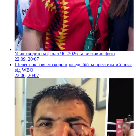
Усик сходив на фінал ЧС-2026 та виставив фото
22:09, 20/07
Шелестюк зовсім скоро проведе бій за престижний пояс
від WBO
22:06, 20/07