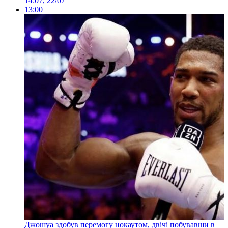
14:07, 22/07
13:00
Джошуа здобув перемогу нокаутом, двічі побувавши в