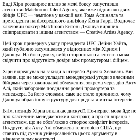
Едді Хірн розширює вплив за межі боксу, запустивши
агентство Matchroom Talent Agency, яке вже підписало двох
бійців UFC — чемпіона у важкій вазі Тома Аспіналла та
претендента напівсереднього дивізіону Йена Гаррі. Водночас
ключовий боксер Matchroom Ентоні Джошуа вирішив
співпрацювати з іншим агентством — Creative Artists Agency.
Цей крок привернув увагу президента UFC Дейни Уайта,
який публічно засумнівався у відносинах між Хірном і
Джошуа. На його думку, вибір стороннього агентства може
свідчити про відсутність довіри між промоутером і бійцем.
Хірн відреагував на закиди в інтерв’ю Аріелю Хельвані. Він
заявив, що не може укладати менеджерські угоди з власними
бійцями через законодавчі обмеження, зокрема через дію Акту
Алі, який забороняє поєднання ролей промоутера та
менеджера. За його словами, саме це стало причиною, чому
Джошуа обрав іншу структуру для представництва інтересів.
Втім, позиція Хірна викликає дискусії. По-перше, мова йде не
про класичний менеджерський контракт, а про співпрацю з
агентством, що не обов’язково створює конфлікт інтересів.
По-друге, дія Акту Алі обмежена територією США, що
ставить під сумнів універсальність цього аргументу в
міжнародному контексті.