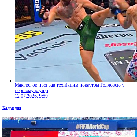
Макгрегор програв технічним нокаутом Голловею у
першому раунді
12.07.2026, 9:59
Кадри дня