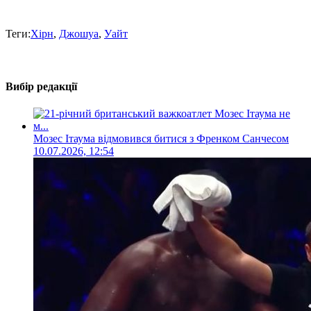
Теги:
Хірн
,
Джошуа
,
Уайт
Вибір редакції
Мозес Ітаума відмовився битися з Френком Санчесом
10.07.2026, 12:54