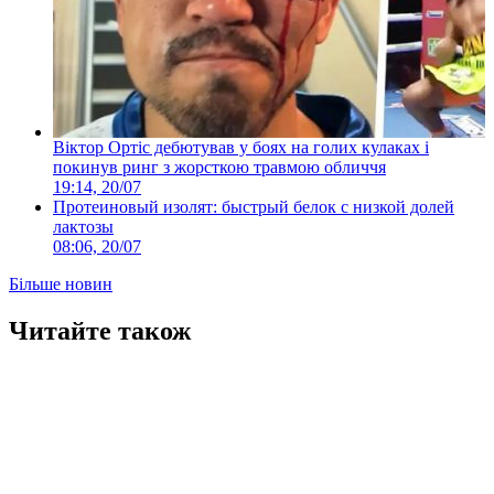
Віктор Ортіс дебютував у боях на голих кулаках і
покинув ринг з жорсткою травмою обличчя
19:14, 20/07
Протеиновый изолят: быстрый белок с низкой долей
лактозы
08:06, 20/07
Більше новин
Читайте також