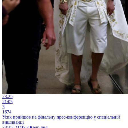
23:25
21/05
3
1674
Усик прийшов на фінальну прес-конференцію у спеціальній
вишиванці
23:25, 21/05
3
Кадр дня