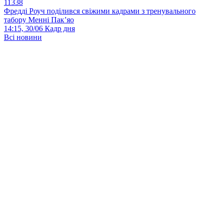
11338
Фредді Роуч поділився свіжими кадрами з тренувального
табору Менні Пак’яо
14:15, 30/06
Кадр дня
Всі новини