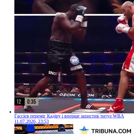
Гассієв переміг Кадіру і вперше захистив титул WBA
11.07.2026, 23:53