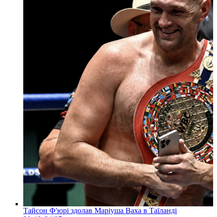
Тайсон Ф'юрі здолав Маріуша Ваха в Таїланді