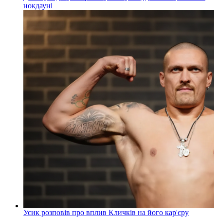
нокдауні
Усик розповів про вплив Кличків на його кар'єру