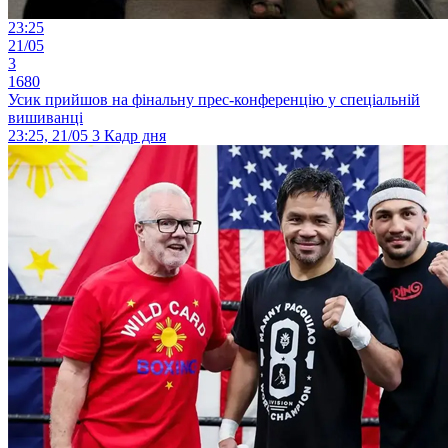
23:25
21/05
3
1680
Усик прийшов на фінальну прес-конференцію у спеціальній
вишиванці
23:25, 21/05
3
Кадр дня