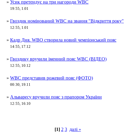
»
Усик претендує на три нагороди WBC
19:55, 1.01
»
Гвоздик номінований WBC на звання "Відкриття року"
12:55, 1.01
»
Кадр Дня. WBO створила новий чемпіонський пояс
14:55, 17.12
»
Гвоздику вручили іменний пояс WBC (ВІДЕО)
12:55, 10.12
»
WBC представив рожевий пояс (ФОТО)
00:30, 19.11
»
Альваресу вручили пояс з прапором України
12:55, 16.10
[1]
2
3
далі »