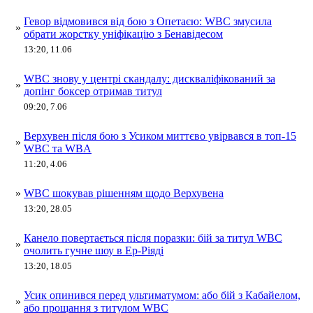
Гевор відмовився від бою з Опетаєю: WBC змусила
»
обрати жорстку уніфікацію з Бенавідесом
13:20, 11.06
WBC знову у центрі скандалу: дискваліфікований за
»
допінг боксер отримав титул
09:20, 7.06
Верхувен після бою з Усиком миттєво увірвався в топ-15
»
WBC та WBA
11:20, 4.06
»
WBC шокував рішенням щодо Верхувена
13:20, 28.05
Канело повертається після поразки: бій за титул WBC
»
очолить гучне шоу в Ер-Ріяді
13:20, 18.05
Усик опинився перед ультиматумом: або бій з Кабайелом,
»
або прощання з титулом WBC