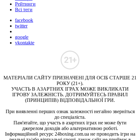
Рейтинги
Всі теги
facebook
twitter
google
vkontakte
МАТЕРІАЛИ САЙТУ ПРИЗНАЧЕНІ ДЛЯ ОСІБ СТАРШЕ 21
РОКУ (21+).
УЧАСТЬ В АЗАРТНИХ ІГРАХ МОЖЕ ВИКЛИКАТИ
ІГРОВУ ЗАЛЕЖНІСТЬ. ДОТРИМУЙТЕСЬ ПРАВИЛ
(ПРИНЦИПІВ) ВІДПОВІДАЛЬНОЇ ГРИ.
При виявленні перших ознак залежності негайно зверніться
до спеціаліста.
Пам'ятайте, що участь в азартних іграх не може бути
джерелом доходів або альтернативою роботі.
Інформаційний ресурс 24boxing.com.ua не проводить ігри на
реальні та/або віртуальні гроші, також сайт не приймає в