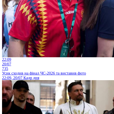
22:09
20/07
735
Усик сходив на фінал ЧС-2026 та виставив фото
22:09, 20/07
Кадр дня