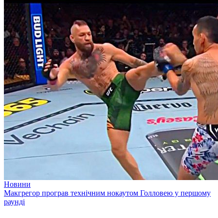
Новини
Макгрегор програв технічним нокаутом Голловею у першому
раунді