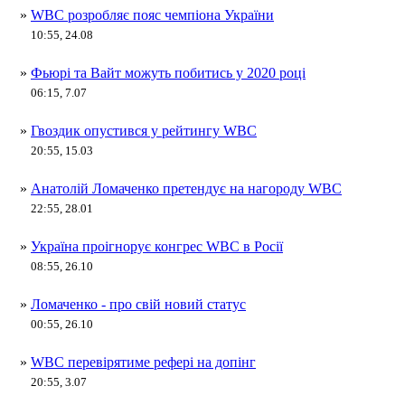
»
WBC розробляє пояс чемпіона України
10:55, 24.08
»
Фьюрі та Вайт можуть побитись у 2020 році
06:15, 7.07
»
Гвоздик опустився у рейтингу WBC
20:55, 15.03
»
Анатолій Ломаченко претендує на нагороду WBC
22:55, 28.01
»
Україна проігнорує конгрес WBC в Росії
08:55, 26.10
»
Ломаченко - про свій новий статус
00:55, 26.10
»
WBC перевірятиме рефері на допінг
20:55, 3.07