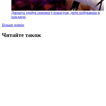
Джошуа здобув перемогу нокаутом, двічі побувавши в
нокдауні
Більше новин
Читайте також