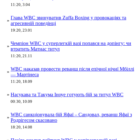
11:20, 3.04
Глава WBC звинуватив Zuffa Boxing у провокаціях та
»
агресивній поведінці
19:20, 23.01
Чемпіон WBC у суперлегкій вазі попався на допінгу: чи
»
втратить Матиас титул
11:20, 21.11
WBC наказав провести реванш після епічної нічиї Мбіллі
»
— Мартінеса
11:20, 18.09
»
Насукава та Такума Іноуе готують бій за титул WBC
00:30, 10.09
WBC санкціонувала бій Яфаї – Сандовал, реванш Яфаї з
»
Родрігесом скасовано
18:20, 14.08