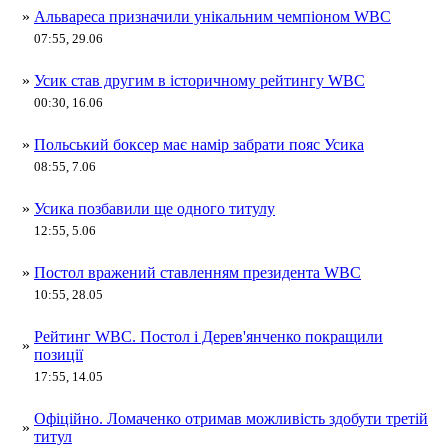
»
Альвареса призначили унікальним чемпіоном WBC
07:55, 29.06
»
Усик став другим в історичному рейтингу WBC
00:30, 16.06
»
Польський боксер має намір забрати пояс Усика
08:55, 7.06
»
Усика позбавили ще одного титулу
12:55, 5.06
»
Постол вражений ставленням президента WBC
10:55, 28.05
Рейтинг WBC. Постол і Дерев'янченко покращили
»
позиції
17:55, 14.05
Офіційно. Ломаченко отримав можливість здобути третій
»
титул