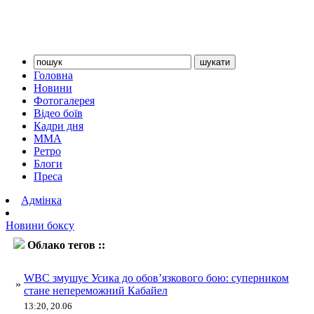
Головна
Новини
Фотогалерея
Відео боїв
Кадри дня
ММА
Ретро
Блоги
Преса
Адмінка
Новини боксу
Облако тегов ::
WBC
WBC змушує Усика до обов’язкового бою: суперником
»
стане непереможний Кабайел
13:20, 20.06