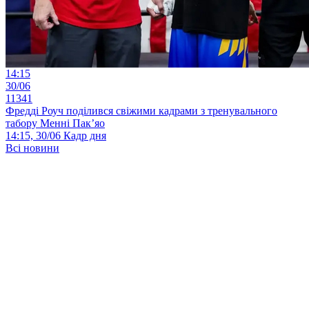
14:15
30/06
11341
Фредді Роуч поділився свіжими кадрами з тренувального
табору Менні Пак’яо
14:15, 30/06
Кадр дня
Всі новини