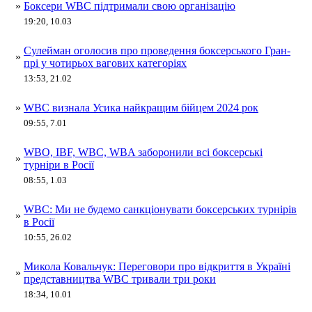
»
Боксери WBC підтримали свою організацію
19:20, 10.03
Сулейман оголосив про проведення боксерського Гран-
»
прі у чотирьох вагових категоріях
13:53, 21.02
»
WBC визнала Усика найкращим бійцем 2024 рок
09:55, 7.01
WBO, IBF, WBC, WBA заборонили всі боксерські
»
турніри в Росії
08:55, 1.03
WBC: Ми не будемо санкціонувати боксерських турнірів
»
в Росії
10:55, 26.02
Микола Ковальчук: Переговори про відкриття в Україні
»
представництва WBC тривали три роки
18:34, 10.01