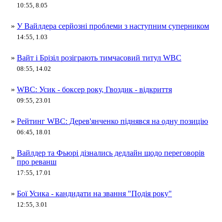
10:55, 8.05
»
У Вайлдера серйозні проблеми з наступним суперником
14:55, 1.03
»
Вайт і Брізіл розіграють тимчасовий титул WBC
08:55, 14.02
»
WBC: Усик - боксер року, Гвоздик - відкриття
09:55, 23.01
»
Рейтинг WBC: Дерев'янченко піднявся на одну позицію
06:45, 18.01
Вайлдер та Фьюрі дізнались дедлайн щодо переговорів
»
про реванш
17:55, 17.01
»
Бої Усика - кандидати на звання "Подія року"
12:55, 3.01