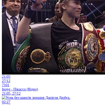
21:05
27/12
7101
Іноуе - Пікассо (Відео)
21:05, 27/12
02:27