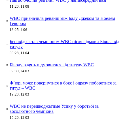
»
Пак'яо очолив рейтинг WBC у напівсередній вазі
11:20, 11.08
WBC призначила реванш між Баду Джеком та Ноелем
»
Гевором
13:25, 4.06
Бенавідес став чемпіоном WBC після відмови Бівола від
»
титулу
00:28, 11.04
»
Біволу радять відмовитися від титулу WBC
09:30, 24.03
Ф’юрі може повернутися в бокс і одразу поборотися за
»
титул – WBC
19:20, 12.03
WBC не перешкоджатиме Усику у боротьбі за
»
абсолютного чемпіона
15:20, 12.03