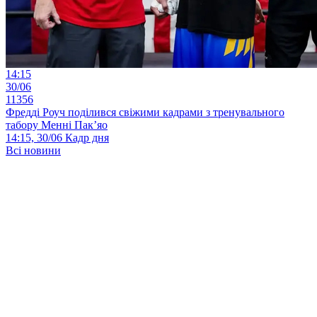
14:15
30/06
11356
Фредді Роуч поділився свіжими кадрами з тренувального
табору Менні Пак’яо
14:15, 30/06
Кадр дня
Всі новини