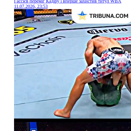
Гассієв переміг Кадіру і вперше захистив титул WBA
11.07.2026, 23:53