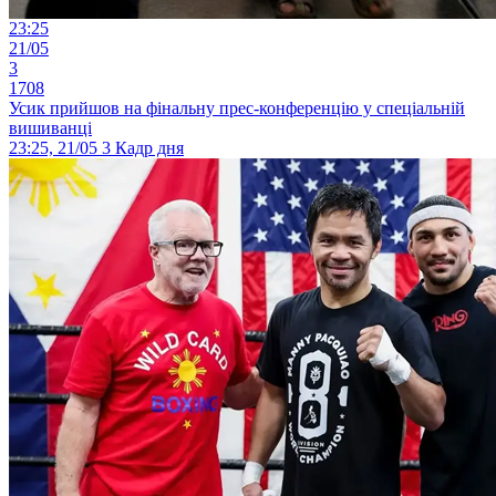
23:25
21/05
3
1708
Усик прийшов на фінальну прес-конференцію у спеціальній
вишиванці
23:25, 21/05
3
Кадр дня