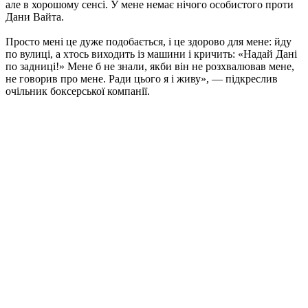
але в хорошому сенсі. У мене немає нічого особистого проти
Дани Вайта.
Просто мені це дуже подобається, і це здорово для мене: йду
по вулиці, а хтось виходить із машини і кричить: «Надай Дані
по задниці!» Мене б не знали, якби він не розхвалював мене,
не говорив про мене. Ради цього я і живу», — підкреслив
очільник боксерської компанії.