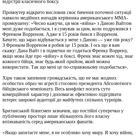
індустрії класичного боксу.
Промоутер відкрито висловив своє бачення поточної ситуації
навколо медійних випадів керівника американського MMA-
промоушену: «Чесно кажучи, ця моя «війна» з Даною Вайтом
мені дуже подобається, і я сумував за цим, коли подружився з
Френком Ворреном. Адже я 15 років бився з Ворреном.
Бачите, що зараз відбувається у мене з Даною — уже пів року?
З Френком Ворреном я робив це 15 років. І ось що я вам
скажу: Дана Вайт і в підметки не годиться Френку Воррену,
якщо мова йде про «війну» в боксі. Френк знає кожен хід, знає
кожного бійця, знає будь-який прийом, який можна
використати. Так що мені це по-справжньому подобається».
Хірн також запевнив громадськість, що не має жодних
особистих образ чи агресії стосовно президента Абсолютного
бійцівського чемпіонату. Весь конфлікт носить суто
комерційний характер і допомагає ефективно підігрівати
інтерес широкої аудиторії до майбутніх спільних турнірів.
Британський бізнесмен зазначив, що постійні суперечки у
публічному просторі лише збільшують його власну
впізнаваність серед американських фанатів.
«Якщо запитаєте мене, я не особливо хочу миру. Я хочу війни,