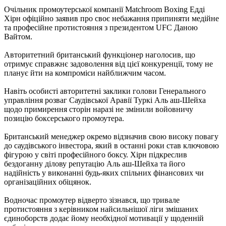
Очільник промоутерської компанії Matchroom Boxing Едді
Хірн офіційно заявив про своє небажання припиняти медійне
та професійне протистояння з президентом UFC Даною
Вайтом.
Авторитетний британський функціонер наголосив, що
отримує справжнє задоволення від цієї конкуренції, тому не
планує йти на компроміси найближчим часом.
Навіть особисті авторитетні заклики голови Генерального
управління розваг Саудівської Аравії Туркі Аль аш-Шейха
щодо примирення сторін наразі не змінили войовничу
позицію боксерського промоутера.
Британський менеджер окремо відзначив свою високу повагу
до саудівського інвестора, який в останні роки став ключовою
фігурою у світі професійного боксу. Хірн підкреслив
бездоганну ділову репутацію Аль аш-Шейха та його
надійність у виконанні будь-яких спільних фінансових чи
організаційних обіцянок.
Водночас промоутер відверто зізнався, що тривале
протистояння з керівником найсильнішої ліги змішаних
єдиноборств додає йому необхідної мотивації у щоденній