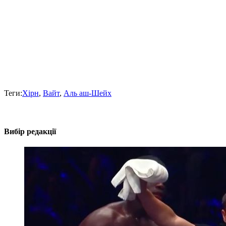
Теги:
Хірн
,
Вайт
,
Аль аш-Шейх
Вибір редакції