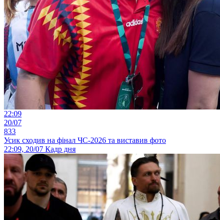
22:09
20/07
833
Усик сходив на фінал ЧС-2026 та виставив фото
22:09, 20/07
Кадр дня