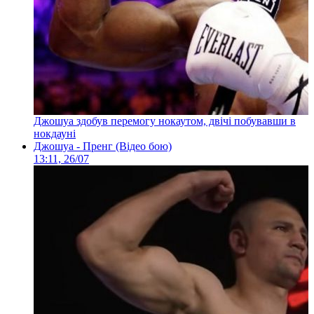
Джошуа здобув перемогу нокаутом, двічі побувавши в
нокдауні
Джошуа - Пренг (Відео бою)
13:11, 26/07