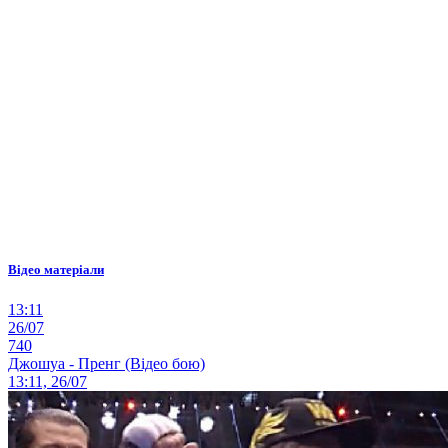
Відео матеріали
13:11
26/07
740
Джошуа - Пренг (Відео бою)
13:11, 26/07