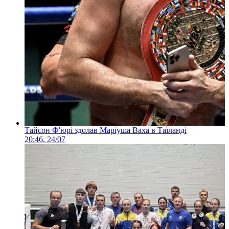
Тайсон Ф'юрі здолав Маріуша Ваха в Таїланді
20:46, 24/07