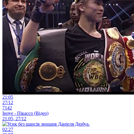
21:05
27/12
7142
Іноуе - Пікассо (Відео)
21:05, 27/12
02:27