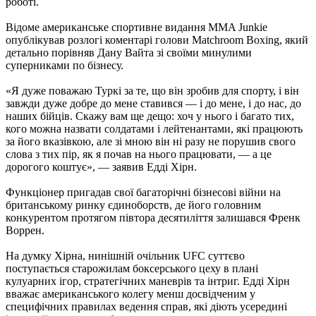
роботі.
Відоме американське спортивне видання MMA Junkie
опублікував розлогі коментарі голови Matchroom Boxing, який
детально порівняв Дану Вайта зі своїми минулими
суперниками по бізнесу.
«Я дуже поважаю Туркі за те, що він зробив для спорту, і він
завжди дуже добре до мене ставився — і до мене, і до нас, до
наших бійців. Скажу вам ще дещо: хоч у нього і багато тих,
кого можна назвати солдатами і лейтенантами, які працюють
за його вказівкою, але зі мною він ні разу не порушив свого
слова з тих пір, як я почав на нього працювати, — а це
дорогого коштує», — заявив Едді Хірн.
Функціонер пригадав свої багаторічні бізнесові війни на
британському ринку єдиноборств, де його головним
конкурентом протягом півтора десятиліття залишався Френк
Воррен.
На думку Хірна, нинішній очільник UFC суттєво
поступається старожилам боксерського цеху в плані
кулуарних ігор, стратегічних маневрів та інтриг. Едді Хірн
вважає американського колегу менш досвідченим у
специфічних правилах ведення справ, які діють усередині