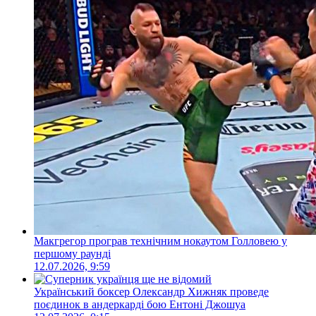
Макгрегор програв технічним нокаутом Голловею у
першому раунді
12.07.2026, 9:59
Український боксер Олександр Хижняк проведе
поєдинок в андеркарді бою Ентоні Джошуа