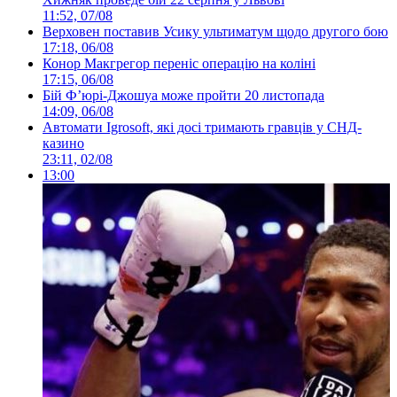
11:52, 07/08
Верховен поставив Усику ультиматум щодо другого бою
17:18, 06/08
Конор Макгрегор переніс операцію на коліні
17:15, 06/08
Бій Ф’юрі-Джошуа може пройти 20 листопада
14:09, 06/08
Автомати Igrosoft, які досі тримають гравців у СНД-
казино
23:11, 02/08
13:00