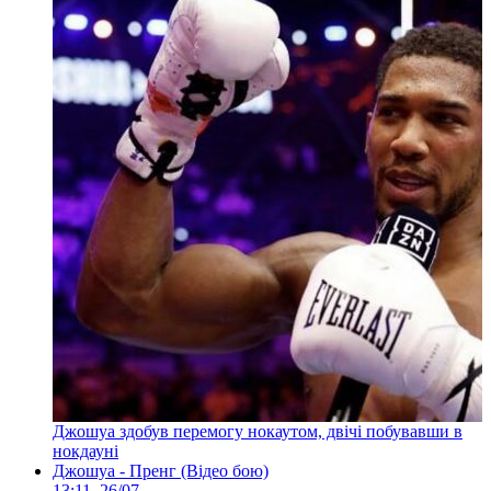
Джошуа здобув перемогу нокаутом, двічі побувавши в
нокдауні
Джошуа - Пренг (Відео бою)
13:11, 26/07