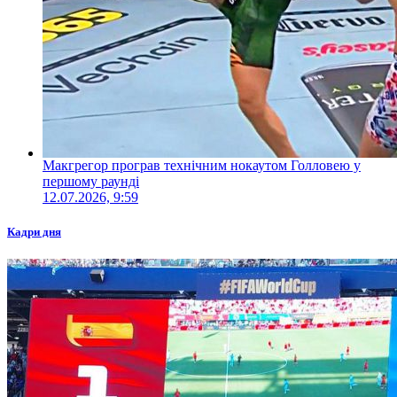
Макгрегор програв технічним нокаутом Голловею у
першому раунді
12.07.2026, 9:59
Кадри дня