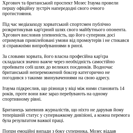
Хргович та британський проспект Мозес Ітаума провели
першу офіційну зустріч напередодні свого очного
протистояння.
Під час медіазаходу хорватський спортсмен публічно
розкритикував кар'єрний шлях свого майбутнього опонента.
Хргович висловив упевненість, що його суперник досі
отримував привілейовані умови від промоутерів і не стикався
зі справжніми випробуваннями в ринзі.
За словами хорвата, його власна професійна кар'єра
складалася значно важче через необхідність самостійно
пробивати собі шлях до великих поєдинків. Водночас
британський непереможений боксер категорично не
погодився з такими звинуваченнями на свою адресу.
Ітаума підкреслив, що різниця у віці між ними становить 14
років, проте вони вже зараз перебувають на одному
спортивному рівні.
Британець запевнив журналістів, що ніхто не дарував йому
теперішній статус у суперважкому дивізіоні, а кожна перемога
була результатом важкої праці.
Попри емоційні випади з боку суперника, Мозес віддав