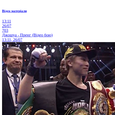
Відео матеріали
13:11
26/07
703
Джошуа - Пренг (Відео бою)
13:11, 26/07