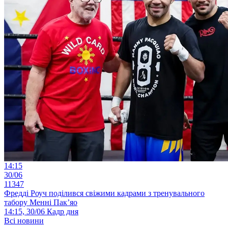
14:15
30/06
11347
Фредді Роуч поділився свіжими кадрами з тренувального
табору Менні Пак’яо
14:15, 30/06
Кадр дня
Всі новини