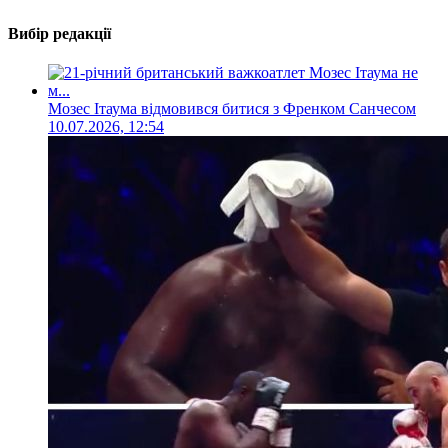
Вибір редакції
Мозес Ітаума відмовився битися з Френком Санчесом
10.07.2026, 12:54