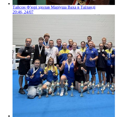
Тайсон Ф'юрі здолав Маріуша Ваха в Таїланді
20:46, 24/07