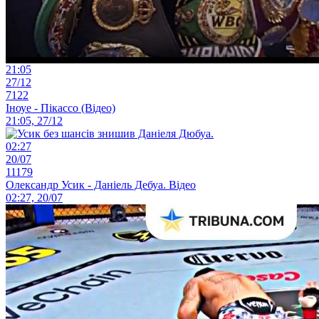
21:05
27/12
7122
Іноуе - Пікассо (Відео)
21:05, 27/12
02:27
20/07
11179
Олександр Усик - Даніель Дебуа. Відео
02:27, 20/07