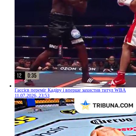
Гассієв переміг Кадіру і вперше захистив титул WBA
11.07.2026, 23:53