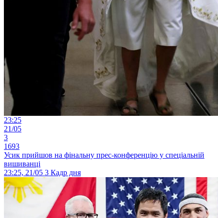
23:25
21/05
3
1693
Усик прийшов на фінальну прес-конференцію у спеціальній
вишиванці
23:25, 21/05
3
Кадр дня