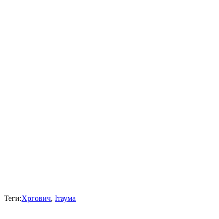
Теги:
Хргович
,
Ітаума