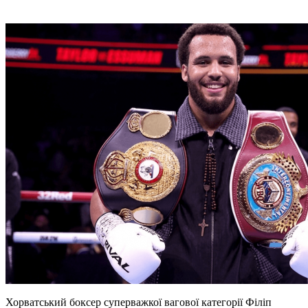
Хорватський боксер суперважкої вагової категорії Філіп