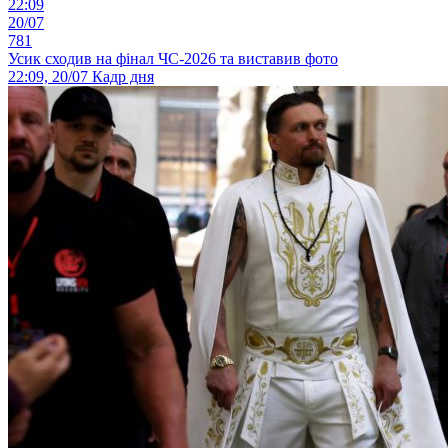
22:09
20/07
781
Усик сходив на фінал ЧС-2026 та виставив фото
22:09, 20/07
Кадр дня