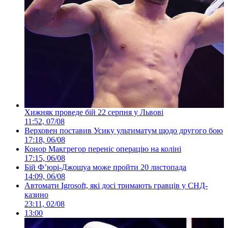
Хижняк проведе бій 22 серпня у Львові
11:52, 07/08
Верховен поставив Усику ультиматум щодо другого бою
17:18, 06/08
Конор Макгрегор переніс операцію на коліні
17:15, 06/08
Бій Ф’юрі-Джошуа може пройти 20 листопада
14:09, 06/08
Автомати Igrosoft, які досі тримають гравців у СНД-
казино
23:11, 02/08
13:00