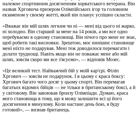
належне спортивним досягненням хорватського ветерана. Він
назвав Хрговича призером Олімпійських ігор та головним
екзаменом у своєму житті, який він планує успішно скласти.
«Вважає він мій шлях легким чи ні — мені від цього ні жарко,
ні холодно. Він старший за мене на 14 років, а ми все одно
перебуваємо в одному становищі. Він нічого про мене не знає,
щоб робити такі висновки. Зрештою, моє нинішнє становище
мені ніхто не подарував. Мені теж доводилося перемагати і
долати труднощі. Навіть якщо він не поважає мене або мій
шлях, зовсім скоро ми все з'ясуємо», — відповів Мозес.
«Це великий тест. Найважчий бій у моїй кар'єрі. Філіп
Хргович — зовсім не подарунок. І в цьому є краса боксу:
Хргович багато чого досяг у цьому спорті. Він перемагав
багатьох відомих бійців — не тільки в британському боксі, а й
у світовому. Він завоював бронзу Олімпіади. Думаю, краса
мого становища в тому, що я можу залишити всі ці його
досягнення в минулому. Коли настане день бою, я буду
готовий», — визнав британець.