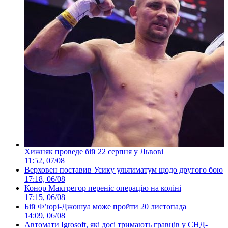
Хижняк проведе бій 22 серпня у Львові
11:52, 07/08
Верховен поставив Усику ультиматум щодо другого бою
17:18, 06/08
Конор Макгрегор переніс операцію на коліні
17:15, 06/08
Бій Ф’юрі-Джошуа може пройти 20 листопада
14:09, 06/08
Автомати Igrosoft, які досі тримають гравців у СНД-