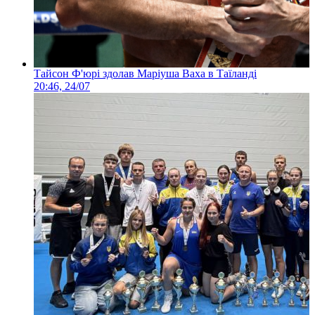
Тайсон Ф'юрі здолав Маріуша Ваха в Таїланді
20:46, 24/07