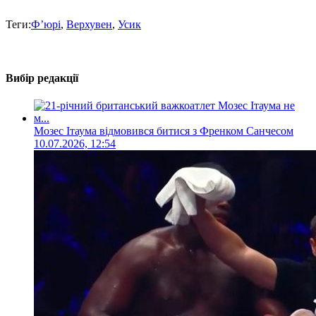
Теги:
Ф’юрі
,
Верхувен
,
Усик
Вибір редакції
Мозес Ітаума відмовився битися з Френком Санчесом
10.07.2026, 12:54