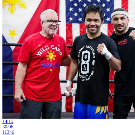
14:15
30/06
11346