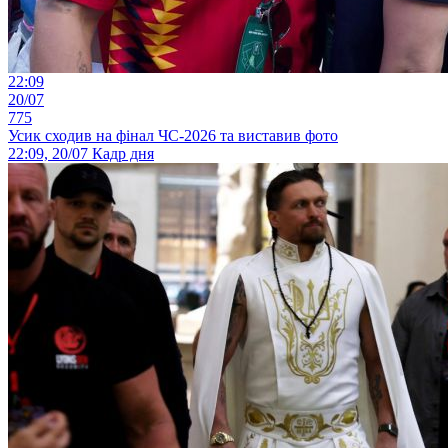
22:09
20/07
775
Усик сходив на фінал ЧС-2026 та виставив фото
22:09, 20/07
Кадр дня