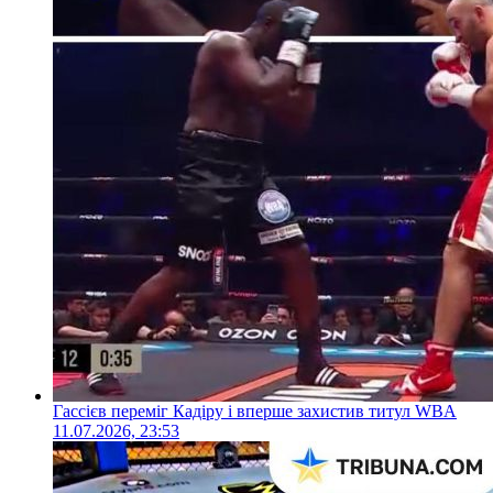
Гассієв переміг Кадіру і вперше захистив титул WBA
11.07.2026, 23:53