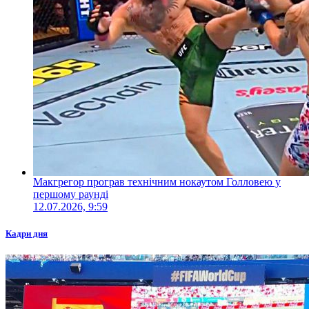
Макгрегор програв технічним нокаутом Голловею у
першому раунді
12.07.2026, 9:59
Кадри дня