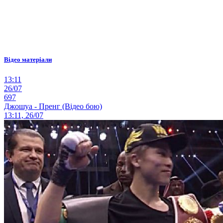
Відео матеріали
13:11
26/07
697
Джошуа - Пренг (Відео бою)
13:11, 26/07