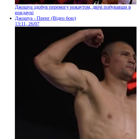
Джошуа здобув перемогу нокаутом, двічі побувавши в
нокдауні
Джошуа - Пренг (Відео бою)
13:11, 26/07