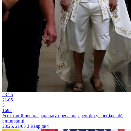
23:25
21/05
3
1692
Усик прийшов на фінальну прес-конференцію у спеціальній
вишиванці
23:25, 21/05
3
Кадр дня