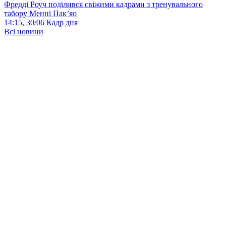
Фредді Роуч поділився свіжими кадрами з тренувального
табору Менні Пак’яо
14:15, 30/06
Кадр дня
Всі новини