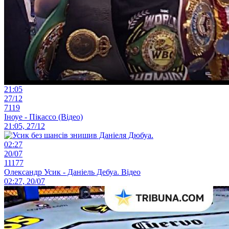
21:05
27/12
7119
Іноуе - Пікассо (Відео)
21:05, 27/12
02:27
20/07
11177
Олександр Усик - Даніель Дебуа. Відео
02:27, 20/07