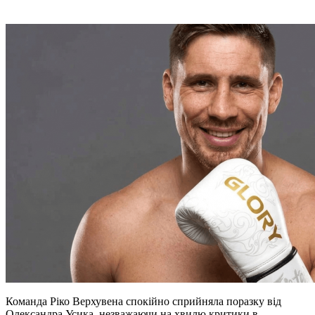
Команда Ріко Верхувена спокійно сприйняла поразку від
Олександра Усика, незважаючи на хвилю критики в