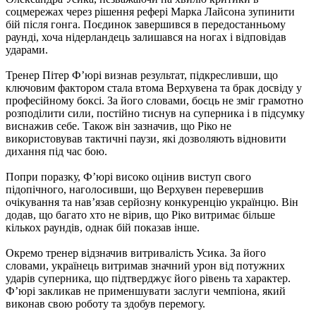
соцмережах через рішення рефері Марка Лайсона зупинити
бій після гонга. Поєдинок завершився в передостанньому
раунді, хоча нідерландець залишався на ногах і відповідав
ударами.
Тренер Пітер Ф’юрі визнав результат, підкресливши, що
ключовим фактором стала втома Верхувена та брак досвіду у
професійному боксі. За його словами, боєць не зміг грамотно
розподілити сили, постійно тиснув на суперника і в підсумку
виснажив себе. Також він зазначив, що Ріко не
використовував тактичні паузи, які дозволяють відновити
дихання під час бою.
Попри поразку, Ф’юрі високо оцінив виступ свого
підопічного, наголосивши, що Верхувен перевершив
очікування та нав’язав серйозну конкуренцію українцю. Він
додав, що багато хто не вірив, що Ріко витримає більше
кількох раундів, однак бій показав інше.
Окремо тренер відзначив витривалість Усика. За його
словами, українець витримав значний урон від потужних
ударів суперника, що підтверджує його рівень та характер.
Ф’юрі закликав не применшувати заслуги чемпіона, який
виконав свою роботу та здобув перемогу.