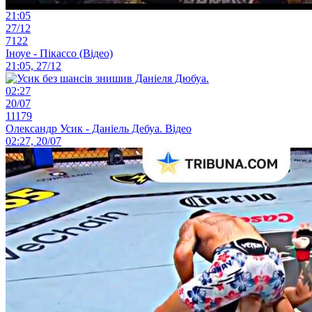
21:05
27/12
7122
Іноуе - Пікассо (Відео)
21:05, 27/12
02:27
20/07
11179
Олександр Усик - Даніель Дебуа. Відео
02:27, 20/07