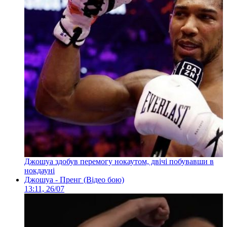
Джошуа здобув перемогу нокаутом, двічі побувавши в
нокдауні
Джошуа - Пренг (Відео бою)
13:11, 26/07