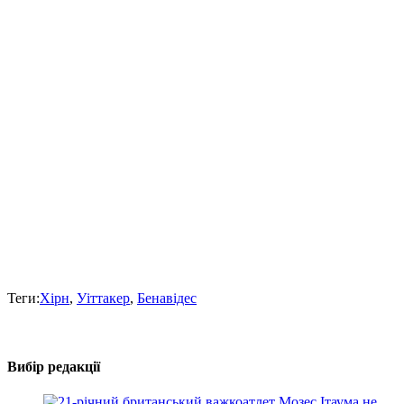
Теги:
Хірн
,
Уіттакер
,
Бенавідес
Вибір редакції