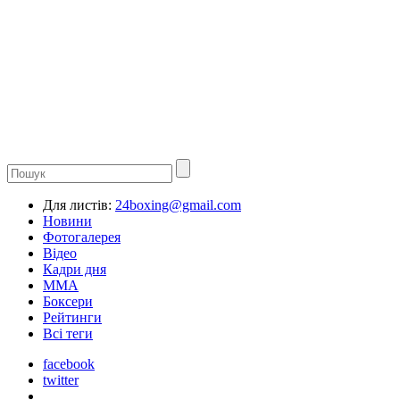
Для листів:
24boxing@gmail.com
Новини
Фотогалерея
Відео
Кадри дня
ММА
Боксери
Рейтинги
Всі теги
facebook
twitter