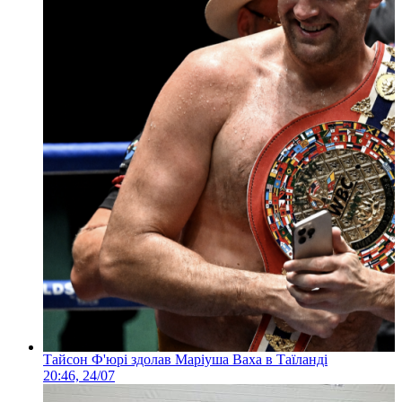
Тайсон Ф'юрі здолав Маріуша Ваха в Таїланді
20:46, 24/07