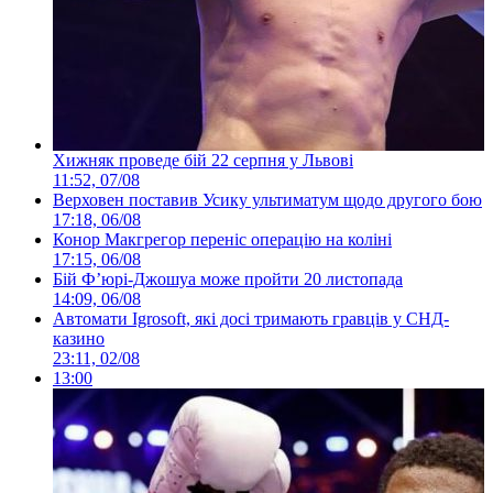
Хижняк проведе бій 22 серпня у Львові
11:52, 07/08
Верховен поставив Усику ультиматум щодо другого бою
17:18, 06/08
Конор Макгрегор переніс операцію на коліні
17:15, 06/08
Бій Ф’юрі-Джошуа може пройти 20 листопада
14:09, 06/08
Автомати Igrosoft, які досі тримають гравців у СНД-
казино
23:11, 02/08
13:00