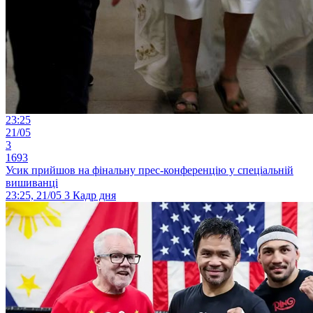
23:25
21/05
3
1693
Усик прийшов на фінальну прес-конференцію у спеціальній
вишиванці
23:25, 21/05
3
Кадр дня