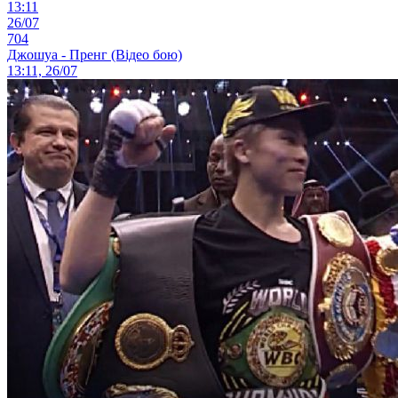
13:11
26/07
704
Джошуа - Пренг (Відео бою)
13:11, 26/07