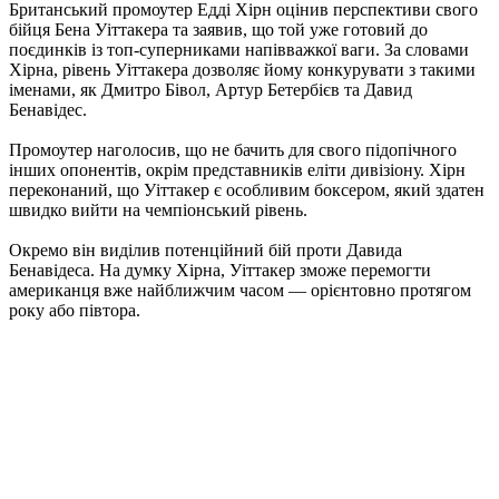
Британський промоутер Едді Хірн оцінив перспективи свого
бійця Бена Уіттакера та заявив, що той уже готовий до
поєдинків із топ-суперниками напівважкої ваги. За словами
Хірна, рівень Уіттакера дозволяє йому конкурувати з такими
іменами, як Дмитро Бівол, Артур Бетербієв та Давид
Бенавідес.
Промоутер наголосив, що не бачить для свого підопічного
інших опонентів, окрім представників еліти дивізіону. Хірн
переконаний, що Уіттакер є особливим боксером, який здатен
швидко вийти на чемпіонський рівень.
Окремо він виділив потенційний бій проти Давида
Бенавідеса. На думку Хірна, Уіттакер зможе перемогти
американця вже найближчим часом — орієнтовно протягом
року або півтора.