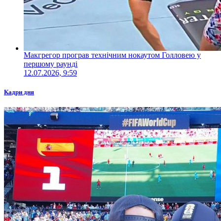
Макгрегор програв технічним нокаутом Голловею у
першому раунді
12.07.2026, 9:59
Кадри дня