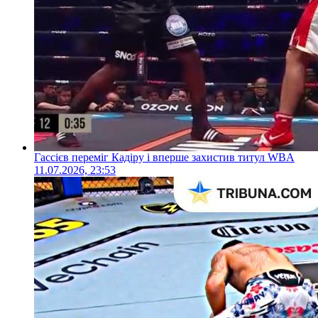
Гассієв переміг Кадіру і вперше захистив титул WBA
11.07.2026, 23:53