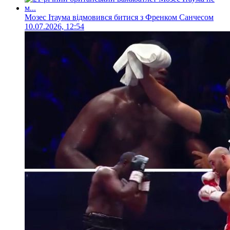
Мозес Ітаума відмовився битися з Френком Санчесом
10.07.2026, 12:54