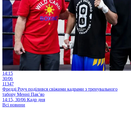
14:15
30/06
11347
Фредді Роуч поділився свіжими кадрами з тренувального
табору Менні Пак’яо
14:15, 30/06
Кадр дня
Всі новини