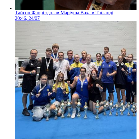
Тайсон Ф'юрі здолав Маріуша Ваха в Таїланді
20:46, 24/07