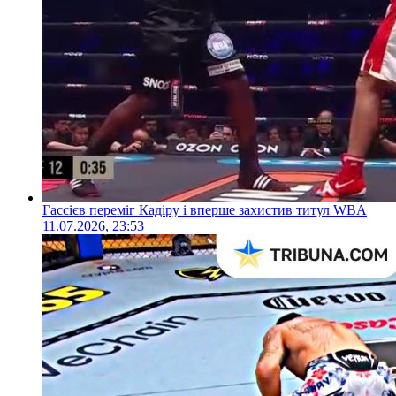
Гассієв переміг Кадіру і вперше захистив титул WBA
11.07.2026, 23:53