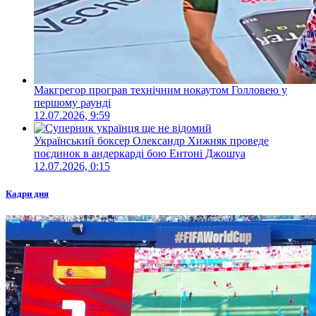
Макгрегор програв технічним нокаутом Голловею у
першому раунді
12.07.2026, 9:59
Український боксер Олександр Хижняк проведе
поєдинок в андеркарді бою Ентоні Джошуа
12.07.2026, 0:15
Кадри дня