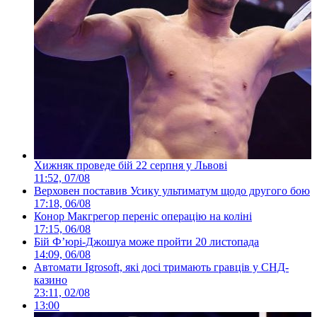
Хижняк проведе бій 22 серпня у Львові
11:52, 07/08
Верховен поставив Усику ультиматум щодо другого бою
17:18, 06/08
Конор Макгрегор переніс операцію на коліні
17:15, 06/08
Бій Ф’юрі-Джошуа може пройти 20 листопада
14:09, 06/08
Автомати Igrosoft, які досі тримають гравців у СНД-
казино
23:11, 02/08
13:00