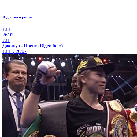
Відео матеріали
13:11
26/07
731
Джошуа - Пренг (Відео бою)
13:11, 26/07