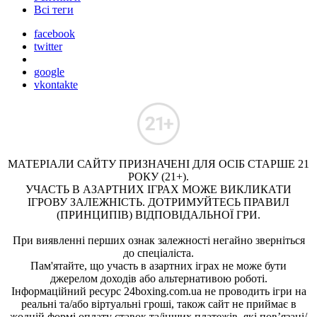
Всі теги
facebook
twitter
google
vkontakte
МАТЕРІАЛИ САЙТУ ПРИЗНАЧЕНІ ДЛЯ ОСІБ СТАРШЕ 21
РОКУ (21+).
УЧАСТЬ В АЗАРТНИХ ІГРАХ МОЖЕ ВИКЛИКАТИ
ІГРОВУ ЗАЛЕЖНІСТЬ. ДОТРИМУЙТЕСЬ ПРАВИЛ
(ПРИНЦИПІВ) ВІДПОВІДАЛЬНОЇ ГРИ.
При виявленні перших ознак залежності негайно зверніться
до спеціаліста.
Пам'ятайте, що участь в азартних іграх не може бути
джерелом доходів або альтернативою роботі.
Інформаційний ресурс 24boxing.com.ua не проводить ігри на
реальні та/або віртуальні гроші, також сайт не приймає в
жодній формі оплату ставок та/інших платежів, які пов’язані/