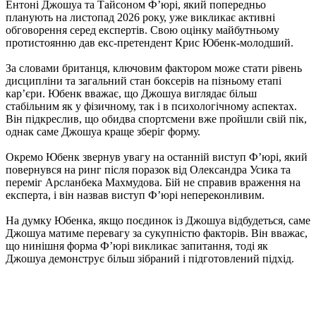
Ентоні Джошуа та Тайсоном Ф’юрі, який попередньо
планують на листопад 2026 року, уже викликає активні
обговорення серед експертів. Свою оцінку майбутньому
протистоянню дав екс-претендент Крис Юбенк-молодший.
За словами британця, ключовим фактором може стати рівень
дисципліни та загальний стан боксерів на пізньому етапі
кар’єри. Юбенк вважає, що Джошуа виглядає більш
стабільним як у фізичному, так і в психологічному аспектах.
Він підкреслив, що обидва спортсмени вже пройшли свій пік,
однак саме Джошуа краще зберіг форму.
Окремо Юбенк звернув увагу на останній виступ Ф’юрі, який
повернувся на ринг після поразок від Олександра Усика та
переміг Арсланбека Махмудова. Бій не справив враження на
експерта, і він назвав виступ Ф’юрі непереконливим.
На думку Юбенка, якщо поєдинок із Джошуа відбудеться, саме
Джошуа матиме перевагу за сукупністю факторів. Він вважає,
що нинішня форма Ф’юрі викликає запитання, тоді як
Джошуа демонструє більш зібраний і підготовлений підхід.