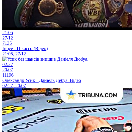
21:05
27/12
7135
Іноуе - Пікассо (Відео)
21:05, 27/12
02:27
20/07
11196
Олександр Усик - Даніель Дебуа. Відео
02:27, 20/07