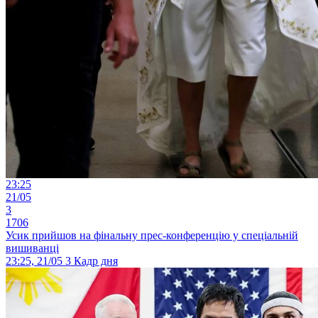
23:25
21/05
3
1706
Усик прийшов на фінальну прес-конференцію у спеціальній
вишиванці
23:25, 21/05
3
Кадр дня