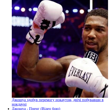
Джошуа здобув перемогу нокаутом, двічі побувавши в
нокдауні
Джошуа - Пренг (Відео бою)