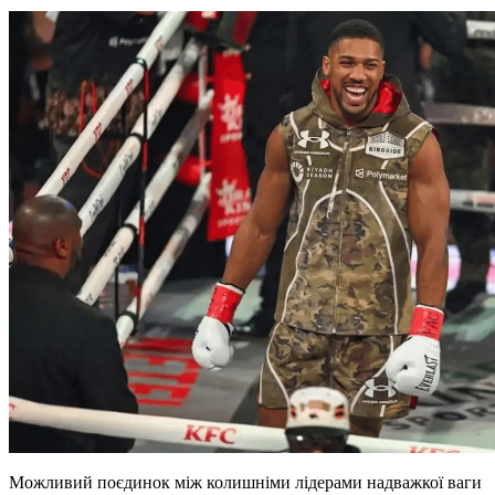
Можливий поєдинок між колишніми лідерами надважкої ваги