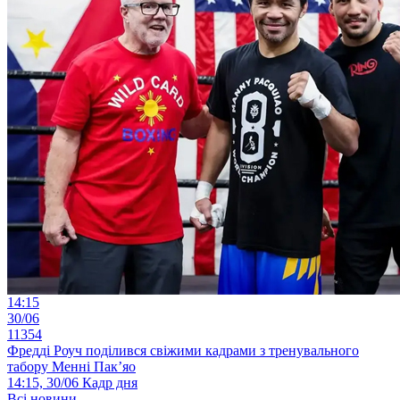
14:15
30/06
11354
Фредді Роуч поділився свіжими кадрами з тренувального
табору Менні Пак’яо
14:15, 30/06
Кадр дня
Всі новини