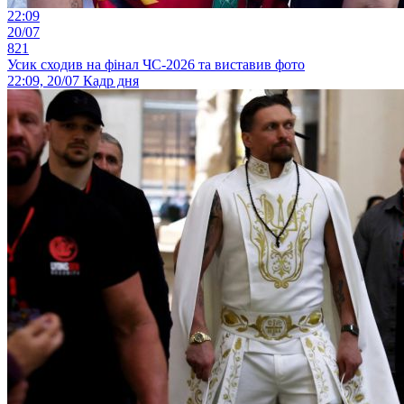
22:09
20/07
821
Усик сходив на фінал ЧС-2026 та виставив фото
22:09, 20/07
Кадр дня