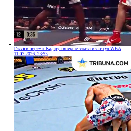
Гассієв переміг Кадіру і вперше захистив титул WBA
11.07.2026, 23:53