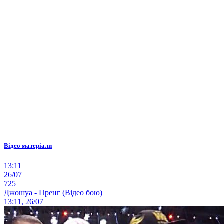
Відео матеріали
13:11
26/07
725
Джошуа - Пренг (Відео бою)
13:11, 26/07