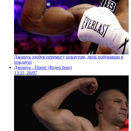
Джошуа здобув перемогу нокаутом, двічі побувавши в
нокдауні
Джошуа - Пренг (Відео бою)
13:11, 26/07