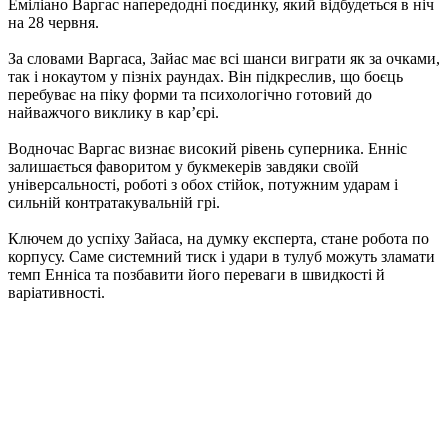
Еміліано Варгас напередодні поєдинку, який відбудеться в ніч
на 28 червня.
За словами Варгаса, Зайас має всі шанси виграти як за очками,
так і нокаутом у пізніх раундах. Він підкреслив, що боєць
перебуває на піку форми та психологічно готовий до
найважчого виклику в кар’єрі.
Водночас Варгас визнає високий рівень суперника. Енніс
залишається фаворитом у букмекерів завдяки своїй
універсальності, роботі з обох стійок, потужним ударам і
сильній контратакувальній грі.
Ключем до успіху Зайаса, на думку експерта, стане робота по
корпусу. Саме системний тиск і удари в тулуб можуть зламати
темп Енніса та позбавити його переваги в швидкості й
варіативності.