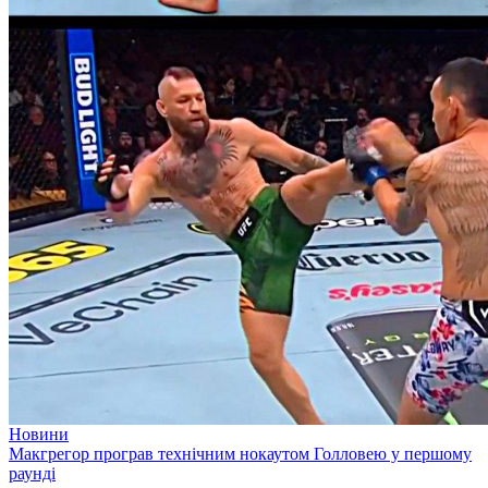
Новини
Макгрегор програв технічним нокаутом Голловею у першому
раунді