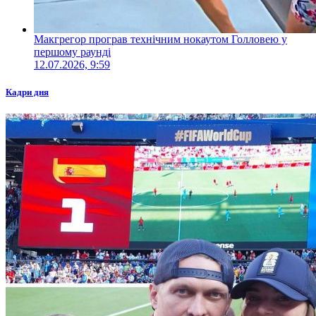
Макгрегор програв технічним нокаутом Голловею у
першому раунді
12.07.2026, 9:59
Кадри дня