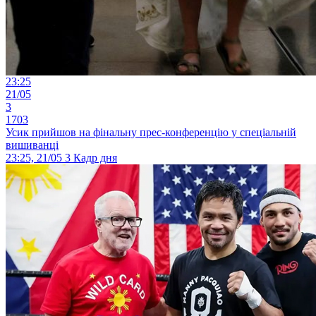
23:25
21/05
3
1703
Усик прийшов на фінальну прес-конференцію у спеціальній
вишиванці
23:25, 21/05
3
Кадр дня