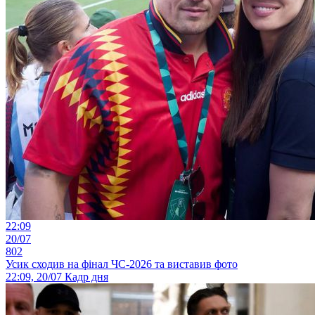
22:09
20/07
802
Усик сходив на фінал ЧС-2026 та виставив фото
22:09, 20/07
Кадр дня