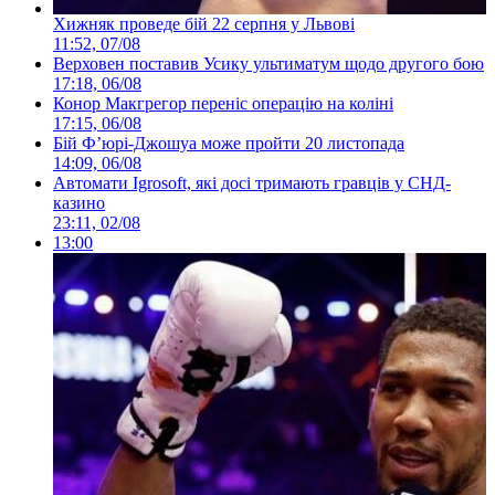
Хижняк проведе бій 22 серпня у Львові
11:52, 07/08
Верховен поставив Усику ультиматум щодо другого бою
17:18, 06/08
Конор Макгрегор переніс операцію на коліні
17:15, 06/08
Бій Ф’юрі-Джошуа може пройти 20 листопада
14:09, 06/08
Автомати Igrosoft, які досі тримають гравців у СНД-
казино
23:11, 02/08
13:00