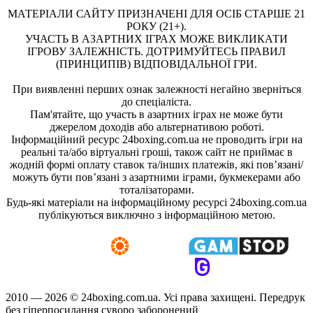
МАТЕРІАЛИ САЙТУ ПРИЗНАЧЕНІ ДЛЯ ОСІБ СТАРШЕ 21
РОКУ (21+).
УЧАСТЬ В АЗАРТНИХ ІГРАХ МОЖЕ ВИКЛИКАТИ
ІГРОВУ ЗАЛЕЖНІСТЬ. ДОТРИМУЙТЕСЬ ПРАВИЛ
(ПРИНЦИПІВ) ВІДПОВІДАЛЬНОЇ ГРИ.
При виявленні перших ознак залежності негайно зверніться
до спеціаліста.
Пам'ятайте, що участь в азартних іграх не може бути
джерелом доходів або альтернативою роботі.
Інформаційний ресурс 24boxing.com.ua не проводить ігри на
реальні та/або віртуальні гроші, також сайт не приймає в
жодній формі оплату ставок та/інших платежів, які пов’язані/
можуть бути пов’язані з азартними іграми, букмекерами або
тоталізаторами.
Будь-які матеріали на інформаційному ресурсі 24boxing.com.ua
публікуються виключно з інформаційною метою.
2010 — 2026 ©
24boxing.com.ua.
Усi права захищенi. Передрук
без гіперпосилання суворо заборонений