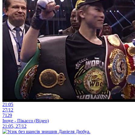
21:05
27/12
7129
Іноуе - Пікассо (Відео)
21:05, 27/12