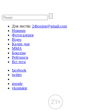
Для листів:
24boxing@gmail.com
Новини
Фотогалерея
Відео
Кадри дня
ММА
Боксери
Рейтинги
Всі теги
facebook
twitter
google
vkontakte