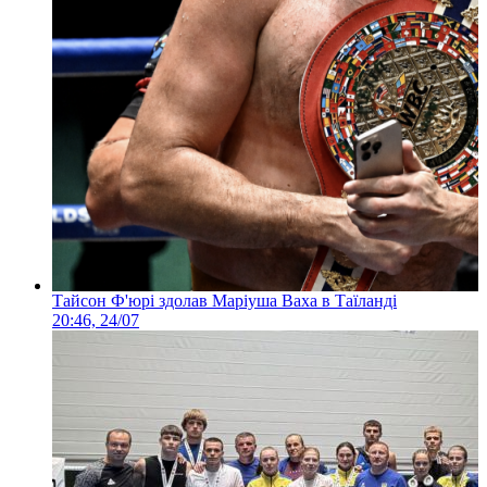
Тайсон Ф'юрі здолав Маріуша Ваха в Таїланді
20:46, 24/07