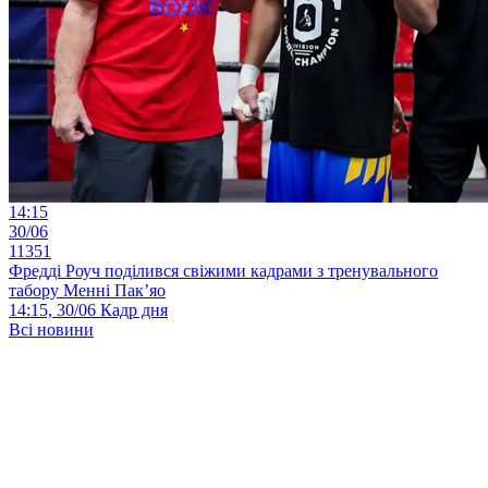
14:15
30/06
11351
Фредді Роуч поділився свіжими кадрами з тренувального
табору Менні Пак’яо
14:15, 30/06
Кадр дня
Всі новини