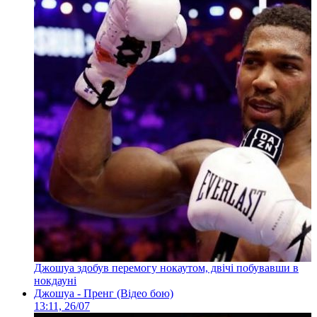
Джошуа здобув перемогу нокаутом, двічі побувавши в
нокдауні
Джошуа - Пренг (Відео бою)
13:11, 26/07