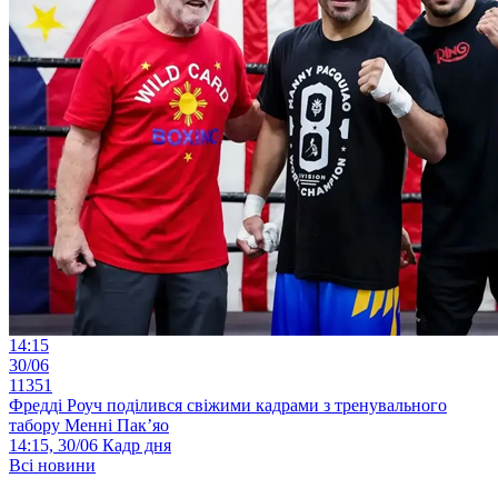
14:15
30/06
11351
Фредді Роуч поділився свіжими кадрами з тренувального
табору Менні Пак’яо
14:15, 30/06
Кадр дня
Всі новини