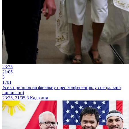
23:25
21/05
3
1701
Усик прийшов на фінальну прес-конференцію у спеціальній
вишиванці
23:25, 21/05
3
Кадр дня