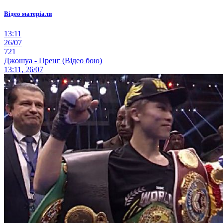
Відео матеріали
13:11
26/07
721
Джошуа - Пренг (Відео бою)
13:11, 26/07