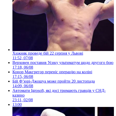
Хижняк проведе бій 22 серпня у Львові
11:52, 07/08
Верховен поставив Усику ультиматум щодо другого бою
17:18, 06/08
Конор Макгрегор переніс операцію на коліні
17:15, 06/08
Бій Ф’юрі-Джошуа може пройти 20 листопада
14:09, 06/08
Автомати Igrosoft, які досі тримають гравців у СНД-
казино
23:11, 02/08
13:00