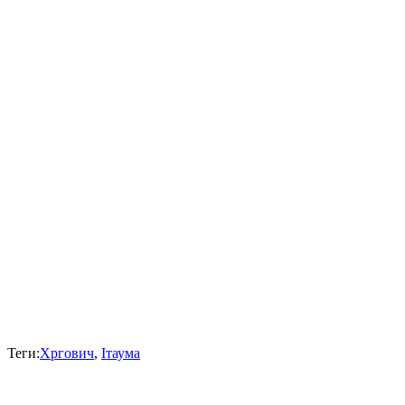
Теги:
Хргович
,
Ітаума