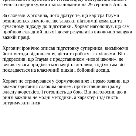
очного поєдинку, який запланований на 29 серпня в Англії.
За словами Хрговича, його дратує те, що кар’єра Ітауми
розвивається значно легше завдяки підтримці команди та
сучасному підходу до підготовки. Хорват наголошує, що сам
пройшов складний шлях і досяг результатів виключно завдяки
важкій праці.
Хргович іронічно описав підготовку суперника, висміюючи
його методи відновлення, дієти та роботу з фахівцями. Він
підкреслив, що Ітаума є представником «нової школи», де
велика увага приділяється науці та деталям, тоді як сам він
покладається на класичний підхід і бойовий досвід.
Хорват не стримувався у формулюваннях і прямо заявив, що
вважає британця слабким бійцем, протиставивши цьому
власну жорсткість і готовність до бою. Він наголосив, що в
ринзі важливі не модні методики, а характер і здатність
витримувати тиск.