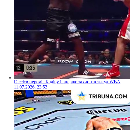
Гассієв переміг Кадіру і вперше захистив титул WBA
11.07.2026, 23:53