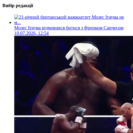
Вибір редакції
Мозес Ітаума відмовився битися з Френком Санчесом
10.07.2026, 12:54