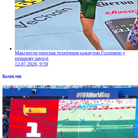
Макгрегор програв технічним нокаутом Голловею у
першому раунді
12.07.2026, 9:59
Кадри дня