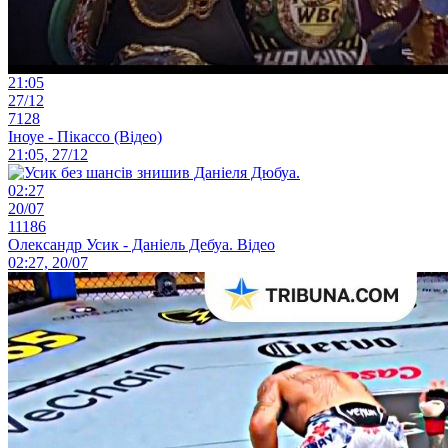
21:05
27/12
7128
Іноуе - Пікассо (Відео)
21:05, 27/12
02:27
20/07
11186
Олександр Усик - Даніель Дебуа. Відео
02:27, 20/07