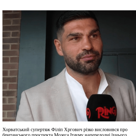
Хорватський супертяж Філіп Хргович різко висловився про
британського проспекта Мозеса Ітауму напередодні їхнього