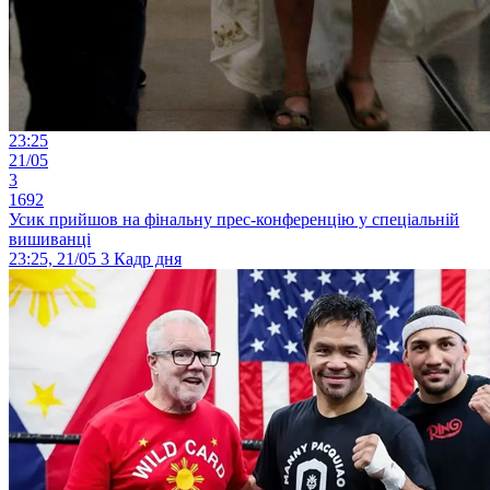
23:25
21/05
3
1692
Усик прийшов на фінальну прес-конференцію у спеціальній
вишиванці
23:25, 21/05
3
Кадр дня