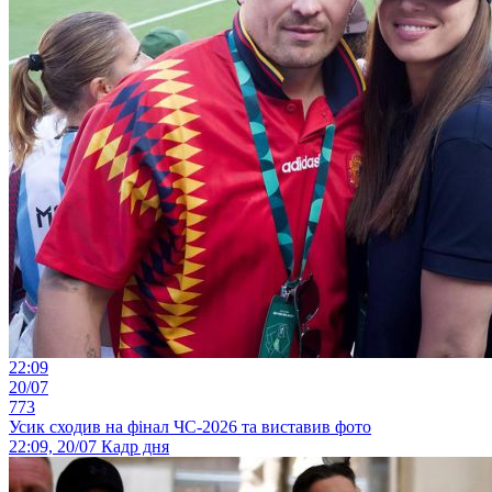
22:09
20/07
773
Усик сходив на фінал ЧС-2026 та виставив фото
22:09, 20/07
Кадр дня