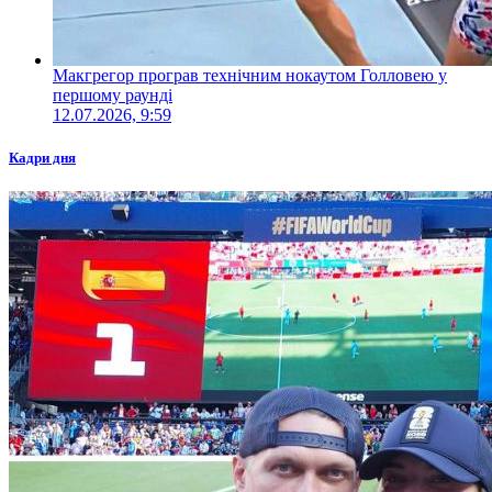
Макгрегор програв технічним нокаутом Голловею у
першому раунді
12.07.2026, 9:59
Кадри дня