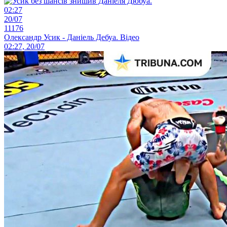
02:27
20/07
11176
Олександр Усик - Даніель Дебуа. Відео
02:27, 20/07