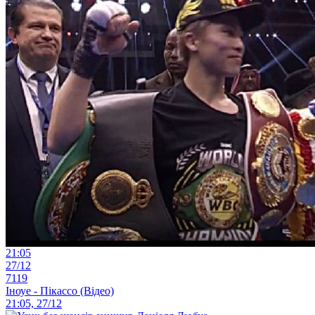
21:05
27/12
7119
Іноуе - Пікассо (Відео)
21:05, 27/12