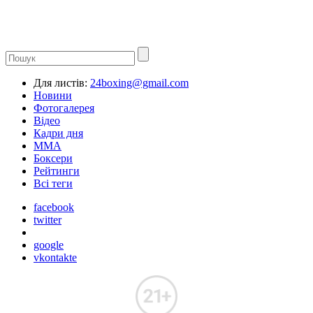
Для листів:
24boxing@gmail.com
Новини
Фотогалерея
Відео
Кадри дня
ММА
Боксери
Рейтинги
Всі теги
facebook
twitter
google
vkontakte