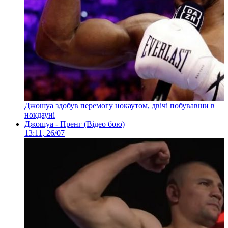
Джошуа здобув перемогу нокаутом, двічі побувавши в
нокдауні
Джошуа - Пренг (Відео бою)
13:11, 26/07