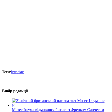
Теги:
Іглесіас
Вибір редакції
Мозес Ітаума відмовився битися з Френком Санчесом