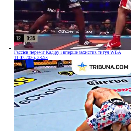
Гассієв переміг Кадіру і вперше захистив титул WBA
11.07.2026, 23:53