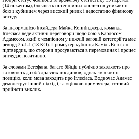
(14 нокаутом), більшість потенційних опонентів уникають
бою з кубинцем через високий ризик і недостатню фінансову
вигоду.
За інформацією інсайдера Майка Коппінджера, команда
Іглесіаса веде активні переговори щодо бою з Карлосом
Адамесом, який є чемпіоном у нижчій ваговій категорії та має
рекорд 25-1-1 (18 КО). Промоутер кубинця Каміль Естефан
підтвердив, що сторони просуваються в перемовинах і процес
виглядає позитивно.
За словами Естефана, багато бійців публічно заявляють про
готовність до об’єднавчих поєдинків, однак змінюють
позицію, коли мова заходить про Іглесіаса. Водночас Адамес
демонструє інший підхід і, за оцінкою промоутера, готовий
прийняти виклик.