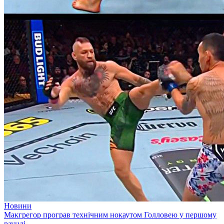
Новини
Макгрегор програв технічним нокаутом Голловею у першому
раунді