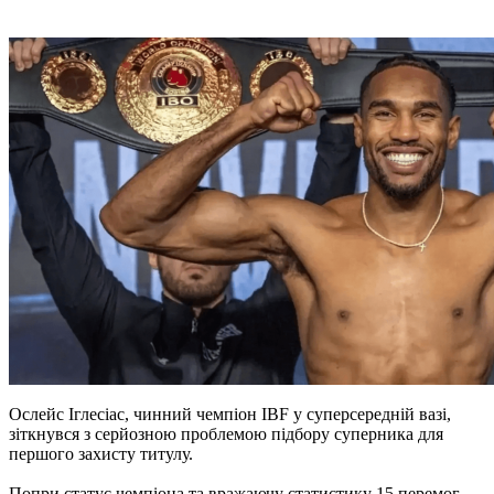
Ослейс Іглесіас, чинний чемпіон IBF у суперсередній вазі,
зіткнувся з серйозною проблемою підбору суперника для
першого захисту титулу.
Попри статус чемпіона та вражаючу статистику 15 перемог