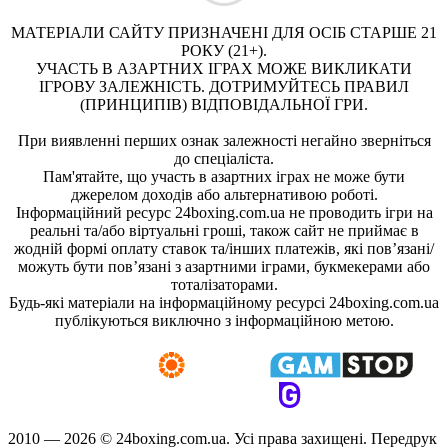
МАТЕРІАЛИ САЙТУ ПРИЗНАЧЕНІ ДЛЯ ОСІБ СТАРШЕ 21
РОКУ (21+).
УЧАСТЬ В АЗАРТНИХ ІГРАХ МОЖЕ ВИКЛИКАТИ
ІГРОВУ ЗАЛЕЖНІСТЬ. ДОТРИМУЙТЕСЬ ПРАВИЛ
(ПРИНЦИПІВ) ВІДПОВІДАЛЬНОЇ ГРИ.
При виявленні перших ознак залежності негайно зверніться
до спеціаліста.
Пам'ятайте, що участь в азартних іграх не може бути
джерелом доходів або альтернативою роботі.
Інформаційний ресурс 24boxing.com.ua не проводить ігри на
реальні та/або віртуальні гроші, також сайт не приймає в
жодній формі оплату ставок та/інших платежів, які пов’язані/
можуть бути пов’язані з азартними іграми, букмекерами або
тоталізаторами.
Будь-які матеріали на інформаційному ресурсі 24boxing.com.ua
публікуються виключно з інформаційною метою.
2010 — 2026 ©
24boxing.com.ua.
Усi права захищенi. Передрук