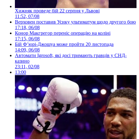
Хижняк проведе бій 22 серпня у Львові
11:52, 07/08
Верховен поставив Усику ультиматум щодо другого бою
17:18, 06/08
Конор Макгрегор переніс операцію на коліні
17:15, 06/08
Бій Ф’юрі-Джошуа може пройти 20 листопада
14:09, 06/08
Автомати Igrosoft, які досі тримають гравців у СНД-
казино
23:11, 02/08
13:00