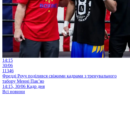
14:15
30/06
11346
Фредді Роуч поділився свіжими кадрами з тренувального
табору Менні Пак’яо
14:15, 30/06
Кадр дня
Всі новини