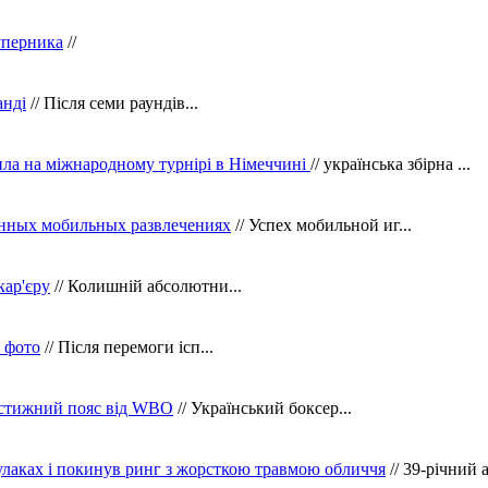
уперника
//
анді
// Після семи раундів...
ила на міжнародному турнірі в Німеччині
// українська збірна ...
нных мобильных развлечениях
// Успех мобильной иг...
кар'єру
// Колишній абсолютни...
в фото
// Після перемоги ісп...
рестижний пояс від WBO
// Український боксер...
кулаках і покинув ринг з жорсткою травмою обличчя
// 39-річний 