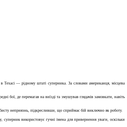
 в Техасі — рідному штаті суперника. За словами американця, місцева
дні бої, де перемагав на виїзді та змушував глядачів замовкати, навіть
обисту неприязнь, підкресливши, що сприймає бій виключно як роботу.
, суперник використовує гучні імена для привернення уваги, оскільки