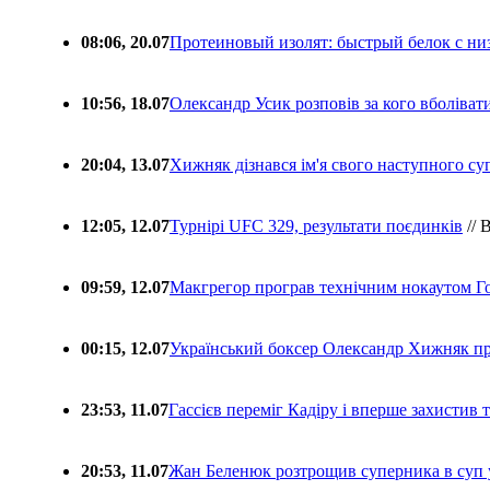
08:06, 20.07
Протеиновый изолят: быстрый белок с ни
10:56, 18.07
Олександр Усик розповів за кого вболіва
20:04, 13.07
Хижняк дізнався ім'я свого наступного с
12:05, 12.07
Турнірі UFC 329, результати поєдинків
// 
09:59, 12.07
Макгрегор програв технічним нокаутом Г
00:15, 12.07
Український боксер Олександр Хижняк пр
23:53, 11.07
Гассієв переміг Кадіру і вперше захистив
20:53, 11.07
Жан Беленюк розтрощив суперника в суп