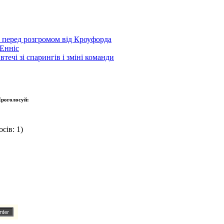
р перед розгромом від Кроуфорда
Енніс
течі зі спарингів і зміні команди
роголосуй:
сів: 1)