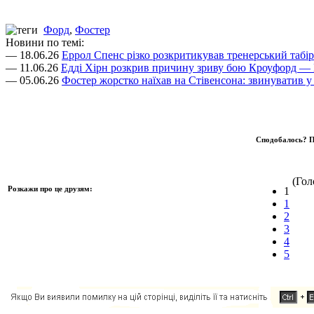
Форд
,
Фостер
Новини по темі:
— 18.06.26
Еррол Спенс різко розкритикував тренерський табі
— 11.06.26
Едді Хірн розкрив причину зриву бою Кроуфорд — 
— 05.06.26
Фостер жорстко наїхав на Стівенсона: звинуватив у в
Сподобалось? П
(Голо
Розкажи про це друзям:
1
1
2
3
4
5