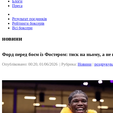
Блоги
Преса
Результат поєдинків
Рейтинги боксерів
Всі боксери
новини
Форд перед боєм із Фостером: тиск на ньому, а не 
Опубліковано: 00:20, 01/06/2026 | Рубрика:
Новини
|
роздрукув