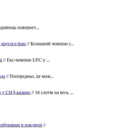
країнець повернет...
 другого бою
// Колишній чемпіон с...
і
// Екс-чемпіон UFC у ...
ада
// Попередньо, це мож...
ів у СНД-казино
// 16 слотів на весь ...
побувавши в нокдауні
//