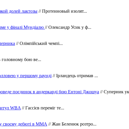
зкой долей лактозы
// Протеиновый изолят...
тиме у фіналі Мундіалю
// Олександр Усик у ф...
уперника
// Олімпійський чемпі...
В головному бою ве...
олловею у першому раунді
// Ірландець отримав ...
оведе поєдинок в андеркарді бою Ентоні Джошуа
// Суперник укр
 титул WBA
// Гассієв переміг те...
 у своєму дебюті в ММА
// Жан Беленюк розтро...