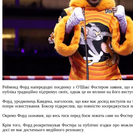
Реймонд Форд напередодні поєдинку з О'Шакі Фостером заявив, що не 
публіка традиційно підтримує своїх, однак це не вплине на його висту
Форд, уродженець Камдена, наголосив, що вже має досвід виступів на те
попри освистування. Боксер підкреслив, що повністю зосереджується л
Окремо Форд зазначив, що весь тиск перед боєм лежить саме на Фостер
Крім того, Форд розкритикував Фостера за публічні згадки про можли
досі не має достатнього медійного резонансу.