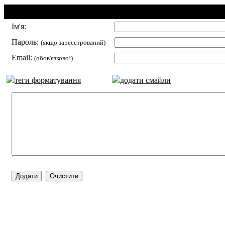
Додавання коментаря:
Ім'я:
Пароль:
(якщо зареєстрований)
Email:
(обов'язково!)
теги форматування
додати смайли