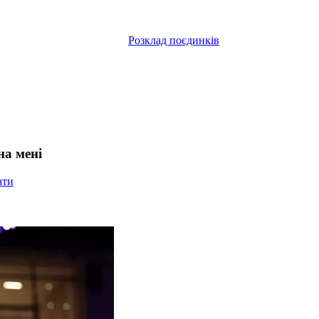
Розклад поєдинків
на мені
ати