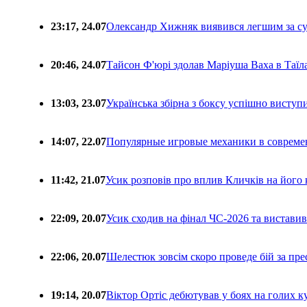
23:17, 24.07
Олександр Хижняк виявився легшим за с
20:46, 24.07
Тайсон Ф'юрі здолав Маріуша Ваха в Таїл
13:03, 23.07
Українська збірна з боксу успішно виступ
14:07, 22.07
Популярные игровые механики в совреме
11:42, 21.07
Усик розповів про вплив Кличків на його 
22:09, 20.07
Усик сходив на фінал ЧС-2026 та вистави
22:06, 20.07
Шелестюк зовсім скоро проведе бій за п
19:14, 20.07
Віктор Ортіс дебютував у боях на голих 