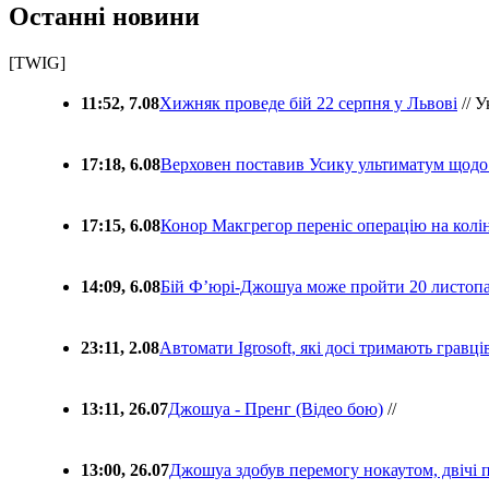
Останні новини
[TWIG]
11:52, 7.08
Хижняк проведе бій 22 серпня у Львові
// У
17:18, 6.08
Верховен поставив Усику ультиматум щодо
17:15, 6.08
Конор Макгрегор переніс операцію на колін
14:09, 6.08
Бій Ф’юрі-Джошуа може пройти 20 листоп
23:11, 2.08
Автомати Igrosoft, які досі тримають гравц
13:11, 26.07
Джошуа - Пренг (Відео бою)
//
13:00, 26.07
Джошуа здобув перемогу нокаутом, двічі 