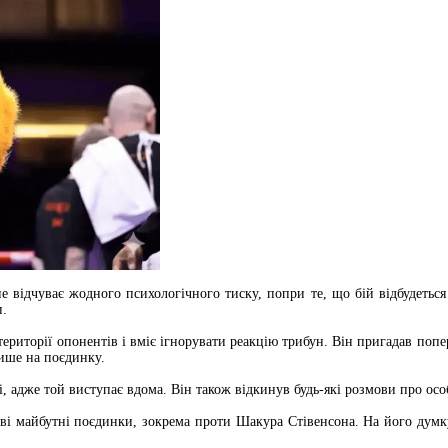
відчуває жодного психологічного тиску, попри те, що бій відбудеться
п.
риторії опонентів і вміє ігнорувати реакцію трибун. Він пригадав попере
ише на поєдинку.
і, адже той виступає вдома. Він також відкинув будь-які розмови про ос
ві майбутні поєдинки, зокрема проти Шакура Стівенсона. На його думку