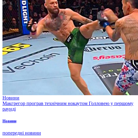
Новини
Макгрегор програв технічним нокаутом Голловею у першому
раунді
Новини
попередні новини