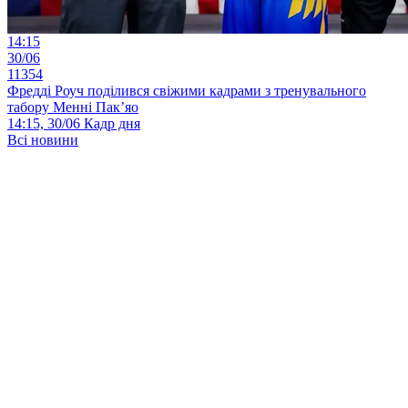
14:15
30/06
11354
Фредді Роуч поділився свіжими кадрами з тренувального
табору Менні Пак’яо
14:15, 30/06
Кадр дня
Всі новини