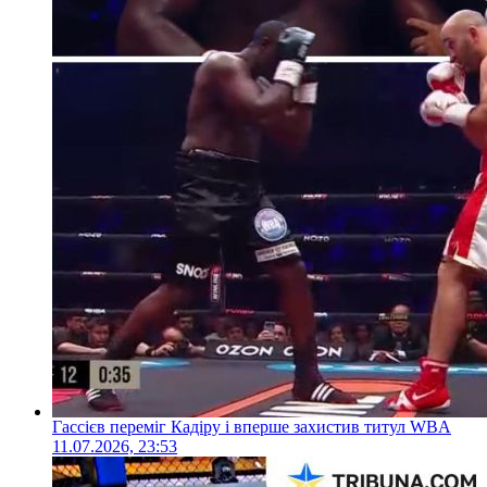
Гассієв переміг Кадіру і вперше захистив титул WBA
11.07.2026, 23:53