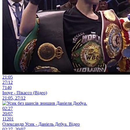
21:05
27/12
7140
Іноуе - Пікассо (Відео)
21:05, 27/12
02:27
20/07
11201
Олександр Усик - Даніель Дебуа. Відео
02:27, 20/07