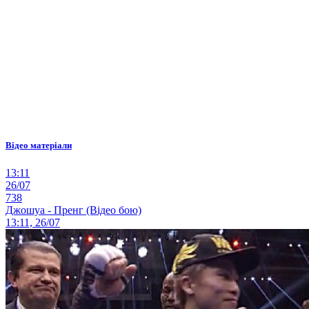
Відео матеріали
13:11
26/07
738
Джошуа - Пренг (Відео бою)
13:11, 26/07