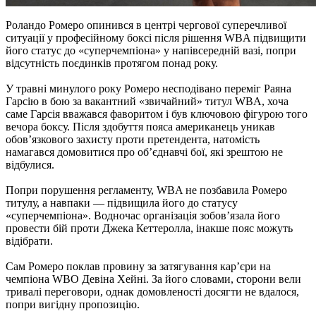
Роландо Ромеро опинився в центрі чергової суперечливої
ситуації у професійному боксі після рішення WBA підвищити
його статус до «суперчемпіона» у напівсередній вазі, попри
відсутність поєдинків протягом понад року.
У травні минулого року Ромеро несподівано переміг Раяна
Гарсію в бою за вакантний «звичайний» титул WBA, хоча
саме Гарсія вважався фаворитом і був ключовою фігурою того
вечора боксу. Після здобуття пояса американець уникав
обов’язкового захисту проти претендента, натомість
намагався домовитися про об’єднавчі бої, які зрештою не
відбулися.
Попри порушення регламенту, WBA не позбавила Ромеро
титулу, а навпаки — підвищила його до статусу
«суперчемпіона». Водночас організація зобов’язала його
провести бій проти Джека Кеттеролла, інакше пояс можуть
відібрати.
Сам Ромеро поклав провину за затягування кар’єри на
чемпіона WBO Девіна Хейні. За його словами, сторони вели
тривалі переговори, однак домовленості досягти не вдалося,
попри вигідну пропозицію.