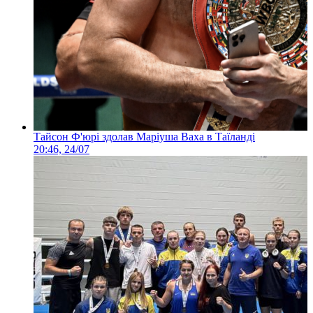
Тайсон Ф'юрі здолав Маріуша Ваха в Таїланді
20:46, 24/07