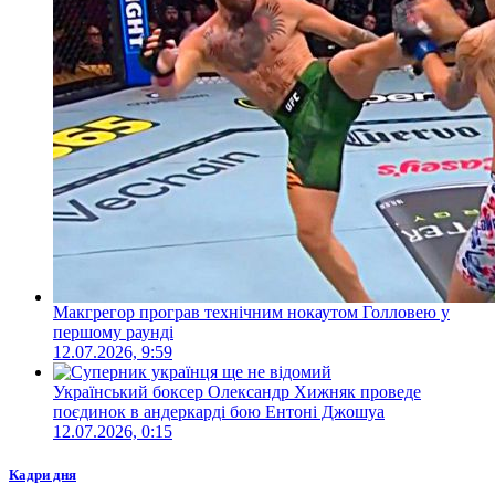
Макгрегор програв технічним нокаутом Голловею у
першому раунді
12.07.2026, 9:59
Український боксер Олександр Хижняк проведе
поєдинок в андеркарді бою Ентоні Джошуа
12.07.2026, 0:15
Кадри дня