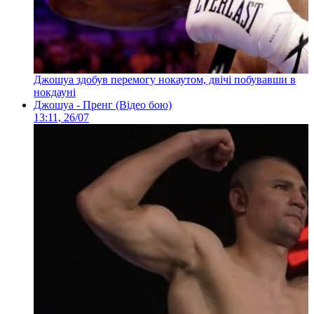
Джошуа здобув перемогу нокаутом, двічі побувавши в
нокдауні
Джошуа - Пренг (Відео бою)
13:11, 26/07