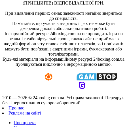
(ПРИНЦИПІВ) ВІДПОВІДАЛЬНОЇ ГРИ.
При виявленні перших ознак залежності негайно зверніться
до спеціаліста.
Пам'ятайте, що участь в азартних іграх не може бути
джерелом доходів або альтернативою роботі.
Інформаційний ресурс 24boxing.com.ua не проводить ігри на
реальні та/або віртуальні гроші, також сайт не приймає в
жодній формі оплату ставок та/інших платежів, які пов’язані/
можуть бути пов’язані з азартними іграми, букмекерами або
тоталізаторами.
Будь-які матеріали на інформаційному ресурсі 24boxing.com.ua
публікуються виключно з інформаційною метою.
2010 — 2026 ©
24boxing.com.ua.
Усi права захищенi. Передрук
без гіперпосилання суворо заборонений
Про нас
Реклама на сайті
Про проект