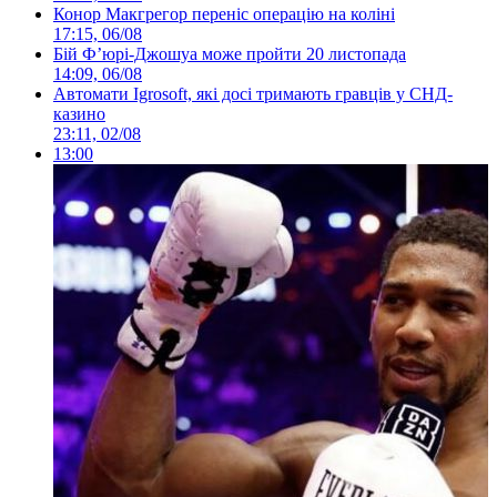
Конор Макгрегор переніс операцію на коліні
17:15, 06/08
Бій Ф’юрі-Джошуа може пройти 20 листопада
14:09, 06/08
Автомати Igrosoft, які досі тримають гравців у СНД-
казино
23:11, 02/08
13:00