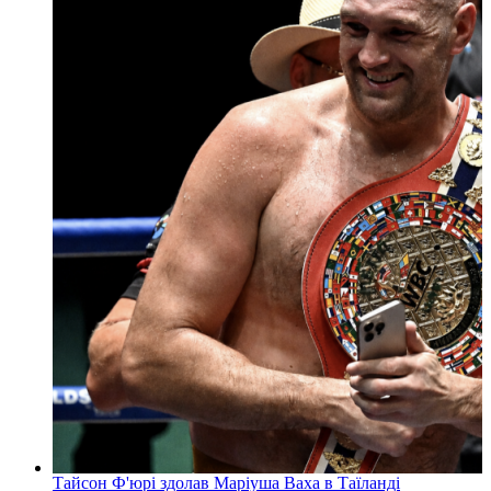
Тайсон Ф'юрі здолав Маріуша Ваха в Таїланді