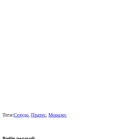
Теги:
Сехудо
,
Пратес
,
Моралес
Вибір редакції