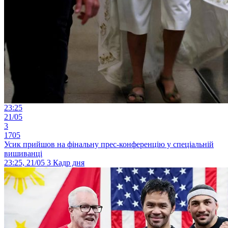
23:25
21/05
3
1705
Усик прийшов на фінальну прес-конференцію у спеціальній
вишиванці
23:25, 21/05
3
Кадр дня