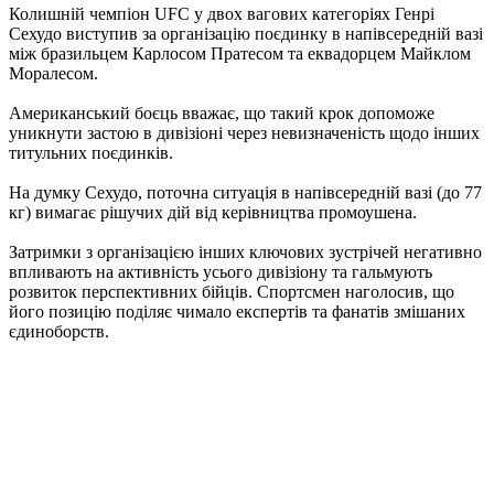
Колишній чемпіон UFC у двох вагових категоріях Генрі
Сехудо виступив за організацію поєдинку в напівсередній вазі
між бразильцем Карлосом Пратесом та еквадорцем Майклом
Моралесом.
Американський боєць вважає, що такий крок допоможе
уникнути застою в дивізіоні через невизначеність щодо інших
титульних поєдинків.
На думку Сехудо, поточна ситуація в напівсередній вазі (до 77
кг) вимагає рішучих дій від керівництва промоушена.
Затримки з організацією інших ключових зустрічей негативно
впливають на активність усього дивізіону та гальмують
розвиток перспективних бійців. Спортсмен наголосив, що
його позицію поділяє чимало експертів та фанатів змішаних
єдиноборств.