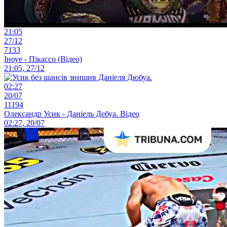
21:05
27/12
7133
Іноуе - Пікассо (Відео)
21:05, 27/12
02:27
20/07
11194
Олександр Усик - Даніель Дебуа. Відео
02:27, 20/07