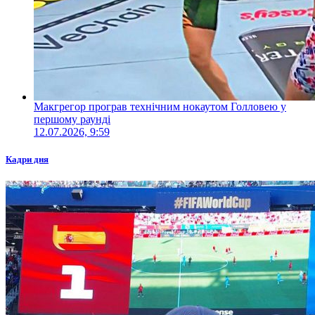
Макгрегор програв технічним нокаутом Голловею у
першому раунді
12.07.2026, 9:59
Кадри дня