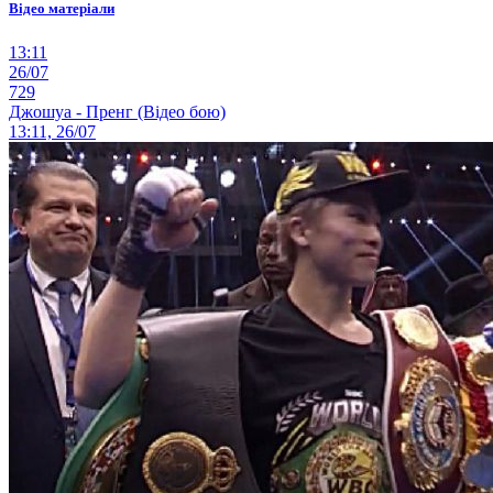
Відео матеріали
13:11
26/07
729
Джошуа - Пренг (Відео бою)
13:11, 26/07