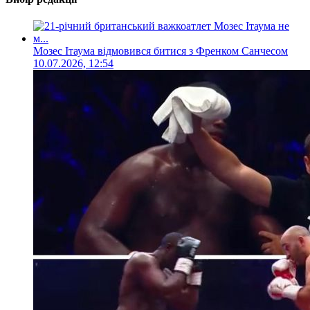
Мозес Ітаума відмовився битися з Френком Санчесом
10.07.2026, 12:54