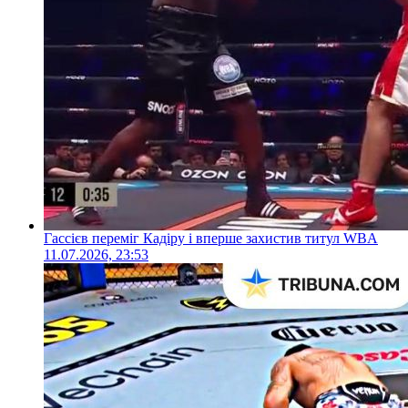
Гассієв переміг Кадіру і вперше захистив титул WBA
11.07.2026, 23:53