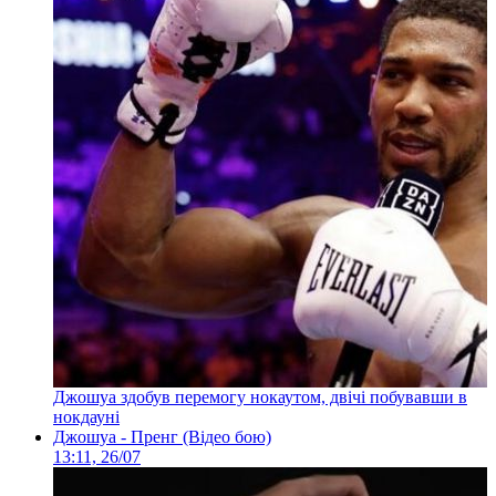
Джошуа здобув перемогу нокаутом, двічі побувавши в
нокдауні
Джошуа - Пренг (Відео бою)
13:11, 26/07