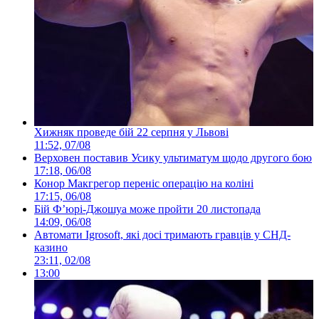
Хижняк проведе бій 22 серпня у Львові
11:52, 07/08
Верховен поставив Усику ультиматум щодо другого бою
17:18, 06/08
Конор Макгрегор переніс операцію на коліні
17:15, 06/08
Бій Ф’юрі-Джошуа може пройти 20 листопада
14:09, 06/08
Автомати Igrosoft, які досі тримають гравців у СНД-
казино
23:11, 02/08
13:00