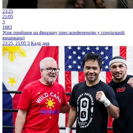
23:25
21/05
3
1683
Усик прийшов на фінальну прес-конференцію у спеціальній
вишиванці
23:25, 21/05
3
Кадр дня