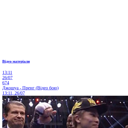
Відео матеріали
13:11
26/07
674
Джошуа - Пренг (Відео бою)
13:11, 26/07