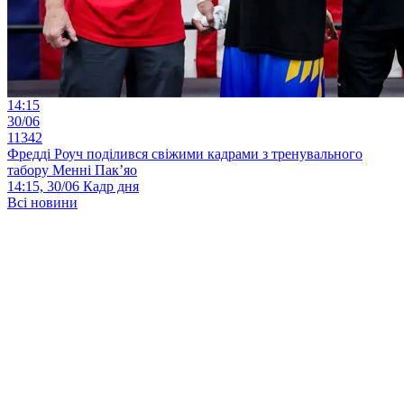
14:15
30/06
11342
Фредді Роуч поділився свіжими кадрами з тренувального
табору Менні Пак’яо
14:15, 30/06
Кадр дня
Всі новини