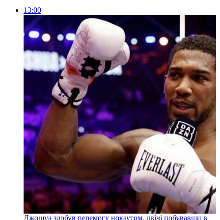
13:00
Джошуа здобув перемогу нокаутом, двічі побувавши в