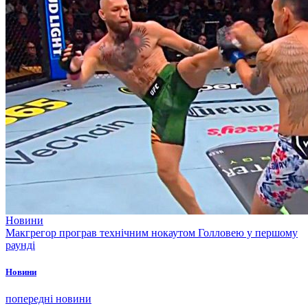
Новини
Макгрегор програв технічним нокаутом Голловею у першому
раунді
Новини
попередні новини