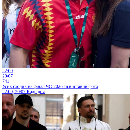
22:09
20/07
741
Усик сходив на фінал ЧС-2026 та виставив фото
22:09, 20/07
Кадр дня