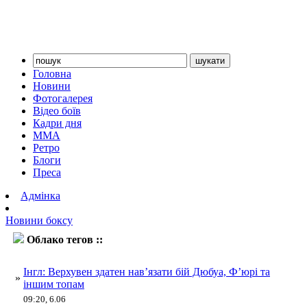
Головна
Новини
Фотогалерея
Відео боїв
Кадри дня
ММА
Ретро
Блоги
Преса
Адмінка
Новини боксу
Облако тегов ::
Інгл
Інгл: Верхувен здатен нав’язати бій Дюбуа, Ф’юрі та
»
іншим топам
09:20, 6.06