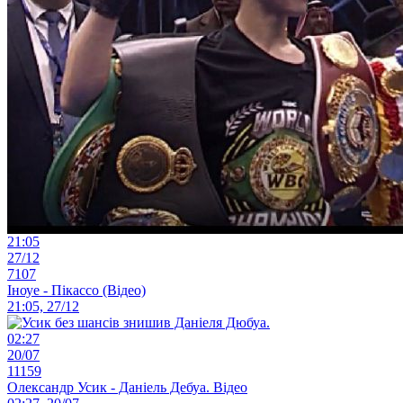
21:05
27/12
7107
Іноуе - Пікассо (Відео)
21:05, 27/12
02:27
20/07
11159
Олександр Усик - Даніель Дебуа. Відео