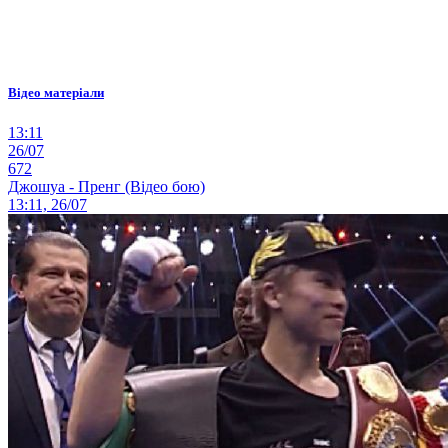
Відео матеріали
13:11
26/07
672
Джошуа - Пренг (Відео бою)
13:11, 26/07