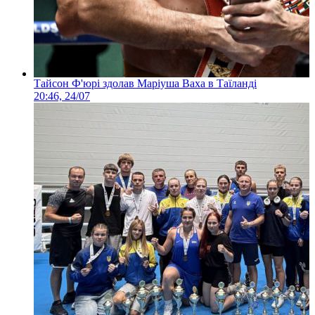
Тайсон Ф'юрі здолав Маріуша Ваха в Таїланді
20:46, 24/07