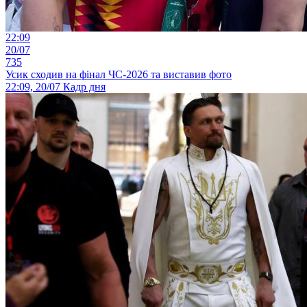
22:09
20/07
735
Усик сходив на фінал ЧС-2026 та виставив фото
22:09, 20/07
Кадр дня