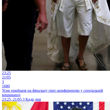
23:25
21/05
3
1680
Усик прийшов на фінальну прес-конференцію у спеціальній
вишиванці
23:25, 21/05
3
Кадр дня