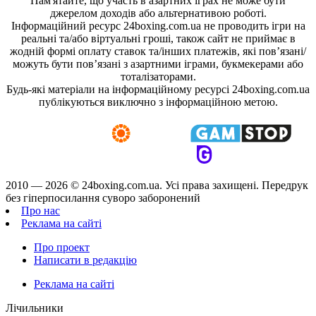
Пам'ятайте, що участь в азартних іграх не може бути
джерелом доходів або альтернативою роботі.
Інформаційний ресурс 24boxing.com.ua не проводить ігри на
реальні та/або віртуальні гроші, також сайт не приймає в
жодній формі оплату ставок та/інших платежів, які пов’язані/
можуть бути пов’язані з азартними іграми, букмекерами або
тоталізаторами.
Будь-які матеріали на інформаційному ресурсі 24boxing.com.ua
публікуються виключно з інформаційною метою.
2010 — 2026 ©
24boxing.com.ua.
Усi права захищенi. Передрук
без гіперпосилання суворо заборонений
Про нас
Реклама на сайті
Про проект
Написати в редакцію
Реклама на сайті
Лічильники