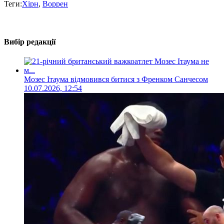
Теги:
Хірн
,
Воррен
Вибір редакції
Мозес Ітаума відмовився битися з Френком Санчесом
10.07.2026, 12:54