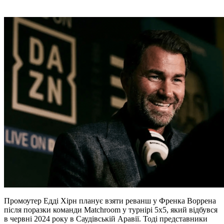
Промоутер Едді Хірн планує взяти реванш у Френка Воррена
після поразки команди Matchroom у турнірі 5х5, який відбувся
в червні 2024 року в Саудівській Аравії. Тоді представники