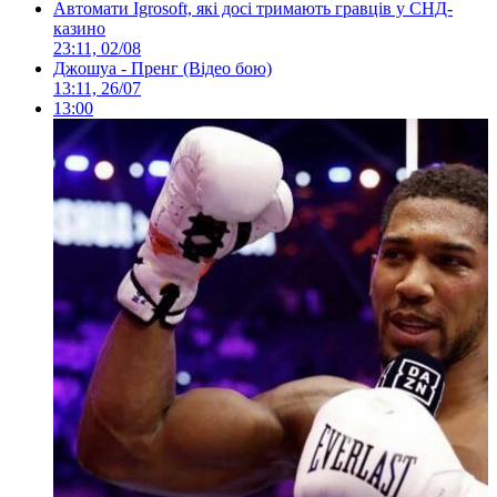
Автомати Igrosoft, які досі тримають гравців у СНД-
казино
23:11, 02/08
Джошуа - Пренг (Відео бою)
13:11, 26/07
13:00