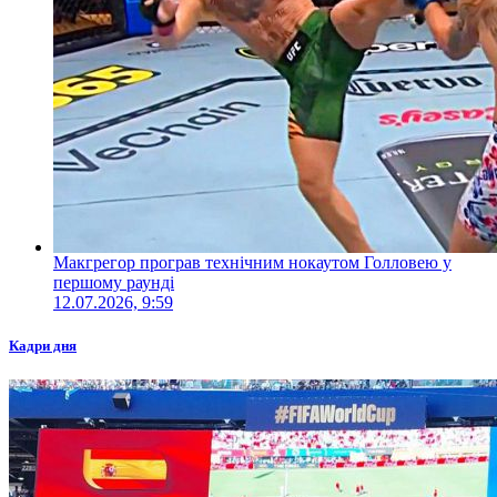
Макгрегор програв технічним нокаутом Голловею у
першому раунді
12.07.2026, 9:59
Кадри дня