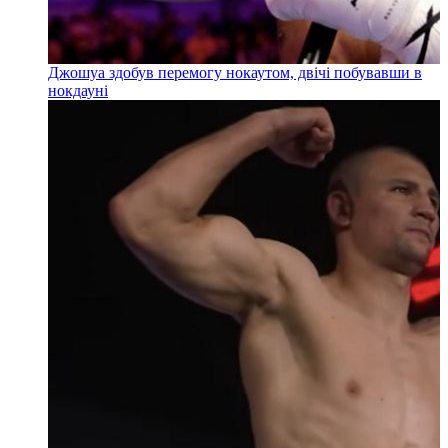
Джошуа здобув перемогу нокаутом, двічі побувавши в
нокдауні