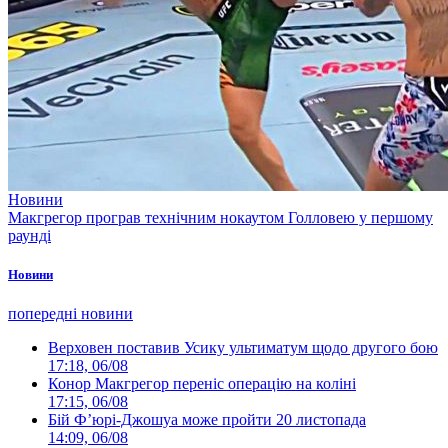
Новини
Макгрегор програв технічним нокаутом Голловею у першому
раунді
Новини
попередні новини
Верховен поставив Усику ультиматум щодо другого бою
17:18, 06/08
Конор Макгрегор переніс операцію на коліні
17:15, 06/08
Бій Ф’юрі-Джошуа може пройти 20 листопада
14:09, 06/08