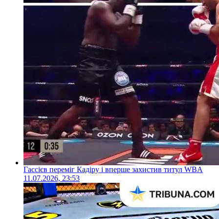
Гассієв переміг Кадіру і вперше захистив титул WBA
11.07.2026, 23:53