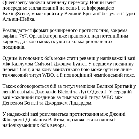
Queensberry здобули впевнену перемогу. Новий івент
попередньо запланований на осінь і, за інформацією
BoxingScene, може пройти у Великій Британії без участі Туркі
Аль аш-Шейха.
Розглядається формат розширеного протистояння, зокрема
варіант 7х7. Організатори вже працюють над потенційним
кардом, до якого можуть увійти кілька резонансних
поєдинків.
Одним із головних боїв може стати реванш у напівважкій вазі
між Каллумом Смітом і Джошуа Буатсі. У першому поєдинку
переміг Сміт, а на кону майбутнього бою може бути не лише
тимчасовий титул WBO, а й повноцінний чемпіонський пояс.
Також обговорюється бій за титул чемпіона Великої Британії у
легкій вазі між Джорджіо Вісіолі та Луї О’Доерті. У середній
вазі можливий поєдинок за тимчасовий титул WBO між
Дензелом Бентлі та Джорджем Ліддардом.
У надважкій вазі розглядається протистояння між Джонні
Фішером і Ділліаном Вайтом, що може стати одним із
найочікуваніших боїв вечора.