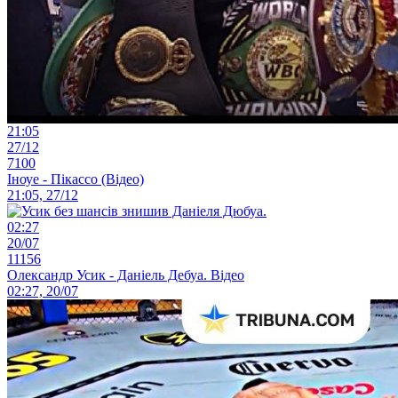
21:05
27/12
7100
Іноуе - Пікассо (Відео)
21:05, 27/12
02:27
20/07
11156
Олександр Усик - Даніель Дебуа. Відео
02:27, 20/07