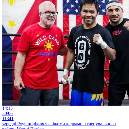
14:15
30/06
11341
Фредді Роуч поділився свіжими кадрами з тренувального
табору Менні Пак’яо