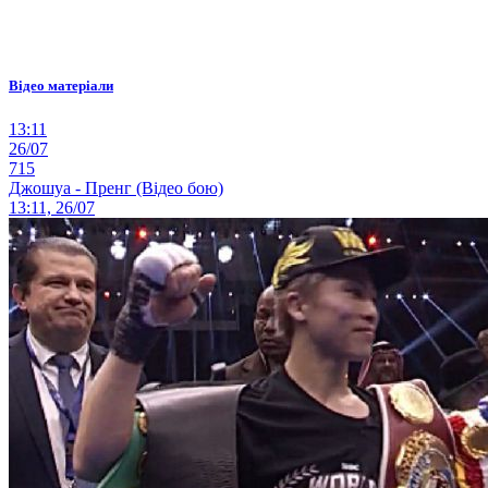
Відео матеріали
13:11
26/07
715
Джошуа - Пренг (Відео бою)
13:11, 26/07