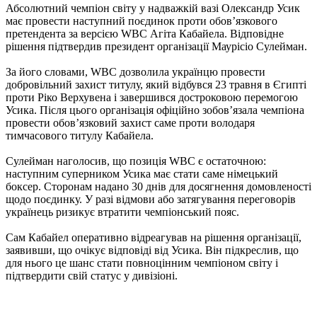
Абсолютний чемпіон світу у надважкій вазі Олександр Усик
має провести наступний поєдинок проти обов’язкового
претендента за версією WBC Агіта Кабайела. Відповідне
рішення підтвердив президент організації Маурісіо Сулейман.
За його словами, WBC дозволила українцю провести
добровільний захист титулу, який відбувся 23 травня в Єгипті
проти Ріко Верхувена і завершився достроковою перемогою
Усика. Після цього організація офіційно зобов’язала чемпіона
провести обов’язковий захист саме проти володаря
тимчасового титулу Кабайела.
Сулейман наголосив, що позиція WBC є остаточною:
наступним суперником Усика має стати саме німецький
боксер. Сторонам надано 30 днів для досягнення домовленості
щодо поєдинку. У разі відмови або затягування переговорів
українець ризикує втратити чемпіонський пояс.
Сам Кабайел оперативно відреагував на рішення організації,
заявивши, що очікує відповіді від Усика. Він підкреслив, що
для нього це шанс стати повноцінним чемпіоном світу і
підтвердити свій статус у дивізіоні.