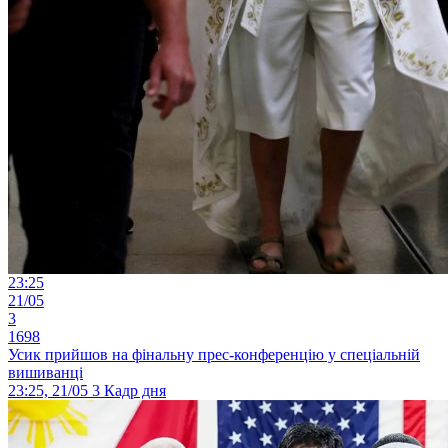
23:25
21/05
3
1698
Усик прийшов на фінальну прес-конференцію у спеціальній
вишиванці
23:25, 21/05
3
Кадр дня