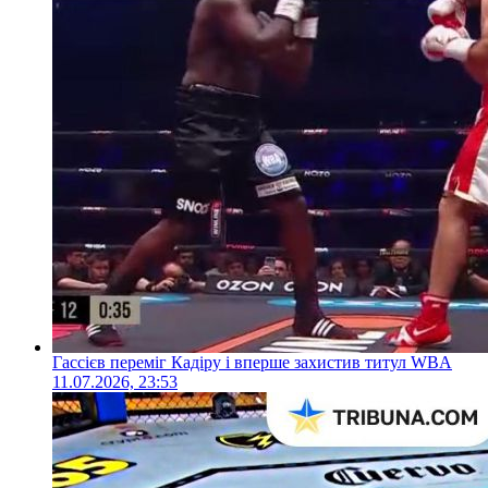
Гассієв переміг Кадіру і вперше захистив титул WBA
11.07.2026, 23:53