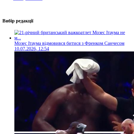
Вибір редакції
Мозес Ітаума відмовився битися з Френком Санчесом
10.07.2026, 12:54