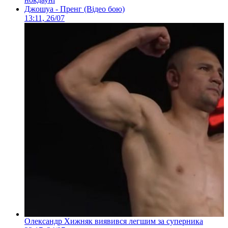
Джошуа - Пренг (Відео бою)
13:11, 26/07
Олександр Хижняк виявився легшим за суперника