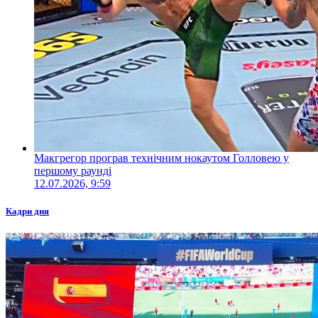
Макгрегор програв технічним нокаутом Голловею у
першому раунді
12.07.2026, 9:59
Кадри дня