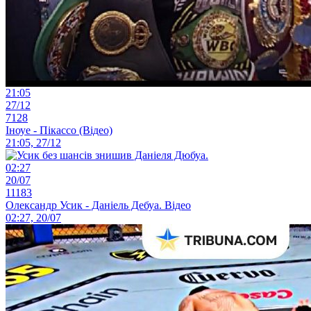
21:05
27/12
7128
Іноуе - Пікассо (Відео)
21:05, 27/12
02:27
20/07
11183
Олександр Усик - Даніель Дебуа. Відео
02:27, 20/07