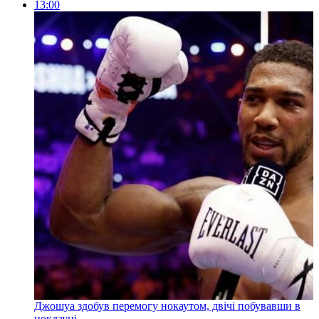
13:00
Джошуа здобув перемогу нокаутом, двічі побувавши в
нокдауні