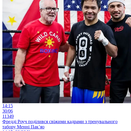
14:15
30/06
11349
Фредді Роуч поділився свіжими кадрами з тренувального
табору Менні Пак’яо