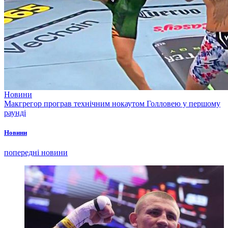
Новини
Макгрегор програв технічним нокаутом Голловею у першому
раунді
Новини
попередні новини