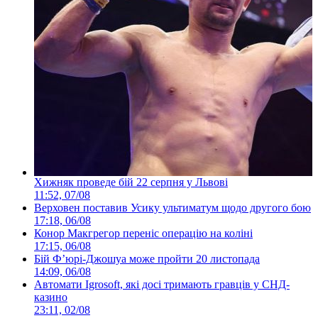
Хижняк проведе бій 22 серпня у Львові
11:52, 07/08
Верховен поставив Усику ультиматум щодо другого бою
17:18, 06/08
Конор Макгрегор переніс операцію на коліні
17:15, 06/08
Бій Ф’юрі-Джошуа може пройти 20 листопада
14:09, 06/08
Автомати Igrosoft, які досі тримають гравців у СНД-
казино
23:11, 02/08