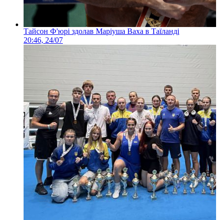
Тайсон Ф'юрі здолав Маріуша Ваха в Таїланді
20:46, 24/07