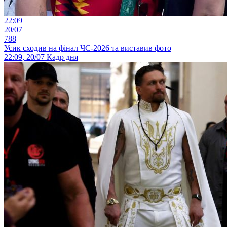
22:09
20/07
788
Усик сходив на фінал ЧС-2026 та виставив фото
22:09, 20/07
Кадр дня