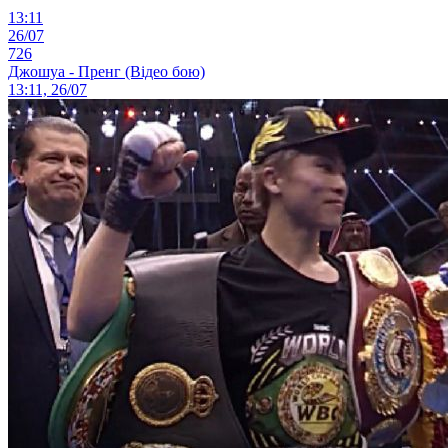
13:11
26/07
726
Джошуа - Пренг (Відео бою)
13:11, 26/07