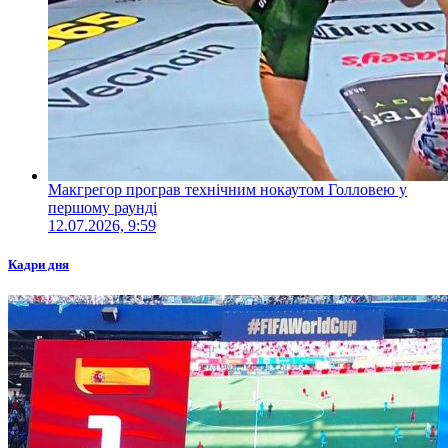
Макгрегор програв технічним нокаутом Голловею у
першому раунді
12.07.2026, 9:59
Кадри дня