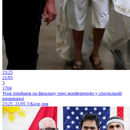
23:25
21/05
3
1704
Усик прийшов на фінальну прес-конференцію у спеціальній
вишиванці
23:25, 21/05
3
Кадр дня