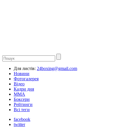
Для листів:
24boxing@gmail.com
Новини
Фотогалерея
Відео
Кадри дня
ММА
Боксери
Рейтинги
Всі теги
facebook
twitter