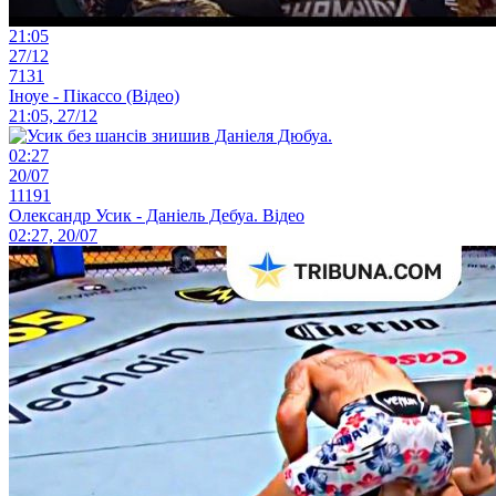
21:05
27/12
7131
Іноуе - Пікассо (Відео)
21:05, 27/12
02:27
20/07
11191
Олександр Усик - Даніель Дебуа. Відео
02:27, 20/07