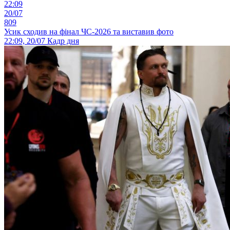
22:09
20/07
809
Усик сходив на фінал ЧС-2026 та виставив фото
22:09, 20/07
Кадр дня