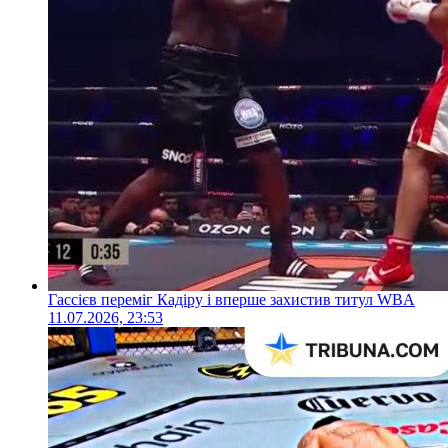
Гассієв переміг Кадіру і вперше захистив титул WBA
11.07.2026, 23:53