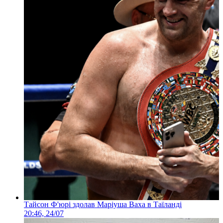
Тайсон Ф'юрі здолав Маріуша Ваха в Таїланді
20:46, 24/07