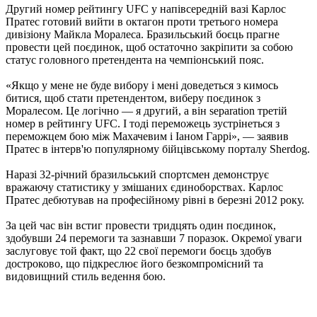
Другий номер рейтингу UFC у напівсередній вазі Карлос
Пратес готовий вийти в октагон проти третього номера
дивізіону Майкла Моралеса. Бразильський боєць прагне
провести цей поєдинок, щоб остаточно закріпити за собою
статус головного претендента на чемпіонський пояс.
«Якщо у мене не буде вибору і мені доведеться з кимось
битися, щоб стати претендентом, виберу поєдинок з
Моралесом. Це логічно — я другий, а він separation третій
номер в рейтингу UFC. І тоді переможець зустрінеться з
переможцем бою між Махачевим і Іаном Гаррі», — заявив
Пратес в інтерв'ю популярному бійцівському порталу Sherdog.
Наразі 32-річний бразильський спортсмен демонструє
вражаючу статистику у змішаних єдиноборствах. Карлос
Пратес дебютував на професійному рівні в березні 2012 року.
За цей час він встиг провести тридцять один поєдинок,
здобувши 24 перемоги та зазнавши 7 поразок. Окремої уваги
заслуговує той факт, що 22 свої перемоги боєць здобув
достроково, що підкреслює його безкомпромісний та
видовищний стиль ведення бою.