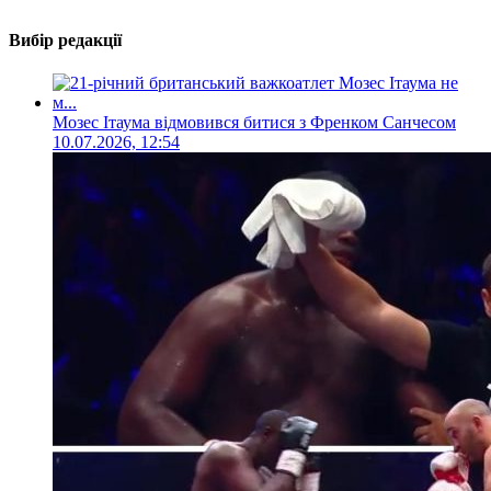
Вибір редакції
Мозес Ітаума відмовився битися з Френком Санчесом
10.07.2026, 12:54