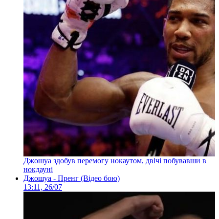
Джошуа здобув перемогу нокаутом, двічі побувавши в
нокдауні
Джошуа - Пренг (Відео бою)
13:11, 26/07