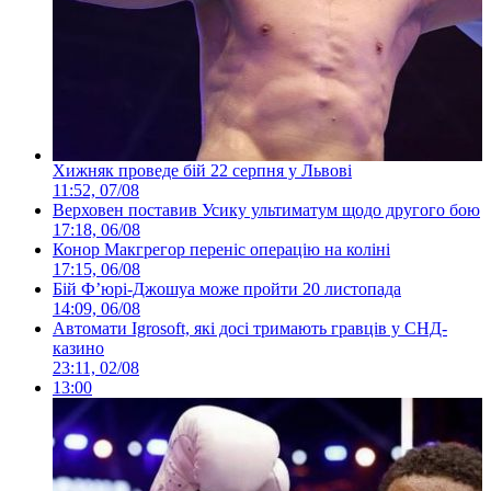
Хижняк проведе бій 22 серпня у Львові
11:52, 07/08
Верховен поставив Усику ультиматум щодо другого бою
17:18, 06/08
Конор Макгрегор переніс операцію на коліні
17:15, 06/08
Бій Ф’юрі-Джошуа може пройти 20 листопада
14:09, 06/08
Автомати Igrosoft, які досі тримають гравців у СНД-
казино
23:11, 02/08
13:00