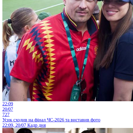
22:09
20/07
727
Усик сходив на фінал ЧС-2026 та виставив фото
22:09, 20/07
Кадр дня