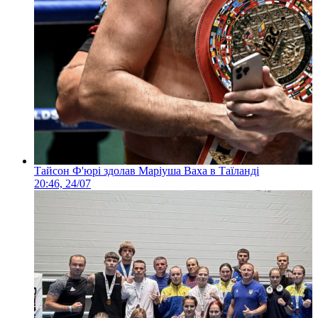
Тайсон Ф'юрі здолав Маріуша Ваха в Таїланді
20:46, 24/07