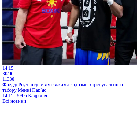
14:15
30/06
11338
Фредді Роуч поділився свіжими кадрами з тренувального
табору Менні Пак’яо
14:15, 30/06
Кадр дня
Всі новини