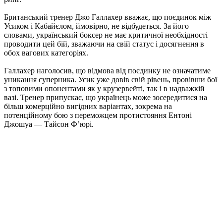
Британський тренер Джо Галлахер вважає, що поєдинок між
Усиком і Кабайєлом, ймовірно, не відбудеться. За його
словами, український боксер не має критичної необхідності
проводити цей бій, зважаючи на свій статус і досягнення в
обох вагових категоріях.
Галлахер наголосив, що відмова від поєдинку не означатиме
уникання суперника. Усик уже довів свій рівень, провівши бої
з топовими опонентами як у крузервейті, так і в надважкій
вазі. Тренер припускає, що українець може зосередитися на
більш комерційно вигідних варіантах, зокрема на
потенційному бою з переможцем протистояння Ентоні
Джошуа — Тайсон Ф’юрі.