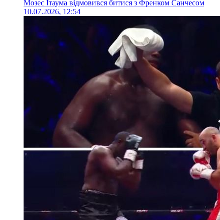
Мозес Ітаума відмовився битися з Френком Санчесом
10.07.2026, 12:54