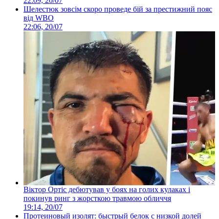
22:09, 20/07
Шелестюк зовсім скоро проведе бій за престижний пояс
від WBO
22:06, 20/07
Віктор Ортіс дебютував у боях на голих кулаках і
покинув ринг з жорсткою травмою обличчя
19:14, 20/07
Протеиновый изолят: быстрый белок с низкой долей