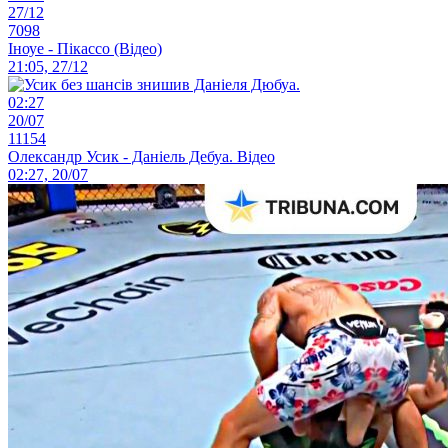
27/12
7098
Іноуе - Пікассо (Відео)
21:05, 27/12
02:27
20/07
11154
Олександр Усик - Даніель Дебуа. Відео
02:27, 20/07