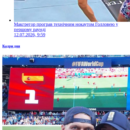
Макгрегор програв технічним нокаутом Голловею у
першому раунді
12.07.2026, 9:59
Кадри дня