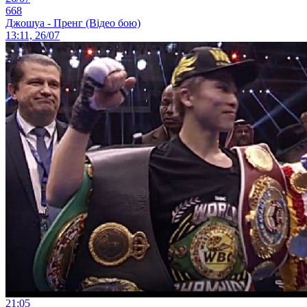
668
Джошуа - Пренг (Відео бою)
13:11, 26/07
21:05