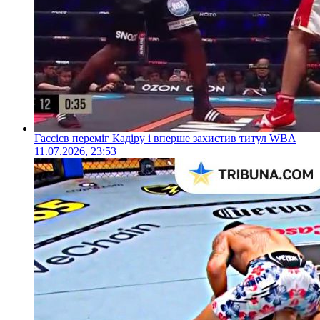
Гассієв переміг Кадіру і вперше захистив титул WBA
11.07.2026, 23:53