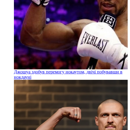
Джошуа здобув перемогу нокаутом, двічі побувавши в
нокдауні