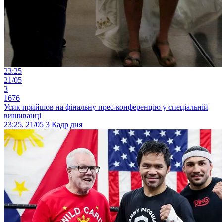
23:25
21/05
3
1676
Усик прийшов на фінальну прес-конференцію у спеціальній
вишиванці
23:25, 21/05
3
Кадр дня