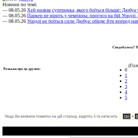
Новини по темі:
— 08.05.26
Хей назвав суперника, якого боїться більше: Дюбуа
— 08.05.26
Паркер не вірить у чемпіона: прогноз на бій Уордл
— 08.05.26
Уордлі не боїться сили Дюбуа: обіцяє йти вперед нав
Сподобалось? П
(Голо
Розкажи про це друзям:
0
1
2
3
4
5
Додавання коментаря: