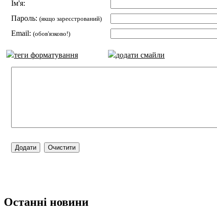
Ім'я:
Пароль:
(якщо зареєстрований)
Email:
(обов'язково!)
теги форматування
додати смайли
Останні новини