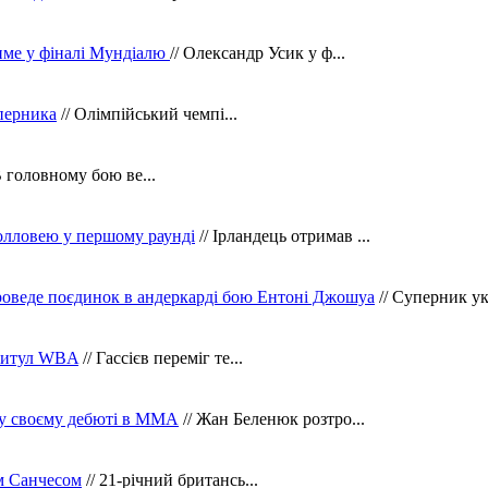
тиме у фіналі Мундіалю
// Олександр Усик у ф...
уперника
// Олімпійський чемпі...
В головному бою ве...
олловею у першому раунді
// Ірландець отримав ...
оведе поєдинок в андеркарді бою Ентоні Джошуа
// Суперник укр
 титул WBA
// Гассієв переміг те...
 у своєму дебюті в ММА
// Жан Беленюк розтро...
м Санчесом
// 21-річний британсь...