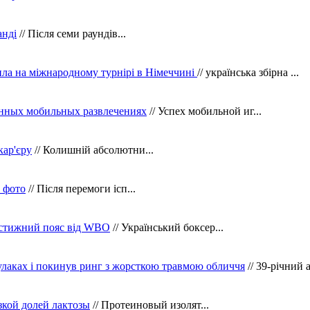
анді
// Після семи раундів...
ила на міжнародному турнірі в Німеччині
// українська збірна ...
нных мобильных развлечениях
// Успех мобильной иг...
кар'єру
// Колишній абсолютни...
в фото
// Після перемоги ісп...
рестижний пояс від WBO
// Український боксер...
кулаках і покинув ринг з жорсткою травмою обличчя
// 39-річний 
зкой долей лактозы
// Протеиновый изолят...