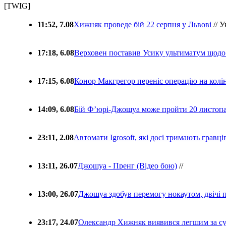
[TWIG]
11:52, 7.08
Хижняк проведе бій 22 серпня у Львові
// У
17:18, 6.08
Верховен поставив Усику ультиматум щодо
17:15, 6.08
Конор Макгрегор переніс операцію на колін
14:09, 6.08
Бій Ф’юрі-Джошуа може пройти 20 листоп
23:11, 2.08
Автомати Igrosoft, які досі тримають гравц
13:11, 26.07
Джошуа - Пренг (Відео бою)
//
13:00, 26.07
Джошуа здобув перемогу нокаутом, двічі 
23:17, 24.07
Олександр Хижняк виявився легшим за с