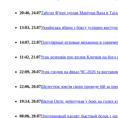
20:46, 24.07
Тайсон Ф'юрі здолав Маріуша Ваха в Таїл
13:03, 23.07
Українська збірна з боксу успішно виступ
14:07, 22.07
Популярные игровые механики в совреме
11:42, 21.07
Усик розповів про вплив Кличків на його 
22:09, 20.07
Усик сходив на фінал ЧС-2026 та вистави
22:06, 20.07
Шелестюк зовсім скоро проведе бій за п
19:14, 20.07
Віктор Ортіс дебютував у боях на голих 
08:06, 20.07
Протеиновый изолят: быстрый белок с ни