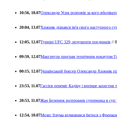
10:56, 18.07
Олександр Усик розповів за кого вболіва
20:04, 13.07
Хижняк дізнався ім'я свого наступного с
12:05, 12.07
Турнірі UFC 329, результати поєдинків
// 
09:59, 12.07
Макгрегор програв технічним нокаутом Г
00:15, 12.07
Український боксер Олександр Хижняк пр
23:53, 11.07
Гассієв переміг Кадіру і вперше захистив
20:53, 11.07
Жан Беленюк розтрощив суперника в суп
12:54, 10.07
Мозес Ітаума відмовився битися з Френко