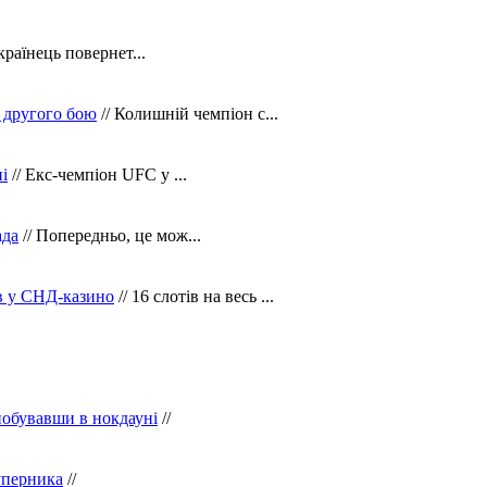
країнець повернет...
 другого бою
// Колишній чемпіон с...
і
// Екс-чемпіон UFC у ...
ада
// Попередньо, це мож...
ів у СНД-казино
// 16 слотів на весь ...
побувавши в нокдауні
//
уперника
//