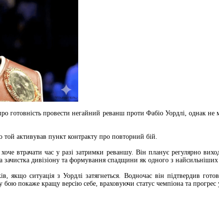
про готовність провести негайний реванш проти Фабіо Уордлі, однак не 
го той активував пункт контракту про повторний бій.
оче втрачати час у разі затримки реваншу. Він планує регулярно виход
на зачистка дивізіону та формування спадщини як одного з найсильніших
, якщо ситуація з Уордлі затягнеться. Водночас він підтвердив готов
бою покаже кращу версію себе, враховуючи статус чемпіона та прогрес у