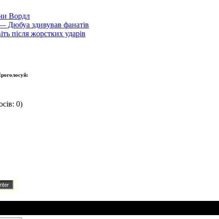
 чи Вордл
і — Дюбуа здивував фанатів
іть після жорстких ударів
роголосуй:
сів: 0)