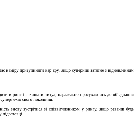
має наміру призупиняти кар’єру, якщо суперник затягне з відновленням
ити в ринг і захищати титул, паралельно просуваючись до об’єднання
 супертяжів свого покоління.
ність знову зустрітися зі співвітчизником у рингу, якщо реванш буде
 підготовці.