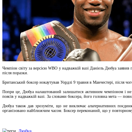
Чемпіон світу за версією WBO у надважкій вазі Даніель Дюбуа заявив 
після поразки.
Британський боксер нокаутував Уордлі 9 травня в Манчестері, після чо
Попри це, Дюбуа налаштований залишатися активним чемпіоном і не х
поясів у надважкій вазі. За словами боксера, його головна мета — пов
Дюбуа також дав зрозуміти, що не виключає альтернативних поєдинків
організовано найближчим часом. Боксер переконаний, що у повторному 
Дюбуа