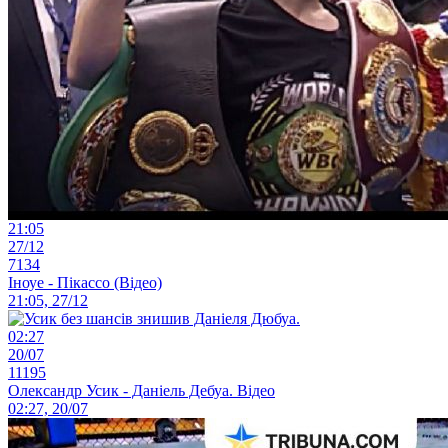
21:05
27/12
7134
Іноуе - Пікассо (Відео)
21:05, 27/12
02:27
20/07
11195
Олександр Усик - Даніель Дебуа. Відео
02:27, 20/07