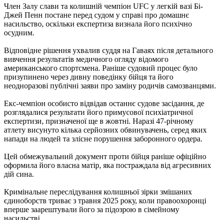
Член Залу слави та колишній чемпіон UFC у легкій вазі Бі-
Джей Пенн постане перед судом у справі про домашнє
насильство, оскільки експертиза визнала його психічно
осудним.
Відповідне рішення ухвалив суддя на Гаваях після детального
вивчення результатів медичного огляду відомого
американського спортсмена. Раніше судовий процес було
призупинено через дивну поведінку бійця та його
неодноразові публічні заяви про заміну родичів самозванцями.
Екс-чемпіон особисто відвідав останнє судове засідання, де
розглядалися результати його примусової психіатричної
експертизи, призначеної ще в жовтні. Наразі 47-річному
атлету висунуто кілька серйозних обвинувачень, серед яких
напади на людей та злісне порушення заборонного ордера.
Цей обмежувальний документ проти бійця раніше офіційно
оформила його власна матір, яка постраждала від агресивних
дій сина.
Кримінальне переслідування колишньої зірки змішаних
єдиноборств триває з травня 2025 року, коли правоохоронці
вперше заарештували його за підозрою в сімейному
насильстві.