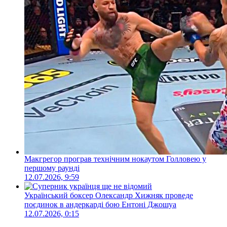
Макгрегор програв технічним нокаутом Голловею у
першому раунді
12.07.2026, 9:59
Український боксер Олександр Хижняк проведе
поєдинок в андеркарді бою Ентоні Джошуа
12.07.2026, 0:15