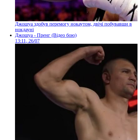
Джошуа здобув перемогу нокаутом, двічі побувавши в
нокдауні
Джошуа - Пренг (Відео бою)
13:11, 26/07