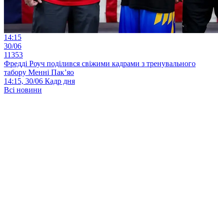
14:15
30/06
11353
Фредді Роуч поділився свіжими кадрами з тренувального
табору Менні Пак’яо
14:15, 30/06
Кадр дня
Всі новини