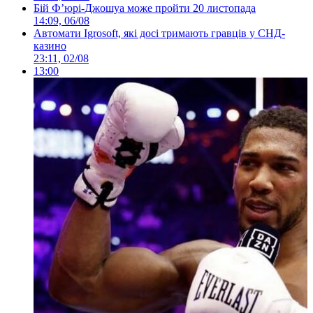
Бій Ф’юрі-Джошуа може пройти 20 листопада
14:09, 06/08
Автомати Igrosoft, які досі тримають гравців у СНД-
казино
23:11, 02/08
13:00