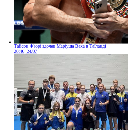
Тайсон Ф'юрі здолав Маріуша Ваха в Таїланді
20:46, 24/07