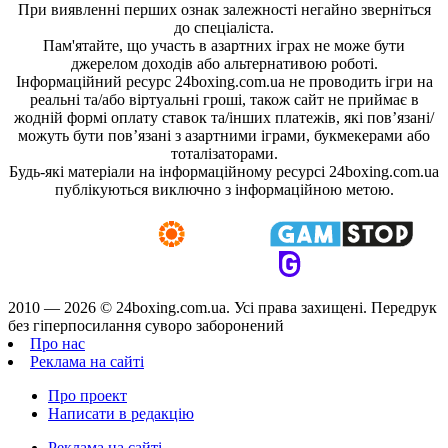
При виявленні перших ознак залежності негайно зверніться
до спеціаліста.
Пам'ятайте, що участь в азартних іграх не може бути
джерелом доходів або альтернативою роботі.
Інформаційний ресурс 24boxing.com.ua не проводить ігри на
реальні та/або віртуальні гроші, також сайт не приймає в
жодній формі оплату ставок та/інших платежів, які пов’язані/
можуть бути пов’язані з азартними іграми, букмекерами або
тоталізаторами.
Будь-які матеріали на інформаційному ресурсі 24boxing.com.ua
публікуються виключно з інформаційною метою.
2010 — 2026 ©
24boxing.com.ua.
Усi права захищенi. Передрук
без гіперпосилання суворо заборонений
Про нас
Реклама на сайті
Про проект
Написати в редакцію
Реклама на сайті