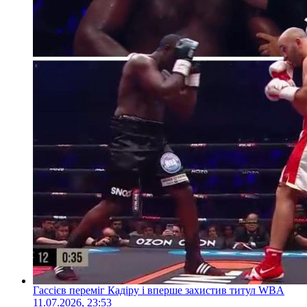
Гассієв переміг Кадіру і вперше захистив титул WBA
11.07.2026, 23:53