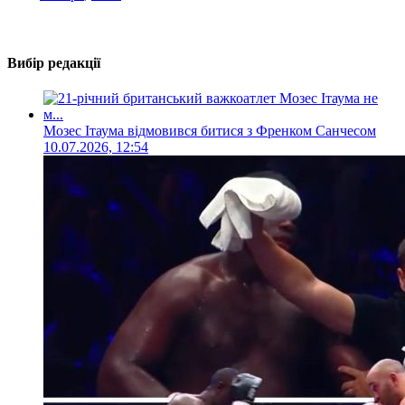
Вибір редакції
Мозес Ітаума відмовився битися з Френком Санчесом
10.07.2026, 12:54