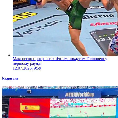
Макгрегор програв технічним нокаутом Голловею у
першому раунді
12.07.2026, 9:59
Кадри дня