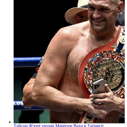
Тайсон Ф'юрі здолав Маріуша Ваха в Таїланді