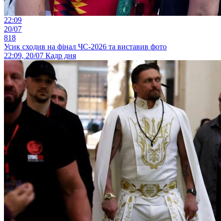
22:09
20/07
818
Усик сходив на фінал ЧС-2026 та виставив фото
22:09, 20/07
Кадр дня