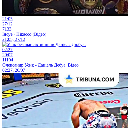
21:05
27/12
7133
Іноуе - Пікассо (Відео)
21:05, 27/12
02:27
20/07
11194
Олександр Усик - Даніель Дебуа. Відео
02:27, 20/07