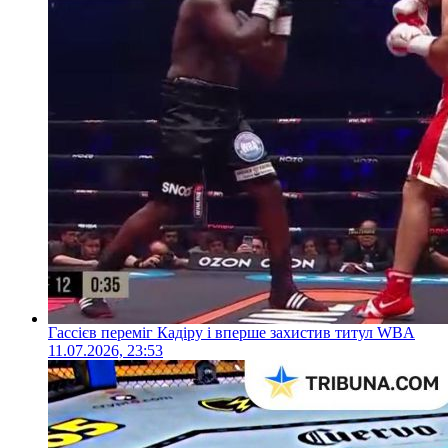
Гассієв переміг Кадіру і вперше захистив титул WBA
11.07.2026, 23:53