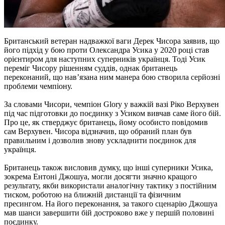
Британський ветеран надважкої ваги Дерек Чисора заявив, що
його підхід у бою проти Олександра Усика у 2020 році став
орієнтиром для наступних суперників українця. Тоді Усик
переміг Чисору рішенням суддів, однак британець
переконаний, що нав’язана ним манера бою створила серйозні
проблеми чемпіону.
За словами Чисори, чемпіон Glory у важкій вазі Ріко Верхувен
під час підготовки до поєдинку з Усиком вивчав саме його бій.
Про це, як стверджує британець, йому особисто повідомив
сам Верхувен. Чисора відзначив, що обраний план був
правильним і дозволив знову ускладнити поєдинок для
українця.
Британець також висловив думку, що інші суперники Усика,
зокрема Ентоні Джошуа, могли досягти значно кращого
результату, якби використали аналогічну тактику з постійним
тиском, роботою на ближній дистанції та фізичним
пресингом. На його переконання, за такого сценарію Джошуа
мав шанси завершити бій достроково вже у першій половині
поєдинку.