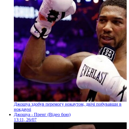
Джошуа здобув перемогу нокаутом, двічі побувавши в
нокдауні
Джошуа - Пренг (Відео бою)
13:11, 26/07