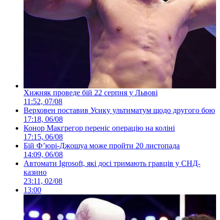
Хижняк проведе бій 22 серпня у Львові
11:52, 07/08
Верховен поставив Усику ультиматум щодо другого бою
17:18, 06/08
Конор Макгрегор переніс операцію на коліні
17:15, 06/08
Бій Ф’юрі-Джошуа може пройти 20 листопада
14:09, 06/08
Автомати Igrosoft, які досі тримають гравців у СНД-
казино
23:11, 02/08
13:00