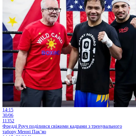
14:15
30/06
11352
Фредді Роуч поділився свіжими кадрами з тренувального
табору Менні Пак’яо