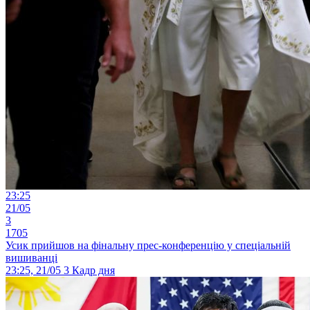
23:25
21/05
3
1705
Усик прийшов на фінальну прес-конференцію у спеціальній
вишиванці
23:25, 21/05
3
Кадр дня