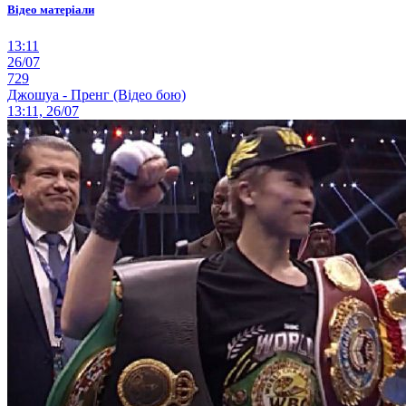
Відео матеріали
13:11
26/07
729
Джошуа - Пренг (Відео бою)
13:11, 26/07