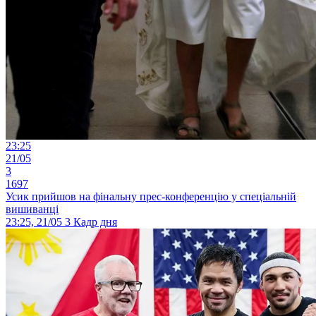
23:25
21/05
3
1697
Усик прийшов на фінальну прес-конференцію у спеціальній
вишиванці
23:25, 21/05
3
Кадр дня