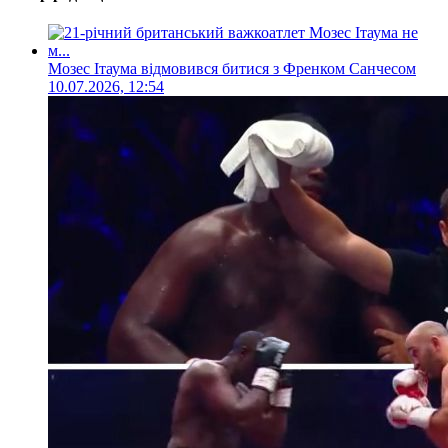
Мозес Ітаума відмовився битися з Френком Санчесом
10.07.2026, 12:54