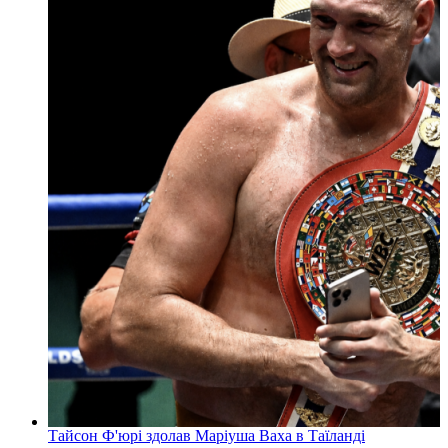
Тайсон Ф'юрі здолав Маріуша Ваха в Таїланді