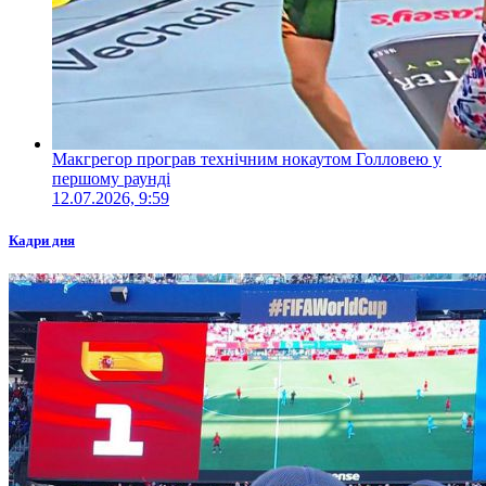
Макгрегор програв технічним нокаутом Голловею у
першому раунді
12.07.2026, 9:59
Кадри дня