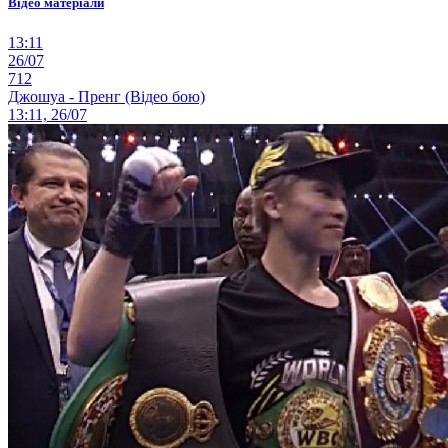
Відео матеріали
13:11
26/07
712
Джошуа - Пренг (Відео бою)
13:11, 26/07