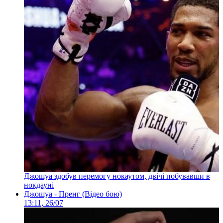
Джошуа здобув перемогу нокаутом, двічі побувавши в
нокдауні
Джошуа - Пренг (Відео бою)
13:11, 26/07