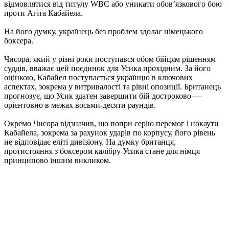
відмовлятися від титулу WBC або уникати обов’язкового бою
проти Агіта Кабайела.
На його думку, українець без проблем здолає німецького
боксера.
Чисора, який у різні роки поступався обом бійцям рішенням
суддів, вважає цей поєдинок для Усика прохідним. За його
оцінкою, Кабайел поступається українцю в ключових
аспектах, зокрема у витривалості та рівні опозиції. Британець
прогнозує, що Усик здатен завершити бій достроково —
орієнтовно в межах восьми-десяти раундів.
Окремо Чисора відзначив, що попри серію перемог і нокаути
Кабайела, зокрема за рахунок ударів по корпусу, його рівень
не відповідає еліті дивізіону. На думку британця,
протистояння з боксером калібру Усика стане для німця
принципово іншим викликом.