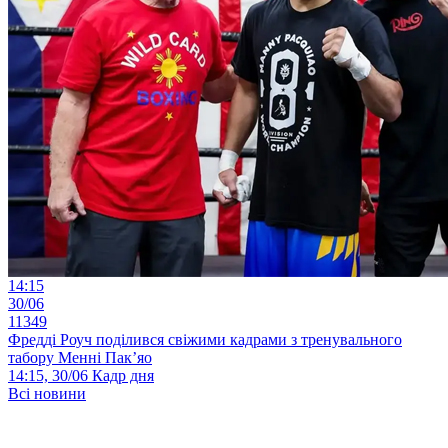
14:15
30/06
11349
Фредді Роуч поділився свіжими кадрами з тренувального
табору Менні Пак’яо
14:15, 30/06
Кадр дня
Всі новини