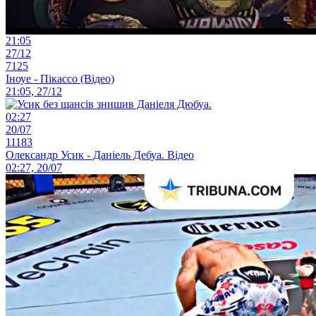
21:05
27/12
7125
Іноуе - Пікассо (Відео)
21:05, 27/12
02:27
20/07
11183
Олександр Усик - Даніель Дебуа. Відео
02:27, 20/07