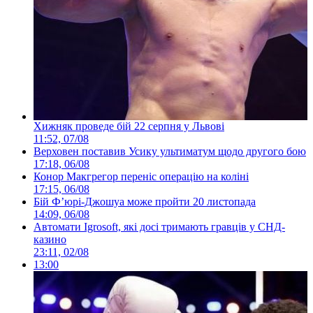
Хижняк проведе бій 22 серпня у Львові
11:52, 07/08
Верховен поставив Усику ультиматум щодо другого бою
17:18, 06/08
Конор Макгрегор переніс операцію на коліні
17:15, 06/08
Бій Ф’юрі-Джошуа може пройти 20 листопада
14:09, 06/08
Автомати Igrosoft, які досі тримають гравців у СНД-
казино
23:11, 02/08
13:00