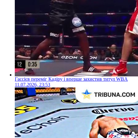
Гассієв переміг Кадіру і вперше захистив титул WBA
11.07.2026, 23:53