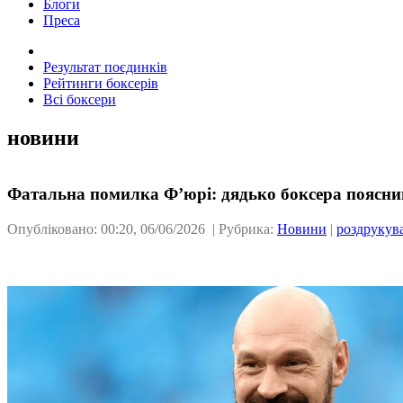
Блоги
Преса
Результат поєдинків
Рейтинги боксерів
Всі боксери
новини
Фатальна помилка Ф’юрі: дядько боксера пояснив
Опубліковано: 00:20, 06/06/2026 | Рубрика:
Новини
|
роздрукув