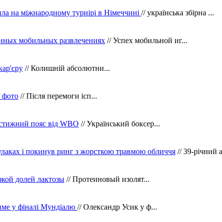
ила на міжнародному турнірі в Німеччині
// українська збірна ...
нных мобильных развлечениях
// Успех мобильной иг...
кар'єру
// Колишній абсолютни...
в фото
// Після перемоги ісп...
рестижний пояс від WBO
// Український боксер...
кулаках і покинув ринг з жорсткою травмою обличчя
// 39-річний 
зкой долей лактозы
// Протеиновый изолят...
тиме у фіналі Мундіалю
// Олександр Усик у ф...