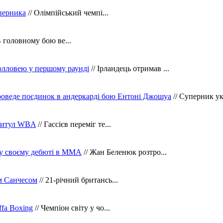
уперника
// Олімпійський чемпі...
В головному бою ве...
олловею у першому раунді
// Ірландець отримав ...
оведе поєдинок в андеркарді бою Ентоні Джошуа
// Суперник укр
 титул WBA
// Гассієв переміг те...
 у своєму дебюті в ММА
// Жан Беленюк розтро...
м Санчесом
// 21-річний британсь...
fa Boxing
// Чемпіон світу у чо...