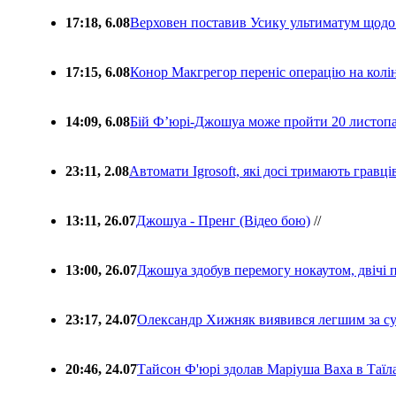
17:18, 6.08
Верховен поставив Усику ультиматум щодо
17:15, 6.08
Конор Макгрегор переніс операцію на колін
14:09, 6.08
Бій Ф’юрі-Джошуа може пройти 20 листоп
23:11, 2.08
Автомати Igrosoft, які досі тримають гравц
13:11, 26.07
Джошуа - Пренг (Відео бою)
//
13:00, 26.07
Джошуа здобув перемогу нокаутом, двічі 
23:17, 24.07
Олександр Хижняк виявився легшим за с
20:46, 24.07
Тайсон Ф'юрі здолав Маріуша Ваха в Таїл