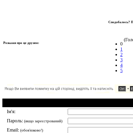
Сподобалось? П
(Голо
Розкажи про це друзям:
0
1
2
3
4
5
Додавання коментаря:
Ім'я:
Пароль:
(якщо зареєстрований)
Email:
(обов'язково!)