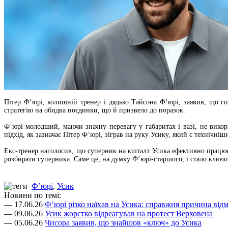
Пітер Ф’юрі, колишній тренер і дядько Тайсона Ф’юрі, заявив, що г
стратегію на обидва поєдинки, що й призвело до поразок.
Ф’юрі-молодший, маючи значну перевагу у габаритах і вазі, не викори
підхід, як зазначає Пітер Ф’юрі, зіграв на руку Усику, який є технічн
Екс-тренер наголосив, що суперник на кшталт Усика ефективно працює 
розбирати суперника. Саме це, на думку Ф’юрі-старшого, і стало ключ
Ф’юрі
,
Усик
Новини по темі:
— 17.06.26
Ф’юрі різко наїхав на Усика: справжня причина відм
— 09.06.26
Усик жорстко відреагував на протест Верховена
— 05.06.26
Чисора заявив, що знайшов «ключ» до Усика