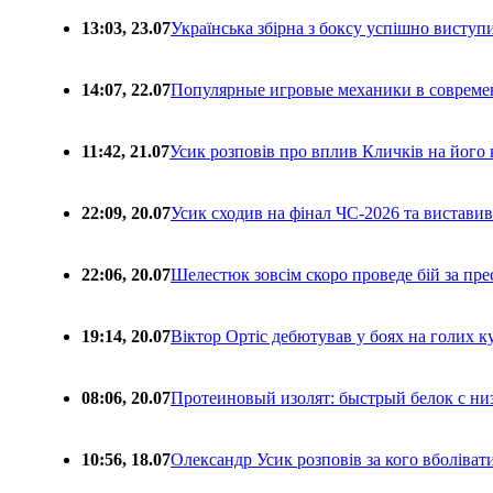
13:03, 23.07
Українська збірна з боксу успішно виступ
14:07, 22.07
Популярные игровые механики в совреме
11:42, 21.07
Усик розповів про вплив Кличків на його 
22:09, 20.07
Усик сходив на фінал ЧС-2026 та вистави
22:06, 20.07
Шелестюк зовсім скоро проведе бій за п
19:14, 20.07
Віктор Ортіс дебютував у боях на голих 
08:06, 20.07
Протеиновый изолят: быстрый белок с ни
10:56, 18.07
Олександр Усик розповів за кого вболіва