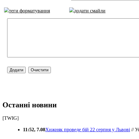
теги форматування
додати смайли
Останні новини
[TWIG]
11:52, 7.08
Хижняк проведе бій 22 серпня у Львові
// У