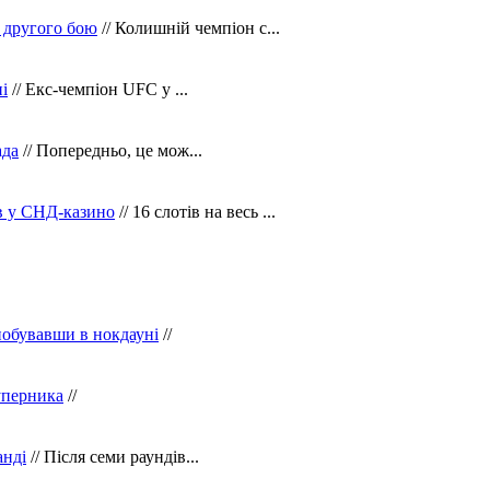
 другого бою
// Колишній чемпіон с...
і
// Екс-чемпіон UFC у ...
ада
// Попередньо, це мож...
ів у СНД-казино
// 16 слотів на весь ...
побувавши в нокдауні
//
уперника
//
анді
// Після семи раундів...