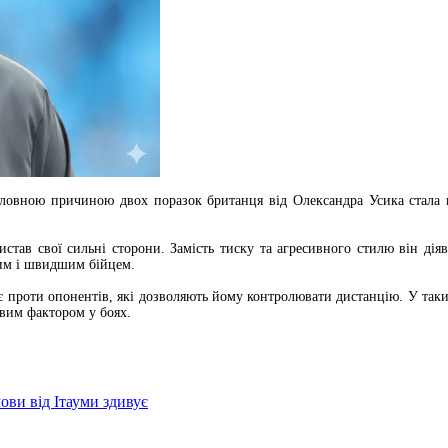
оловною причиною двох поразок британця від Олександра Усика стала 
став свої сильні сторони. Замість тиску та агресивного стилю він діяв
ішим і швидшим бійцем.
проти опонентів, які дозволяють йому контролювати дистанцію. У таких
овим фактором у боях.
ови від Ітауми здивує