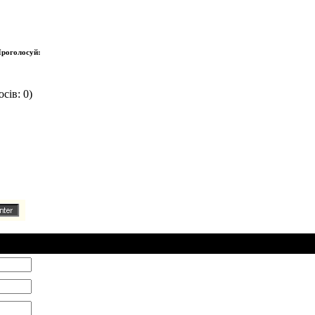
роголосуй:
сів: 0)