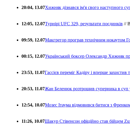
20:04, 13.07
Хижняк дізнався ім'я свого наступного с
12:05, 12.07
Турнірі UFC 329, результати поєдинків
// 
09:59, 12.07
Макгрегор програв технічним нокаутом Г
00:15, 12.07
Український боксер Олександр Хижняк пр
23:53, 11.07
Гассієв переміг Кадіру і вперше захистив
20:53, 11.07
Жан Беленюк розтрощив суперника в суп
12:54, 10.07
Мозес Ітаума відмовився битися з Френко
11:26, 10.07
Шакур Стівенсон офіційно став бійцем Zuf