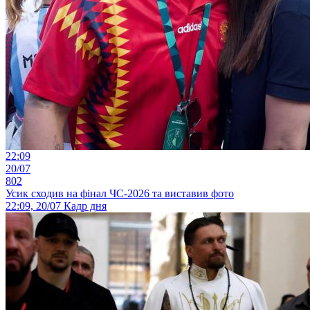
22:09
20/07
802
Усик сходив на фінал ЧС-2026 та виставив фото
22:09, 20/07
Кадр дня