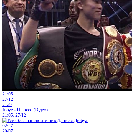
21:05
27/12
7129
Іноуе - Пікассо (Відео)
21:05, 27/12
02:27
20/07