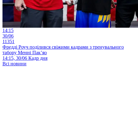
14:15
30/06
11351
Фредді Роуч поділився свіжими кадрами з тренувального
табору Менні Пак’яо
14:15, 30/06
Кадр дня
Всі новини