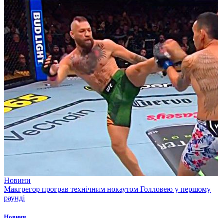
Новини
Макгрегор програв технічним нокаутом Голловею у першому
раунді
Новини