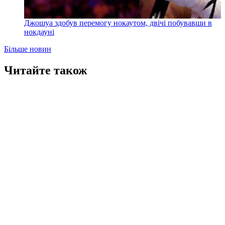
Джошуа здобув перемогу нокаутом, двічі побувавши в
нокдауні
Більше новин
Читайте також