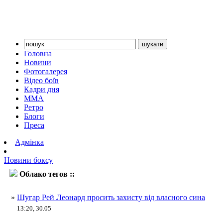
Головна
Новини
Фотогалерея
Відео боїв
Кадри дня
ММА
Ретро
Блоги
Преса
Адмінка
Новини боксу
Облако тегов ::
Леонард
»
Шугар Рей Леонард просить захисту від власного сина
13:20, 30.05