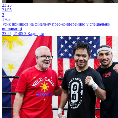
23:25
21/05
3
1703
Усик прийшов на фінальну прес-конференцію у спеціальній
вишиванці
23:25, 21/05
3
Кадр дня