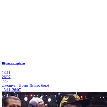
Відео матеріали
13:11
26/07
725
Джошуа - Пренг (Відео бою)
13:11, 26/07