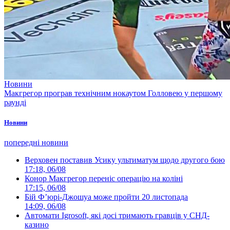
Новини
Макгрегор програв технічним нокаутом Голловею у першому
раунді
Новини
попередні новини
Верховен поставив Усику ультиматум щодо другого бою
17:18, 06/08
Конор Макгрегор переніс операцію на коліні
17:15, 06/08
Бій Ф’юрі-Джошуа може пройти 20 листопада
14:09, 06/08
Автомати Igrosoft, які досі тримають гравців у СНД-
казино