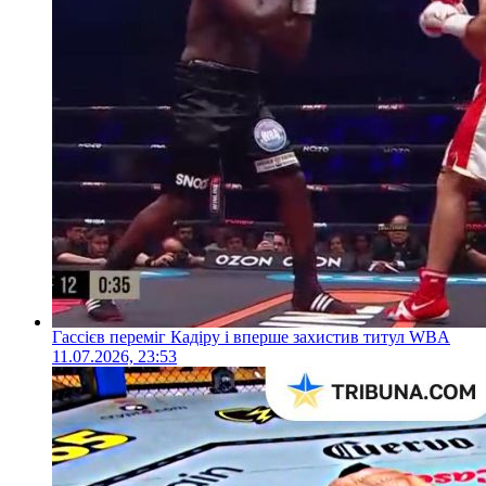
Гассієв переміг Кадіру і вперше захистив титул WBA
11.07.2026, 23:53