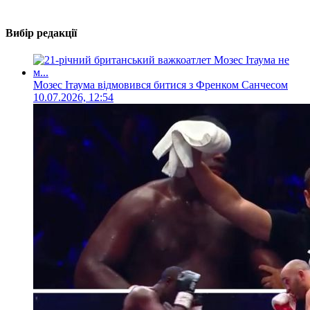
Вибір редакції
Мозес Ітаума відмовився битися з Френком Санчесом
10.07.2026, 12:54