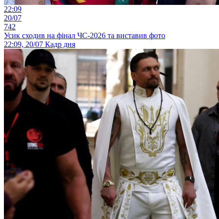
22:09
20/07
742
Усик сходив на фінал ЧС-2026 та виставив фото
22:09, 20/07
Кадр дня