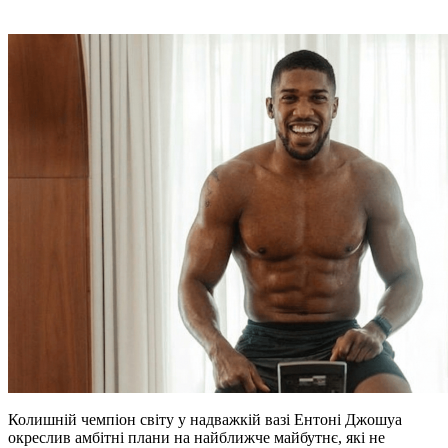
Колишній чемпіон світу у надважкій вазі Ентоні Джошуа
окреслив амбітні плани на найближче майбутнє, які не