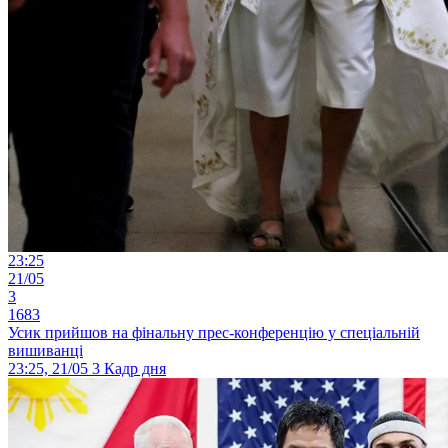
23:25
21/05
3
1683
Усик прийшов на фінальну прес-конференцію у спеціальній
вишиванці
23:25, 21/05
3
Кадр дня