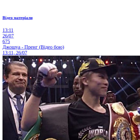
Відео матеріали
13:11
26/07
675
Джошуа - Пренг (Відео бою)
13:11, 26/07