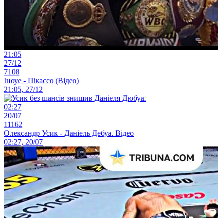
21:05
27/12
7108
Іноуе - Пікассо (Відео)
21:05, 27/12
02:27
20/07
11162
Олександр Усик - Даніель Дебуа. Відео
02:27, 20/07