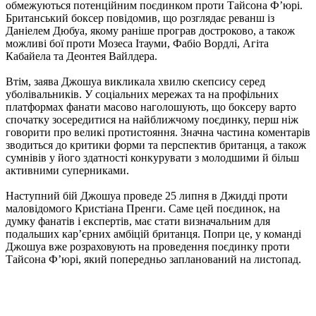
обмежуються потенційним поєдинком проти Тайсона Ф’юрі.
Британський боксер повідомив, що розглядає реванш із
Даніелем Дюбуа, якому раніше програв достроково, а також
можливі бої проти Мозеса Ітауми, Фабіо Вордлі, Агіта
Кабайела та Деонтея Вайлдера.
Втім, заява Джошуа викликала хвилю скепсису серед
уболівальників. У соціальних мережах та на профільних
платформах фанати масово наголошують, що боксеру варто
спочатку зосередитися на найближчому поєдинку, перш ніж
говорити про великі протистояння. Значна частина коментарів
зводиться до критики форми та перспектив британця, а також
сумнівів у його здатності конкурувати з молодшими й більш
активними суперниками.
Наступний бій Джошуа проведе 25 липня в Джидді проти
маловідомого Кристіана Пренги. Саме цей поєдинок, на
думку фанатів і експертів, має стати визначальним для
подальших кар’єрних амбіцій британця. Попри це, у команді
Джошуа вже розраховують на проведення поєдинку проти
Тайсона Ф’юрі, який попередньо запланований на листопад.