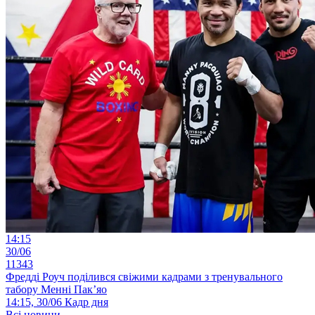
14:15
30/06
11343
Фредді Роуч поділився свіжими кадрами з тренувального
табору Менні Пак’яо
14:15, 30/06
Кадр дня
Всі новини