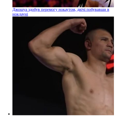
Джошуа здобув перемогу нокаутом, двічі побувавши в
нокдауні