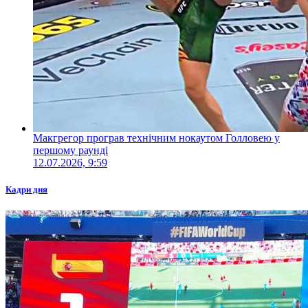
Макгрегор програв технічним нокаутом Голловею у
першому раунді
12.07.2026, 9:59
Кадри дня