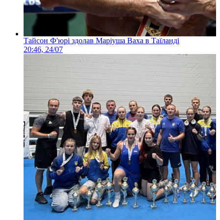
Тайсон Ф'юрі здолав Маріуша Ваха в Таїланді
20:46, 24/07