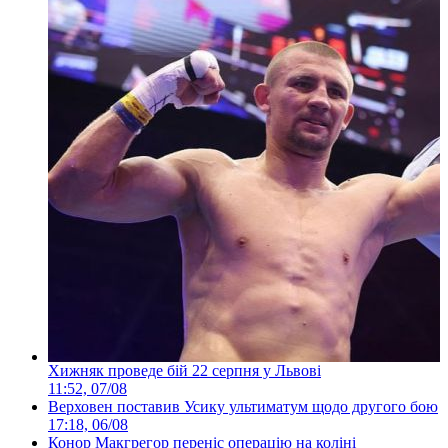
Хижняк проведе бій 22 серпня у Львові
11:52, 07/08
Верховен поставив Усику ультиматум щодо другого бою
17:18, 06/08
Конор Макгрегор переніс операцію на коліні