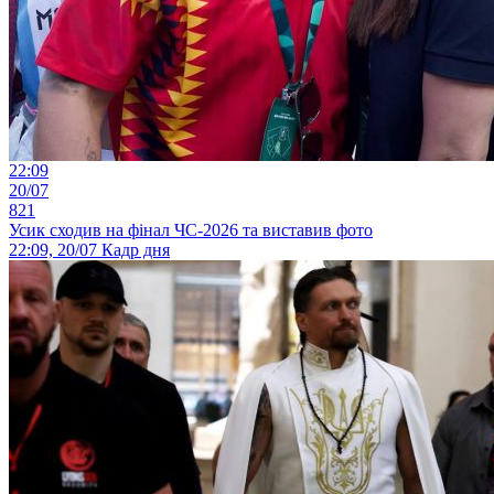
22:09
20/07
821
Усик сходив на фінал ЧС-2026 та виставив фото
22:09, 20/07
Кадр дня