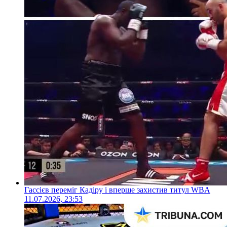
Гассієв переміг Кадіру і вперше захистив титул WBA
11.07.2026, 23:53