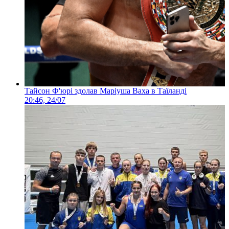
Тайсон Ф'юрі здолав Маріуша Ваха в Таїланді
20:46, 24/07