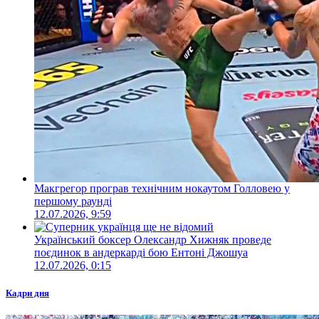
Макгрегор програв технічним нокаутом Голловею у
першому раунді
12.07.2026, 9:59
Український боксер Олександр Хижняк проведе
поєдинок в андеркарді бою Ентоні Джошуа
12.07.2026, 0:15
Кадри дня