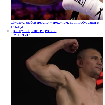
Джошуа здобув перемогу нокаутом, двічі побувавши в
нокдауні
Джошуа - Пренг (Відео бою)
13:11, 26/07