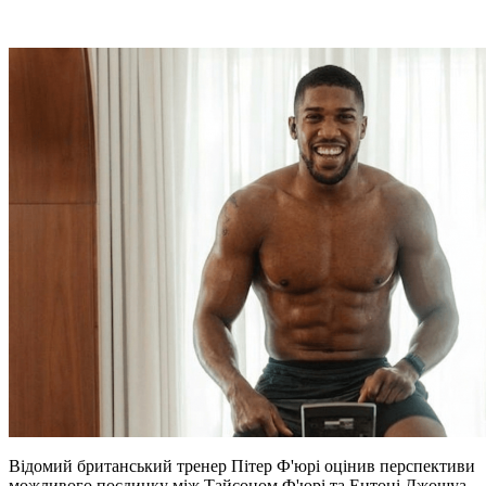
Відомий британський тренер Пітер Ф'юрі оцінив перспективи
можливого поєдинку між Тайсоном Ф'юрі та Ентоні Джошуа,