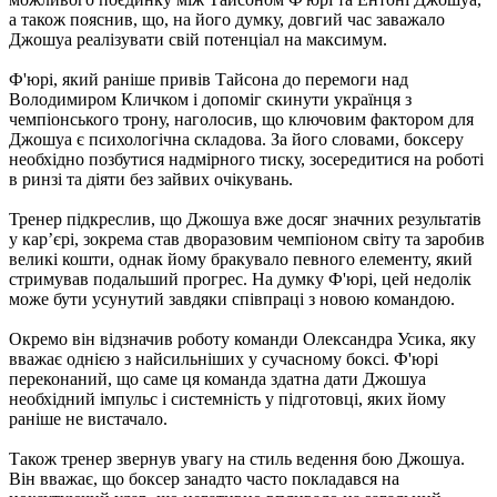
а також пояснив, що, на його думку, довгий час заважало
Джошуа реалізувати свій потенціал на максимум.
Ф'юрі, який раніше привів Тайсона до перемоги над
Володимиром Кличком і допоміг скинути українця з
чемпіонського трону, наголосив, що ключовим фактором для
Джошуа є психологічна складова. За його словами, боксеру
необхідно позбутися надмірного тиску, зосередитися на роботі
в ринзі та діяти без зайвих очікувань.
Тренер підкреслив, що Джошуа вже досяг значних результатів
у кар’єрі, зокрема став дворазовим чемпіоном світу та заробив
великі кошти, однак йому бракувало певного елементу, який
стримував подальший прогрес. На думку Ф'юрі, цей недолік
може бути усунутий завдяки співпраці з новою командою.
Окремо він відзначив роботу команди Олександра Усика, яку
вважає однією з найсильніших у сучасному боксі. Ф'юрі
переконаний, що саме ця команда здатна дати Джошуа
необхідний імпульс і системність у підготовці, яких йому
раніше не вистачало.
Також тренер звернув увагу на стиль ведення бою Джошуа.
Він вважає, що боксер занадто часто покладався на