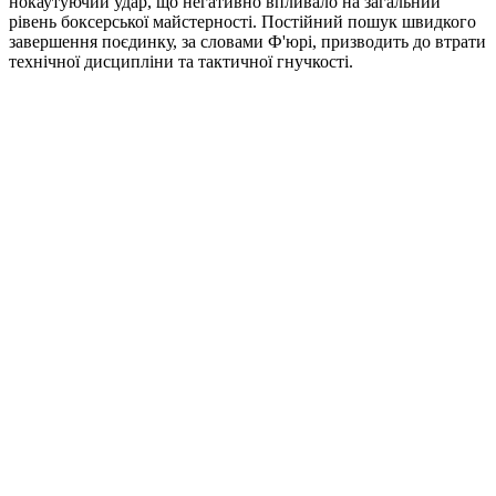
нокаутуючий удар, що негативно впливало на загальний
рівень боксерської майстерності. Постійний пошук швидкого
завершення поєдинку, за словами Ф'юрі, призводить до втрати
технічної дисципліни та тактичної гнучкості.