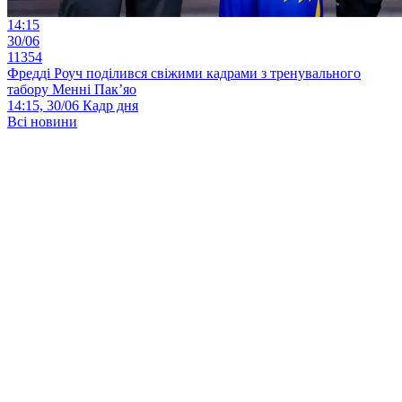
14:15
30/06
11354
Фредді Роуч поділився свіжими кадрами з тренувального
табору Менні Пак’яо
14:15, 30/06
Кадр дня
Всі новини