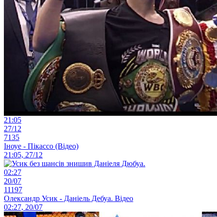
21:05
27/12
7135
Іноуе - Пікассо (Відео)
21:05, 27/12
02:27
20/07
11197
Олександр Усик - Даніель Дебуа. Відео
02:27, 20/07