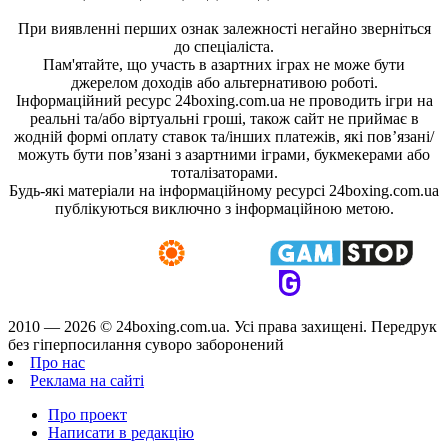
При виявленні перших ознак залежності негайно зверніться
до спеціаліста.
Пам'ятайте, що участь в азартних іграх не може бути
джерелом доходів або альтернативою роботі.
Інформаційний ресурс 24boxing.com.ua не проводить ігри на
реальні та/або віртуальні гроші, також сайт не приймає в
жодній формі оплату ставок та/інших платежів, які пов’язані/
можуть бути пов’язані з азартними іграми, букмекерами або
тоталізаторами.
Будь-які матеріали на інформаційному ресурсі 24boxing.com.ua
публікуються виключно з інформаційною метою.
2010 — 2026 ©
24boxing.com.ua.
Усi права захищенi. Передрук
без гіперпосилання суворо заборонений
Про нас
Реклама на сайті
Про проект
Написати в редакцію