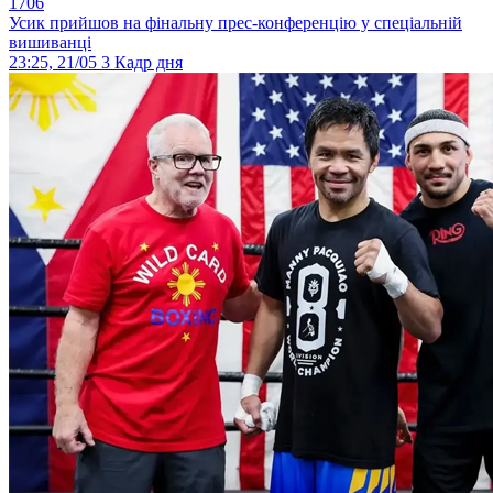
1706
Усик прийшов на фінальну прес-конференцію у спеціальній
вишиванці
23:25, 21/05
3
Кадр дня