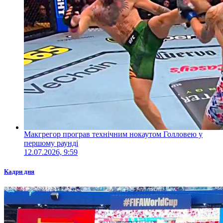
Макгрегор програв технічним нокаутом Голловею у
першому раунді
12.07.2026, 9:59
Кадри дня