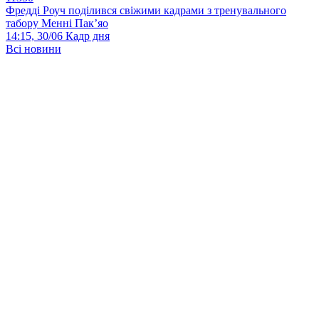
Фредді Роуч поділився свіжими кадрами з тренувального
табору Менні Пак’яо
14:15, 30/06
Кадр дня
Всі новини