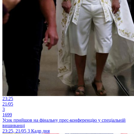
23:25
21/05
3
1699
Усик прийшов на фінальну прес-конференцію у спеціальній
вишиванці
23:25, 21/05
3
Кадр дня