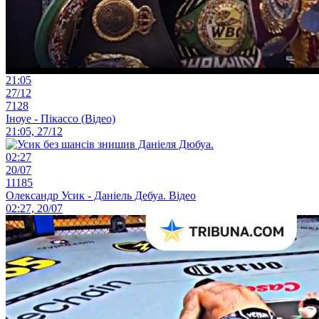
21:05
27/12
7128
Іноуе - Пікассо (Відео)
21:05, 27/12
02:27
20/07
11185
Олександр Усик - Даніель Дебуа. Відео
02:27, 20/07