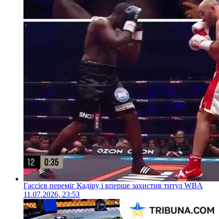
Гассієв переміг Кадіру і вперше захистив титул WBA
11.07.2026, 23:53