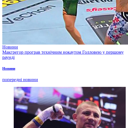
Новини
Макгрегор програв технічним нокаутом Голловею у першому
раунді
Новини
попередні новини