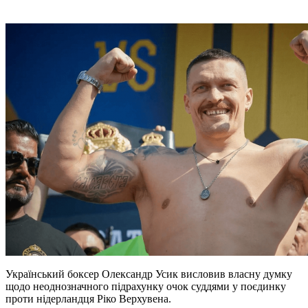
Український боксер Олександр Усик висловив власну думку
щодо неоднозначного підрахунку очок суддями у поєдинку
проти нідерландця Ріко Верхувена.