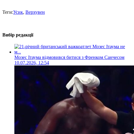
Теги:
Усик
,
Верхувен
Вибір редакції
Мозес Ітаума відмовився битися з Френком Санчесом
10.07.2026, 12:54