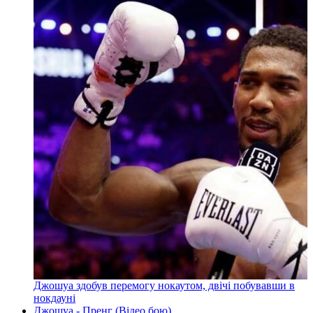
Джошуа здобув перемогу нокаутом, двічі побувавши в
нокдауні
Джошуа - Пренг (Відео бою)