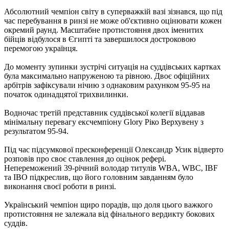
Абсолютний чемпіон світу в суперважкій вазі зізнався, що під
час перебування в ринзі не може об'єктивно оцінювати кожен
окремий раунд. Масштабне протистояння двох іменитих
бійців відбулося в Єгипті та завершилося достроковою
перемогою українця.
До моменту зупинки зустрічі ситуація на суддівських картках
була максимально напруженою та рівною. Двоє офіційних
арбітрів зафіксували нічию з однаковим рахунком 95-95 на
початок одинадцятої трихвилинки.
Водночас третій представник суддівської колегії віддавав
мінімальну перевагу ексчемпіону Glory Ріко Верхувену з
результатом 95-94.
Під час підсумкової пресконференції Олександр Усик відверто
розповів про своє ставлення до оцінок рефері.
Непереможений 39-річний володар титулів WBA, WBC, IBF
та IBO підкреслив, що його головним завданням було
виконання своєї роботи в ринзі.
Український чемпіон щиро порадів, що доля цього важкого
протистояння не залежала від фінального вердикту бокових
суддів.