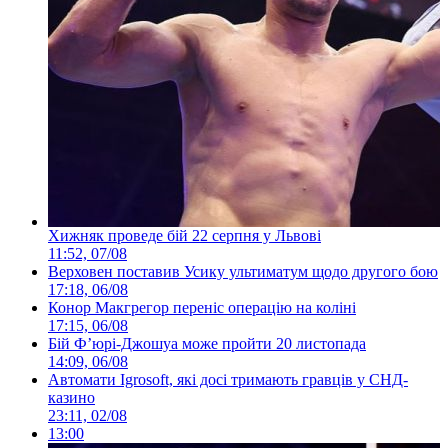
Хижняк проведе бій 22 серпня у Львові
11:52, 07/08
Верховен поставив Усику ультиматум щодо другого бою
17:18, 06/08
Конор Макгрегор переніс операцію на коліні
17:15, 06/08
Бій Ф’юрі-Джошуа може пройти 20 листопада
14:09, 06/08
Автомати Igrosoft, які досі тримають гравців у СНД-
казино
23:11, 02/08
13:00