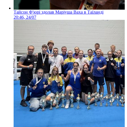
Тайсон Ф'юрі здолав Маріуша Ваха в Таїланді
20:46, 24/07