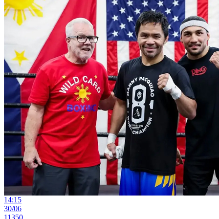
14:15
30/06
11350