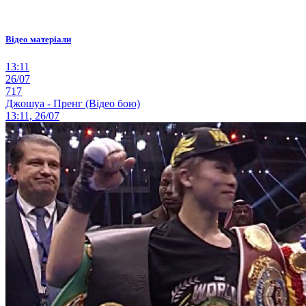
Відео матеріали
13:11
26/07
717
Джошуа - Пренг (Відео бою)
13:11, 26/07