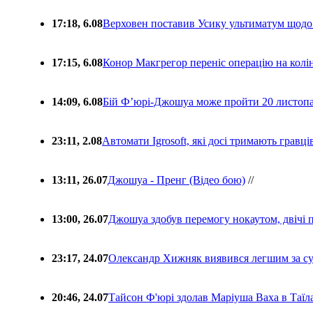
17:18, 6.08
Верховен поставив Усику ультиматум щодо
17:15, 6.08
Конор Макгрегор переніс операцію на колін
14:09, 6.08
Бій Ф’юрі-Джошуа може пройти 20 листоп
23:11, 2.08
Автомати Igrosoft, які досі тримають гравц
13:11, 26.07
Джошуа - Пренг (Відео бою)
//
13:00, 26.07
Джошуа здобув перемогу нокаутом, двічі 
23:17, 24.07
Олександр Хижняк виявився легшим за с
20:46, 24.07
Тайсон Ф'юрі здолав Маріуша Ваха в Таїл