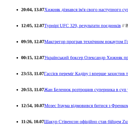
20:04, 13.07
Хижняк дізнався ім'я свого наступного с
12:05, 12.07
Турнірі UFC 329, результати поєдинків
// 
09:59, 12.07
Макгрегор програв технічним нокаутом Г
00:15, 12.07
Український боксер Олександр Хижняк пр
23:53, 11.07
Гассієв переміг Кадіру і вперше захистив
20:53, 11.07
Жан Беленюк розтрощив суперника в суп
12:54, 10.07
Мозес Ітаума відмовився битися з Френко
11:26, 10.07
Шакур Стівенсон офіційно став бійцем Zuf