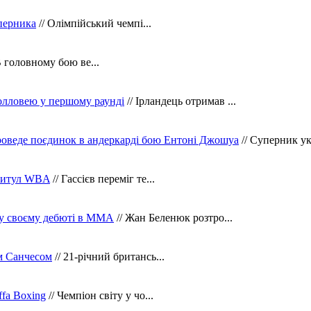
уперника
// Олімпійський чемпі...
В головному бою ве...
олловею у першому раунді
// Ірландець отримав ...
оведе поєдинок в андеркарді бою Ентоні Джошуа
// Суперник укр
 титул WBA
// Гассієв переміг те...
 у своєму дебюті в ММА
// Жан Беленюк розтро...
м Санчесом
// 21-річний британсь...
fa Boxing
// Чемпіон світу у чо...