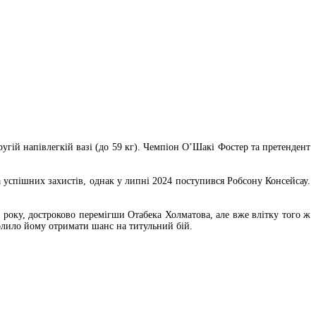
гій напівлегкій вазі (до 59 кг). Чемпіон О’Шакі Фостер та претендент
а успішних захистів, однак у липні 2024 поступився Робсону Консейсау.
4 року, достроково перемігши Отабека Холматова, але вже влітку того ж
волило йому отримати шанс на титульний бій.