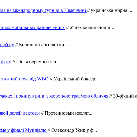
ила на міжнародному турнірі в Німеччині
// українська збірна ...
нных мобильных развлечениях
// Успех мобильной иг...
кар'єру
// Колишній абсолютни...
в фото
// Після перемоги ісп...
рестижний пояс від WBO
// Український боксер...
кулаках і покинув ринг з жорсткою травмою обличчя
// 39-річний 
зкой долей лактозы
// Протеиновый изолят...
тиме у фіналі Мундіалю
// Олександр Усик у ф...