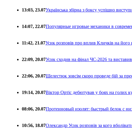
13:03, 23.07
Українська збірна з боксу успішно виступ
14:07, 22.07
Популярные игровые механики в совреме
11:42, 21.07
Усик розповів про вплив Кличків на його 
22:09, 20.07
Усик сходив на фінал ЧС-2026 та вистави
22:06, 20.07
Шелестюк зовсім скоро проведе бій за п
19:14, 20.07
Віктор Ортіс дебютував у боях на голих 
08:06, 20.07
Протеиновый изолят: быстрый белок с ни
10:56, 18.07
Олександр Усик розповів за кого вболіва