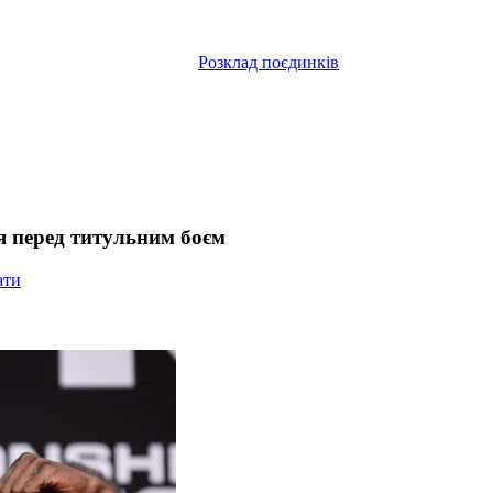
Розклад поєдинків
я перед титульним боєм
ати