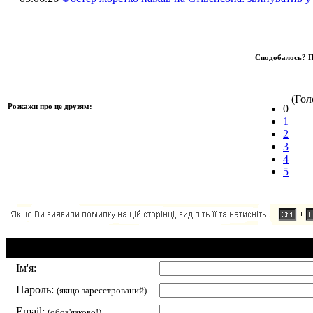
Сподобалось? П
(Голо
Розкажи про це друзям:
0
1
2
3
4
5
Додавання коментаря:
Ім'я:
Пароль:
(якщо зареєстрований)
Email:
(обов'язково!)