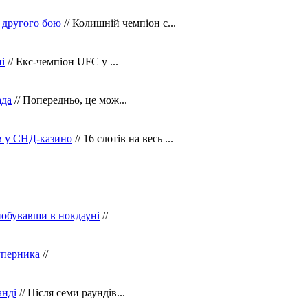
 другого бою
// Колишній чемпіон с...
і
// Екс-чемпіон UFC у ...
ада
// Попередньо, це мож...
ів у СНД-казино
// 16 слотів на весь ...
побувавши в нокдауні
//
уперника
//
анді
// Після семи раундів...