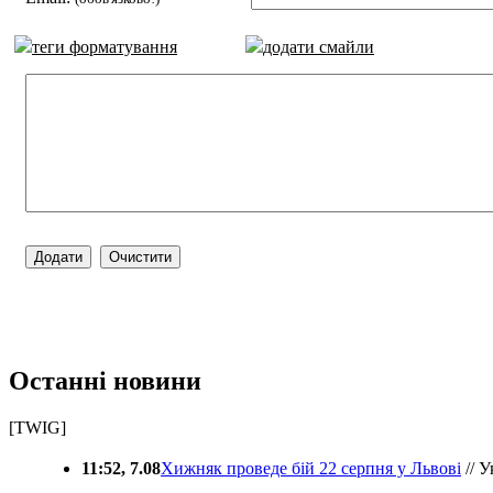
теги форматування
додати смайли
Останні новини
[TWIG]
11:52, 7.08
Хижняк проведе бій 22 серпня у Львові
// У