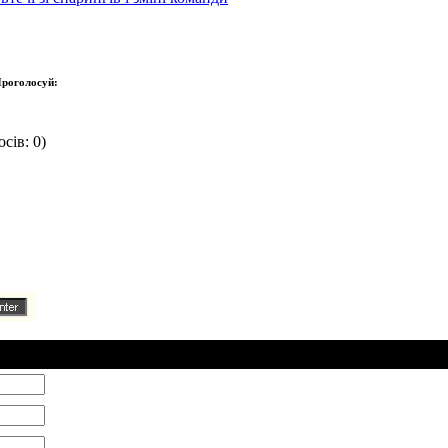
роголосуй:
сів: 0)