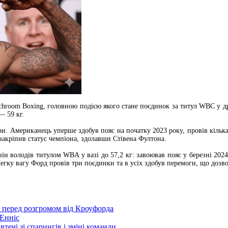
chroom Boxing, головною подією якого стане поєдинок за титул WBC у дру
— 59 кг.
ри. Американець уперше здобув пояс на початку 2023 року, провів кільк
 закріпив статус чемпіона, здолавши Стівена Фултона.
він володів титулом WBA у вазі до 57,2 кг: завоював пояс у березні 202
легку вагу Форд провів три поєдинки та в усіх здобув перемоги, що доз
р перед розгромом від Кроуфорда
Енніс
течі зі спарингів і зміні команди