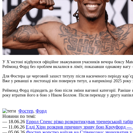
У Х’юстоні відбулося офіційне зважування учасників вечора боксу Mat
Реймонд Форд без проблем вклалися в ліміт, показавши однакову вагу 
Для Фостера це черговий захист титулу після насиченого періоду кар’є
Вже у реванші в листопаді він повернув титул, а наприкінці 2025 року
Реймонд Форд підходить до бою після зміни вагової категорії. Раніше 
року втратив його в бою з Ніком Боллом. Після переходу у другу напів
Фостер
,
Форд
Новини по темі:
— 18.06.26
Еррол Спенс різко розкритикував тренерський табі
— 11.06.26
Едді Хірн розкрив причину зриву бою Кроуфорд — 
— 05.06.26
Фостер жорстко наїхав на Стівенсона: звинуватив у в