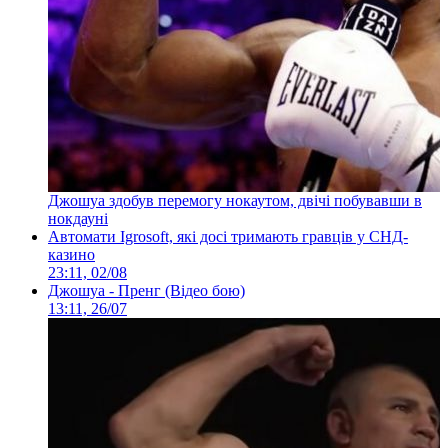
Джошуа здобув перемогу нокаутом, двічі побувавши в
нокдауні
Автомати Igrosoft, які досі тримають гравців у СНД-
казино
23:11, 02/08
Джошуа - Пренг (Відео бою)
13:11, 26/07