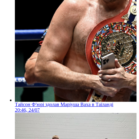
Тайсон Ф'юрі здолав Маріуша Ваха в Таїланді
20:46, 24/07