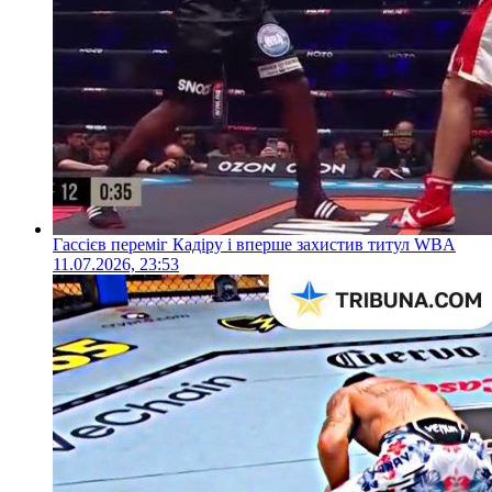
Гассієв переміг Кадіру і вперше захистив титул WBA
11.07.2026, 23:53