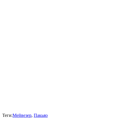
Теги:
Мейвезер
,
Пакьяо