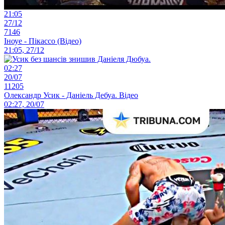
21:05
27/12
7146
Іноуе - Пікассо (Відео)
21:05, 27/12
02:27
20/07
11205
Олександр Усик - Даніель Дебуа. Відео
02:27, 20/07