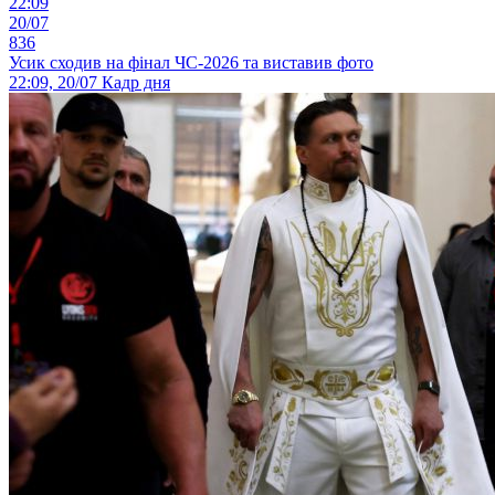
22:09
20/07
836
Усик сходив на фінал ЧС-2026 та виставив фото
22:09, 20/07
Кадр дня