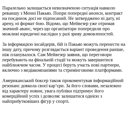
Паралельно залишається невизначеною ситуація навколо
реваншу з Менні Пакьяо. Попри попередні анонси, контракт
на поєдинок досі не підписаний. Не затверджено ні дату, ні
арену, ні формат бою. Відомо, що Мейвезер уже отримав
значний аванс, через що організатори попередили про
можливі юридичні наслідки у разі зриву домовленостей.
За інформацією інсайдерів, бій із Пакьяо можуть перенести на
іншу дату, причому розглядається варіант проведення раніше,
ніж планувалося. Сам Мейвезер заявив, що переговори
перебувають на фінальній стадії та можуть завершитися
найближчим часом. У процесі беруть участь нові партнери,
включно з медіакомпаніями та стримінговими платформами.
Американський боксер також прокоментував інформаційний
резонанс довкола своєї кар’єри. За його словами, незалежно
від характеру новин, увага публіки підтримує його
комерційний успіх і дозволяє залишатися однією з
найприбутковіших фігур у спорті.