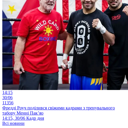
14:15
30/06
11356
Фредді Роуч поділився свіжими кадрами з тренувального
табору Менні Пак’яо
14:15, 30/06
Кадр дня
Всі новини