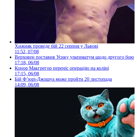
Хижняк проведе бій 22 серпня у Львові
11:52, 07/08
Верховен поставив Усику ультиматум щодо другого бою
17:18, 06/08
Конор Макгрегор переніс операцію на коліні
17:15, 06/08
Бій Ф’юрі-Джошуа може пройти 20 листопада
14:09, 06/08