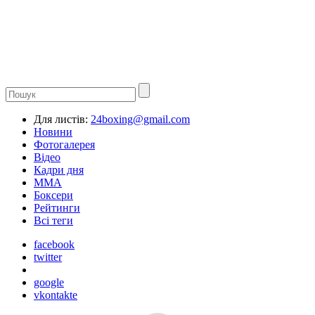
Для листів:
24boxing@gmail.com
Новини
Фотогалерея
Відео
Кадри дня
ММА
Боксери
Рейтинги
Всі теги
facebook
twitter
google
vkontakte