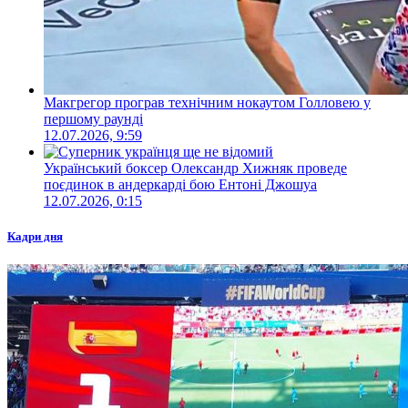
Макгрегор програв технічним нокаутом Голловею у
першому раунді
12.07.2026, 9:59
Український боксер Олександр Хижняк проведе
поєдинок в андеркарді бою Ентоні Джошуа
12.07.2026, 0:15
Кадри дня