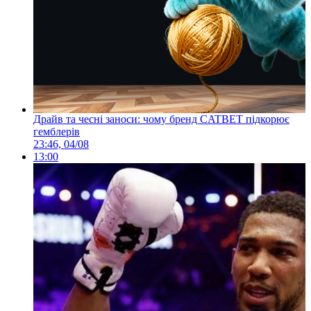
Драйв та чесні заноси: чому бренд CATBET підкорює
гемблерів
23:46, 04/08
13:00