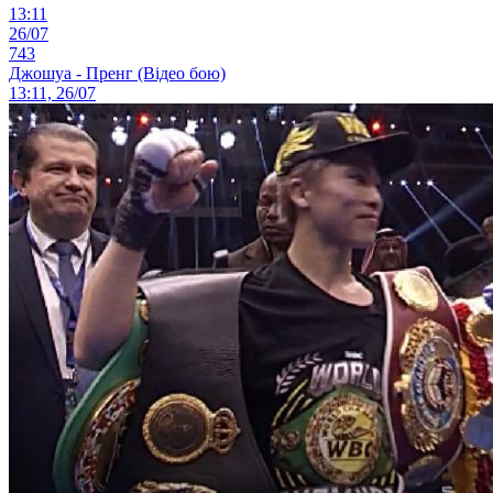
13:11
26/07
743
Джошуа - Пренг (Відео бою)
13:11, 26/07