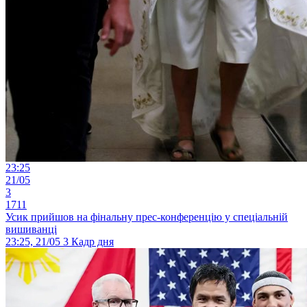
23:25
21/05
3
1711
Усик прийшов на фінальну прес-конференцію у спеціальній
вишиванці
23:25, 21/05
3
Кадр дня