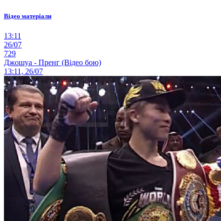
Відео матеріали
13:11
26/07
729
Джошуа - Пренг (Відео бою)
13:11, 26/07