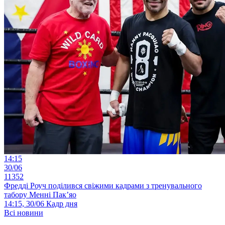
14:15
30/06
11352
Фредді Роуч поділився свіжими кадрами з тренувального
табору Менні Пак’яо
14:15, 30/06
Кадр дня
Всі новини