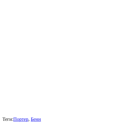
Теги:
Портер
,
Бенн