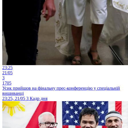
23:25
21/05
3
1705
Усик прийшов на фінальну прес-конференцію у спеціальній
вишиванці
23:25, 21/05
3
Кадр дня