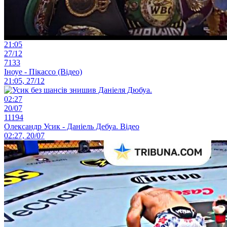
21:05
27/12
7133
Іноуе - Пікассо (Відео)
21:05, 27/12
02:27
20/07
11194
Олександр Усик - Даніель Дебуа. Відео
02:27, 20/07