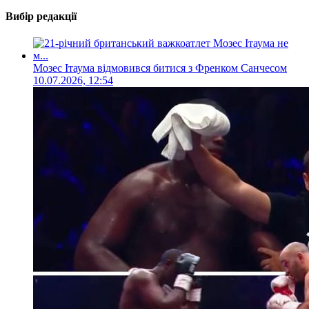
Вибір редакції
Мозес Ітаума відмовився битися з Френком Санчесом
10.07.2026, 12:54