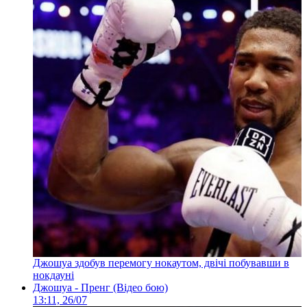
Джошуа здобув перемогу нокаутом, двічі побувавши в
нокдауні
Джошуа - Пренг (Відео бою)
13:11, 26/07