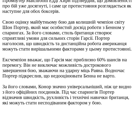
Промоутер Matchroom Едді Хирн підтвердив, що домовленості
про бій уже досягнуті, і саме це протистояння розглядається як
наступне для обох боксерів.
Свою оцінку майбутньому бою дав колишній чемпіон світу
Шон Портер, який має особистий досвід роботи з Бенном у
спарингах. За його словами, стиль британця створює
сприятливі умови для сильних сторін Гарсії. Портер
наголосив, що швидкість та дистанційна робота американця
можуть стати вирішальними факторами у цьому протистоянні.
Ексчемпіон вважає, що Гарсія має приблизно 60% шансів на
перемогу. Він не виключає можливість дострокового
завершення бою, зважаючи на ударну міць Раяна. Водночас
Портер підкреслив, що недооцінювати Бенна не варто.
За його словами, Конор значно універсальніший, ніж це видно
з його офіційних поєдинків. Під час спарингів Портер
відзначив швидкість, рухливість і технічні навички британця,
які можуть стати несподіваним фактором у бою.