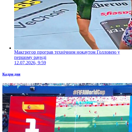
Макгрегор програв технічним нокаутом Голловею у
першому раунді
12.07.2026, 9:59
Кадри дня