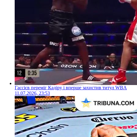
Гассієв переміг Кадіру і вперше захистив титул WBA
11.07.2026, 23:53