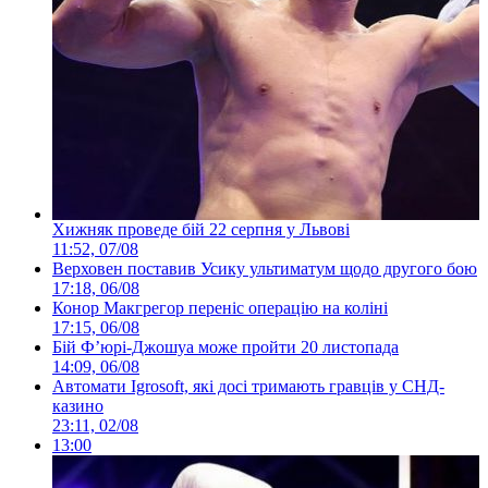
Хижняк проведе бій 22 серпня у Львові
11:52, 07/08
Верховен поставив Усику ультиматум щодо другого бою
17:18, 06/08
Конор Макгрегор переніс операцію на коліні
17:15, 06/08
Бій Ф’юрі-Джошуа може пройти 20 листопада
14:09, 06/08
Автомати Igrosoft, які досі тримають гравців у СНД-
казино
23:11, 02/08
13:00