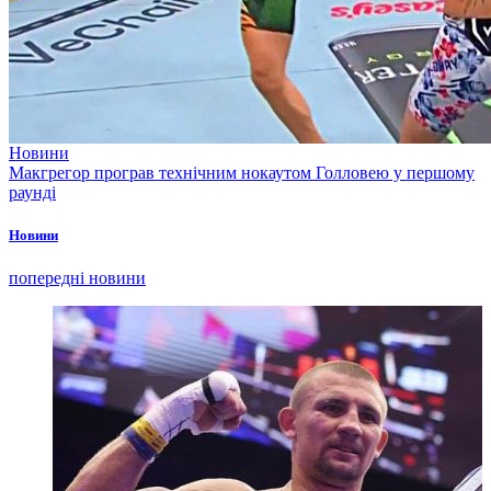
Новини
Макгрегор програв технічним нокаутом Голловею у першому
раунді
Новини
попередні новини