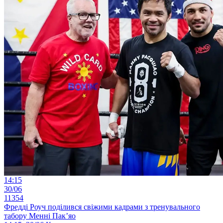
14:15
30/06
11354
Фредді Роуч поділився свіжими кадрами з тренувального
табору Менні Пак’яо