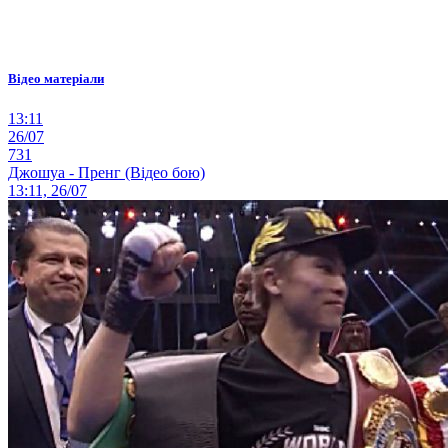
Відео матеріали
13:11
26/07
731
Джошуа - Пренг (Відео бою)
13:11, 26/07