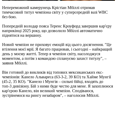
Непереможний камерунець Крістіан Мбіллі отримав
тимчасовий титул чемпіона світу у суперсередній вазі WBC
без бою.
Попередній володар пояса Теренс Кроуфорд завершив кар'єру
наприкінці 2025 року, що дозволило Мбіллі автоматично
піднятися на вершину.
Новий чемпіон не приховує емоцій від цього досягнення. "Це
втілення моєї мрії. Я багато працював, і сьогодні – найкращий
день у моєму житті. Тепер я чемпіон світу, насолоджуся
моментом, а потім з командою сплануємо захист титулу", –
заявив Мбіллі.
Він готовий до викликів від топових мексиканських екс-
чемпіонів: Канело Альвареса (63-3-2, 39 КО) та Хайме Мунгії
(45-2, 35 КО). "Канело і Мунгія – сильні бійці, входять до
топ-3 дивізіону. Бій з ними буде честю для мене. Я захоплююся
кар'єрою Канело, він великий чемпіон. Сподіваюся,
зустрінемося на рингу незабаром", – наголосив Мбіллі.