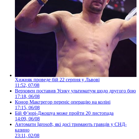
Хижняк проведе бій 22 серпня у Львові
11:52, 07/08
Верховен поставив Усику ультиматум щодо другого бою
17:18, 06/08
Конор Макгрегор переніс операцію на коліні
17:15, 06/08
Бій Ф’юрі-Джошуа може пройти 20 листопада
14:09, 06/08
Автомати Igrosoft, які досі тримають гравців у СНД-
казино
23:11, 02/08