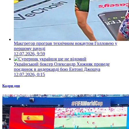
Макгрегор програв технічним нокаутом Голловею у
першому раунді
12.07.2026, 9:59
Український боксер Олександр Хижняк проведе
поєдинок в андеркарді бою Ентоні Джошуа
12.07.2026, 0:15
Кадри дня