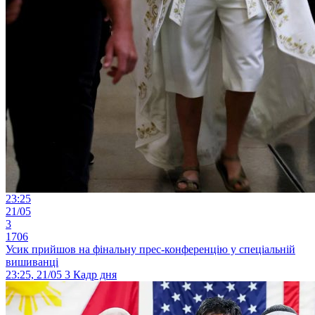
23:25
21/05
3
1706
Усик прийшов на фінальну прес-конференцію у спеціальній
вишиванці
23:25, 21/05
3
Кадр дня