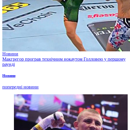
Новини
Макгрегор програв технічним нокаутом Голловею у першому
раунді
Новини
попередні новини