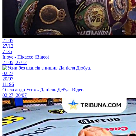
21:05
27/12
7135
Іноуе - Пікассо (Відео)
21:05, 27/12
02:27
20/07
11196
Олександр Усик - Даніель Дебуа. Відео
02:27, 20/07