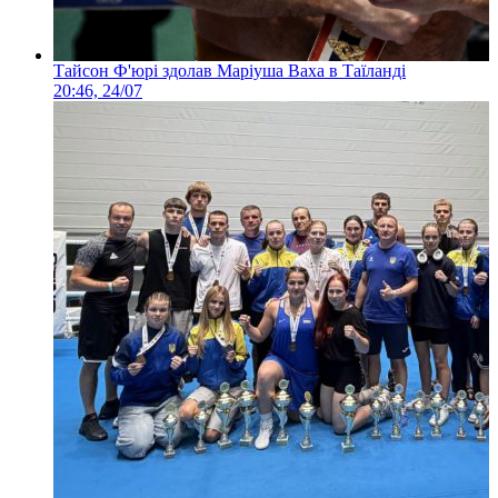
Тайсон Ф'юрі здолав Маріуша Ваха в Таїланді
20:46, 24/07