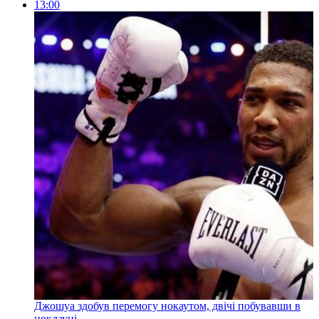
13:00
Джошуа здобув перемогу нокаутом, двічі побувавши в
нокдауні