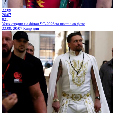
22:09
20/07
821
Усик сходив на фінал ЧС-2026 та виставив фото
22:09, 20/07
Кадр дня