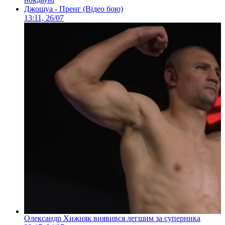
Джошуа - Пренг (Відео бою)
13:11, 26/07
Олександр Хижняк виявився легшим за суперника