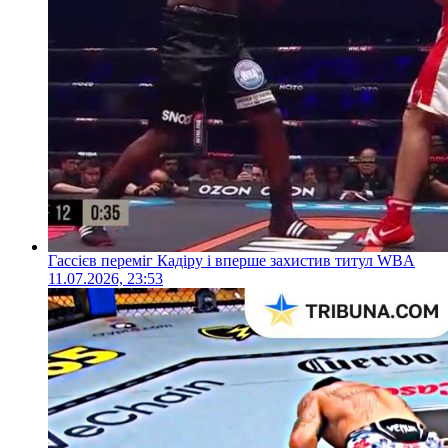
Гассієв переміг Кадіру і вперше захистив титул WBA
11.07.2026, 23:53