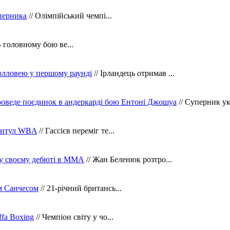
уперника
// Олімпійський чемпі...
В головному бою ве...
олловею у першому раунді
// Ірландець отримав ...
оведе поєдинок в андеркарді бою Ентоні Джошуа
// Суперник укр
 титул WBA
// Гассієв переміг те...
 у своєму дебюті в ММА
// Жан Беленюк розтро...
м Санчесом
// 21-річний британсь...
fa Boxing
// Чемпіон світу у чо...