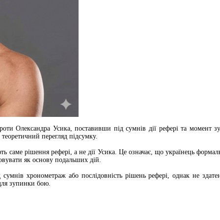
роти Олександра Усика, поставивши під сумнів дії рефері та момент з
 теоретичний перегляд підсумку.
 саме рішення рефері, а не дії Усика. Це означає, що українець формаль
овувати як основу подальших дій.
 сумнів хронометраж або послідовність рішень рефері, однак не здате
для зупинки бою.