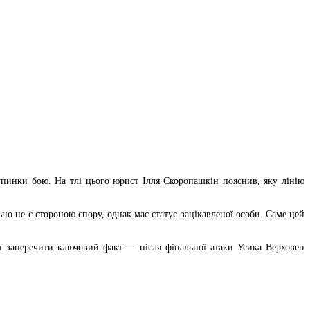
упинки бою. На тлі цього юрист Ілля Скоропашкін пояснив, яку лінію
но не є стороною спору, однак має статус зацікавленої особи. Саме цей
н заперечити ключовий факт — після фінальної атаки Усика Верховен