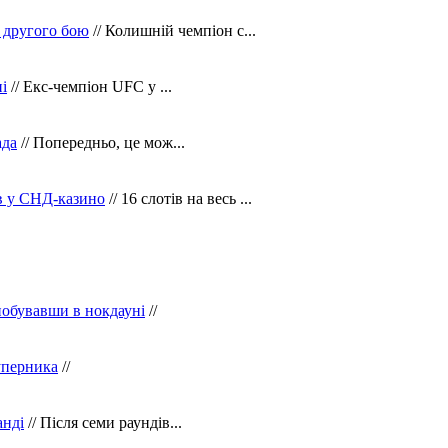
 другого бою
// Колишній чемпіон с...
і
// Екс-чемпіон UFC у ...
ада
// Попередньо, це мож...
ів у СНД-казино
// 16 слотів на весь ...
побувавши в нокдауні
//
уперника
//
анді
// Після семи раундів...