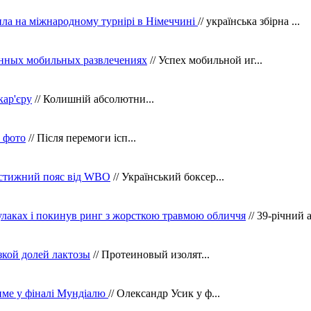
ила на міжнародному турнірі в Німеччині
// українська збірна ...
нных мобильных развлечениях
// Успех мобильной иг...
кар'єру
// Колишній абсолютни...
в фото
// Після перемоги ісп...
рестижний пояс від WBO
// Український боксер...
кулаках і покинув ринг з жорсткою травмою обличчя
// 39-річний 
зкой долей лактозы
// Протеиновый изолят...
тиме у фіналі Мундіалю
// Олександр Усик у ф...