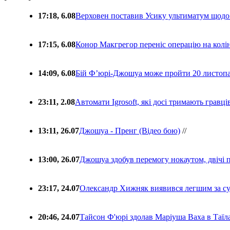
17:18, 6.08
Верховен поставив Усику ультиматум щодо
17:15, 6.08
Конор Макгрегор переніс операцію на колін
14:09, 6.08
Бій Ф’юрі-Джошуа може пройти 20 листоп
23:11, 2.08
Автомати Igrosoft, які досі тримають гравц
13:11, 26.07
Джошуа - Пренг (Відео бою)
//
13:00, 26.07
Джошуа здобув перемогу нокаутом, двічі 
23:17, 24.07
Олександр Хижняк виявився легшим за с
20:46, 24.07
Тайсон Ф'юрі здолав Маріуша Ваха в Таїл