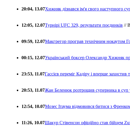
20:04, 13.07
Хижняк дізнався ім'я свого наступного с
12:05, 12.07
Турнірі UFC 329, результати поєдинків
// 
09:59, 12.07
Макгрегор програв технічним нокаутом Г
00:15, 12.07
Український боксер Олександр Хижняк пр
23:53, 11.07
Гассієв переміг Кадіру і вперше захистив
20:53, 11.07
Жан Беленюк розтрощив суперника в суп
12:54, 10.07
Мозес Ітаума відмовився битися з Френко
11:26, 10.07
Шакур Стівенсон офіційно став бійцем Zuf