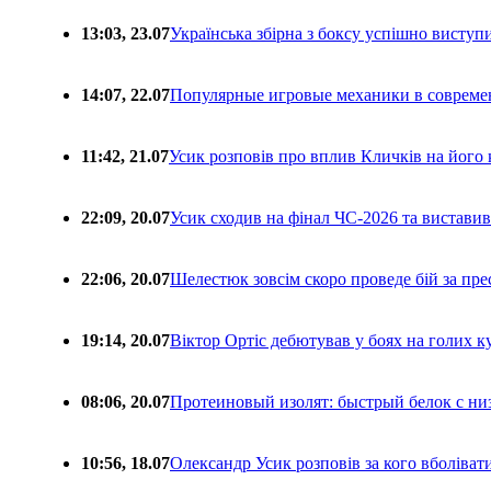
13:03, 23.07
Українська збірна з боксу успішно виступ
14:07, 22.07
Популярные игровые механики в совреме
11:42, 21.07
Усик розповів про вплив Кличків на його 
22:09, 20.07
Усик сходив на фінал ЧС-2026 та вистави
22:06, 20.07
Шелестюк зовсім скоро проведе бій за п
19:14, 20.07
Віктор Ортіс дебютував у боях на голих 
08:06, 20.07
Протеиновый изолят: быстрый белок с ни
10:56, 18.07
Олександр Усик розповів за кого вболіва