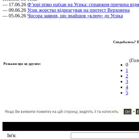
— 17.06.26
Ф’юрі різко наїхав на Усика: справжня причина відм
— 09.06.26
Усик жорстко відреагував на протест Верховена
— 05.06.26
Чисора заявив, що знайшов «ключ» до Усика
Сподобалось? П
(Голо
Розкажи про це друзям:
0
1
2
3
4
5
Додавання коментаря:
Ім'я: