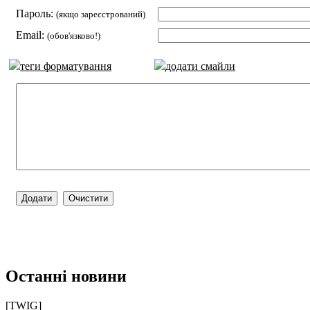
Пароль:
(якщо зареєстрований)
Email:
(обов'язково!)
теги форматування
додати смайли
Останні новини
[TWIG]