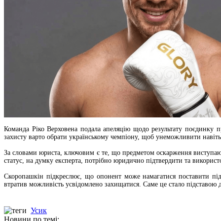
Команда Ріко Верховена подала апеляцію щодо результату поєдинку п
захисту варто обрати українському чемпіону, щоб унеможливити навіть
За словами юриста, ключовим є те, що предметом оскарження виступають
статус, на думку експерта, потрібно юридично підтвердити та використ
Скоропашкін підкреслює, що опонент може намагатися поставити під
втратив можливість усвідомлено захищатися. Саме це стало підставою 
Усик
Новини по темі: