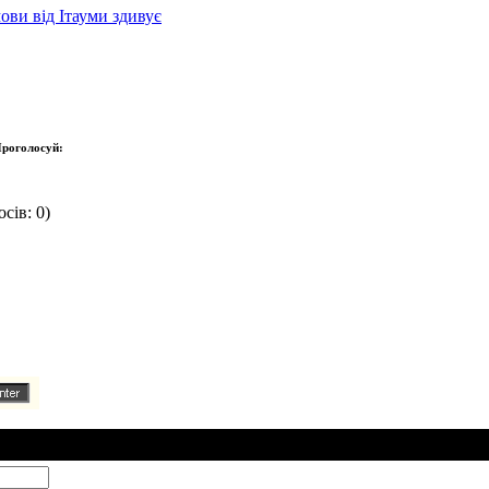
ови від Ітауми здивує
роголосуй:
сів: 0)