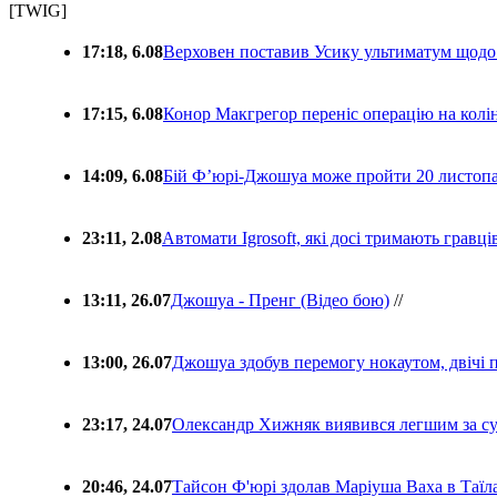
[TWIG]
17:18, 6.08
Верховен поставив Усику ультиматум щодо
17:15, 6.08
Конор Макгрегор переніс операцію на колін
14:09, 6.08
Бій Ф’юрі-Джошуа може пройти 20 листоп
23:11, 2.08
Автомати Igrosoft, які досі тримають гравц
13:11, 26.07
Джошуа - Пренг (Відео бою)
//
13:00, 26.07
Джошуа здобув перемогу нокаутом, двічі 
23:17, 24.07
Олександр Хижняк виявився легшим за с
20:46, 24.07
Тайсон Ф'юрі здолав Маріуша Ваха в Таїл