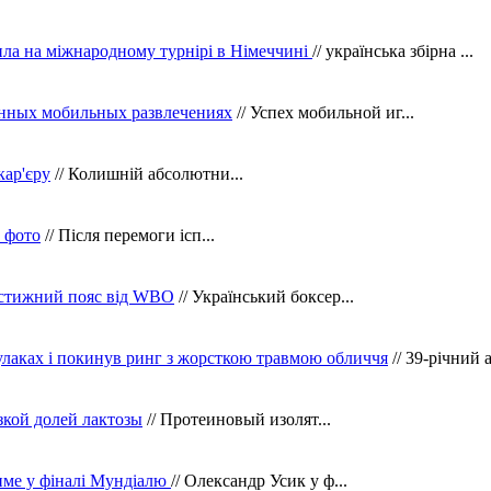
ила на міжнародному турнірі в Німеччині
// українська збірна ...
нных мобильных развлечениях
// Успех мобильной иг...
кар'єру
// Колишній абсолютни...
в фото
// Після перемоги ісп...
рестижний пояс від WBO
// Український боксер...
кулаках і покинув ринг з жорсткою травмою обличчя
// 39-річний 
зкой долей лактозы
// Протеиновый изолят...
тиме у фіналі Мундіалю
// Олександр Усик у ф...