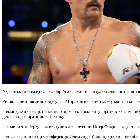
Український боксер Олександр Усик захистив титул об'єднаного чемпіо
Резонансний поєдинок відбувся 23 травня в єгипетському місті Гіза. Го
Голландський боєць є відомою зіркою кікбоксингу, проте в класичному
детально розібрати його тактику.
Наставником Верхувена виступив досвідчений Пітер Ф'юрі — дядько Та
Під час офіційної пресконференції Олександр Усик підкреслив, що вбол