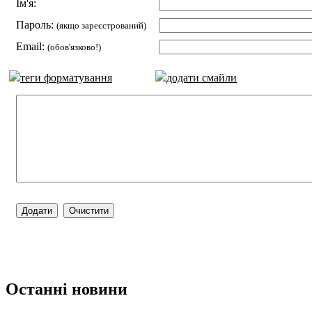
Ім'я:
Пароль:
(якщо зареєстрований)
Email:
(обов'язково!)
теги форматування
додати смайли
Останні новини