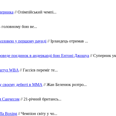
уперника
// Олімпійський чемпі...
В головному бою ве...
олловею у першому раунді
// Ірландець отримав ...
оведе поєдинок в андеркарді бою Ентоні Джошуа
// Суперник укр
 титул WBA
// Гассієв переміг те...
 у своєму дебюті в ММА
// Жан Беленюк розтро...
м Санчесом
// 21-річний британсь...
fa Boxing
// Чемпіон світу у чо...