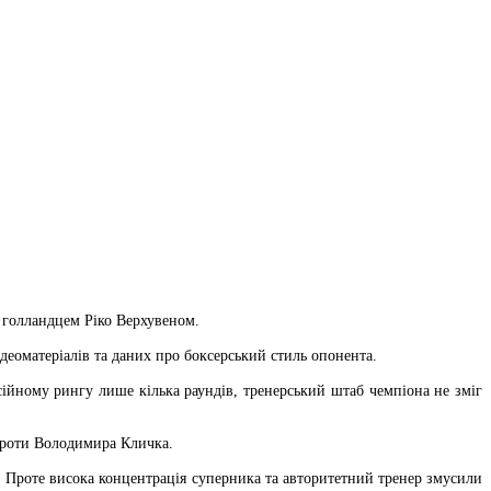
д голландцем Ріко Верхувеном.
ідеоматеріалів та даних про боксерський стиль опонента.
сійному рингу лише кілька раундів, тренерський штаб чемпіона не зміг
проти Володимира Кличка.
х. Проте висока концентрація суперника та авторитетний тренер змусили