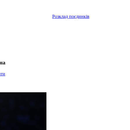
Розклад поєдинків
на
ати