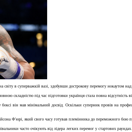
на світу в суперважкій вазі, здобувши дострокову перемогу нокаутом на
ловною складністю під час підготовки українця стала повна відсутність в
 боксі він мав мінімальний досвід. Оскільки суперник провів на профе
йсона Ф'юрі, який свого часу готував племінника до переможного бою 
івальники часто очікують від лідера легких перемог у стартових раунда