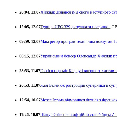
20:04, 13.07
Хижняк дізнався ім'я свого наступного с
12:05, 12.07
Турнірі UFC 329, результати поєдинків
// 
09:59, 12.07
Макгрегор програв технічним нокаутом Г
00:15, 12.07
Український боксер Олександр Хижняк пр
23:53, 11.07
Гассієв переміг Кадіру і вперше захистив
20:53, 11.07
Жан Беленюк розтрощив суперника в суп
12:54, 10.07
Мозес Ітаума відмовився битися з Френко
11:26, 10.07
Шакур Стівенсон офіційно став бійцем Zuf