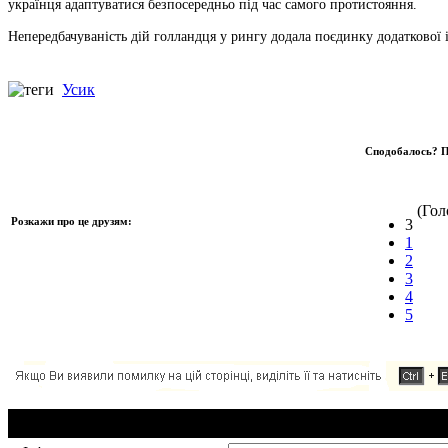
українця адаптуватися безпосередньо під час самого протистояння.
Непередбачуваність дій голландця у рингу додала поєдинку додаткової 
Усик
Сподобалось? П
(Голо
Розкажи про це друзям:
3
1
2
3
4
5
Додавання коментаря: