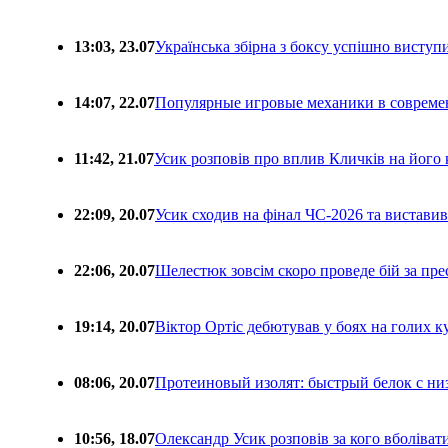
13:03, 23.07
Українська збірна з боксу успішно виступ
14:07, 22.07
Популярные игровые механики в совреме
11:42, 21.07
Усик розповів про вплив Кличків на його 
22:09, 20.07
Усик сходив на фінал ЧС-2026 та вистави
22:06, 20.07
Шелестюк зовсім скоро проведе бій за п
19:14, 20.07
Віктор Ортіс дебютував у боях на голих 
08:06, 20.07
Протеиновый изолят: быстрый белок с ни
10:56, 18.07
Олександр Усик розповів за кого вболіва