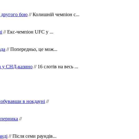
 другого бою
// Колишній чемпіон с...
і
// Екс-чемпіон UFC у ...
ада
// Попередньо, це мож...
ів у СНД-казино
// 16 слотів на весь ...
побувавши в нокдауні
//
уперника
//
анді
// Після семи раундів...