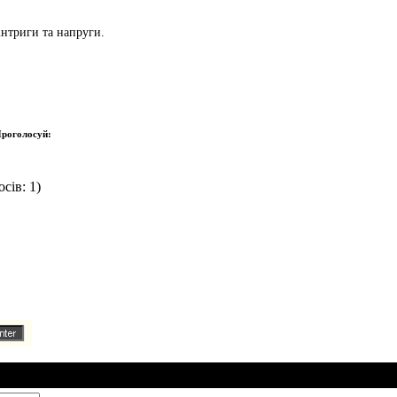
інтриги та напруги.
роголосуй:
сів: 1)