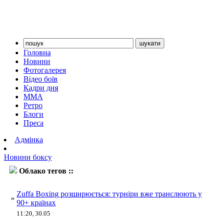
Головна
Новини
Фотогалерея
Відео боїв
Кадри дня
ММА
Ретро
Блоги
Преса
Адмінка
Новини боксу
Облако тегов ::
Zuffa Boxing
Zuffa Boxing розширюється: турніри вже транслюють у
»
90+ країнах
11:20, 30.05