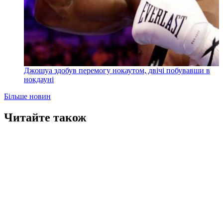
Джошуа здобув перемогу нокаутом, двічі побувавши в
нокдауні
Більше новин
Читайте також