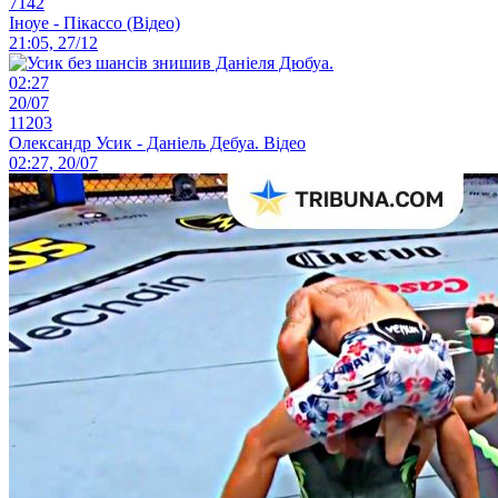
7142
Іноуе - Пікассо (Відео)
21:05, 27/12
02:27
20/07
11203
Олександр Усик - Даніель Дебуа. Відео
02:27, 20/07