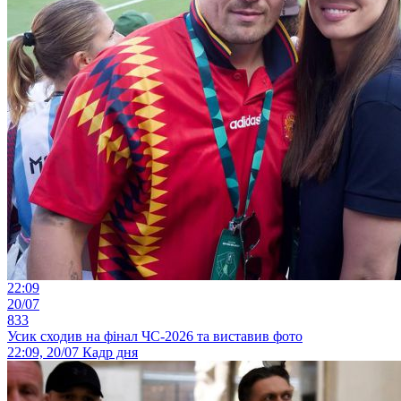
22:09
20/07
833
Усик сходив на фінал ЧС-2026 та виставив фото
22:09, 20/07
Кадр дня