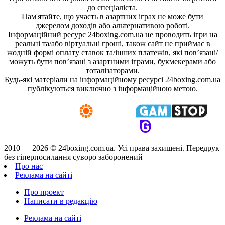
до спеціаліста.
Пам'ятайте, що участь в азартних іграх не може бути
джерелом доходів або альтернативою роботі.
Інформаційний ресурс 24boxing.com.ua не проводить ігри на
реальні та/або віртуальні гроші, також сайт не приймає в
жодній формі оплату ставок та/інших платежів, які пов’язані/
можуть бути пов’язані з азартними іграми, букмекерами або
тоталізаторами.
Будь-які матеріали на інформаційному ресурсі 24boxing.com.ua
публікуються виключно з інформаційною метою.
2010 — 2026 ©
24boxing.com.ua.
Усi права захищенi. Передрук
без гіперпосилання суворо заборонений
Про нас
Реклама на сайті
Про проект
Написати в редакцію
Реклама на сайті