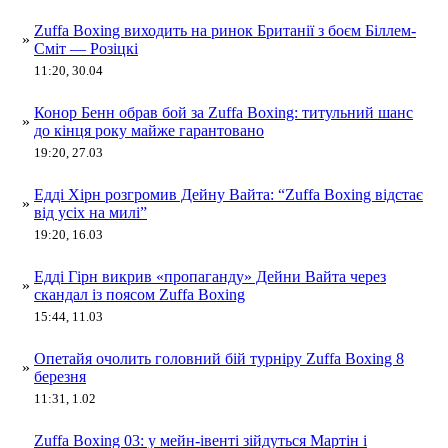
Zuffa Boxing виходить на ринок Британії з боєм Біллем-
»
Сміт — Розіцкі
11:20, 30.04
Конор Бенн обрав бой за Zuffa Boxing: титульний шанс
»
до кінця року майже гарантовано
19:20, 27.03
Едді Хірн розгромив Дейну Вайта: “Zuffa Boxing відстає
»
від усіх на милі”
19:20, 16.03
Едді Гірн викрив «пропаганду» Дейни Вайта через
»
скандал із поясом Zuffa Boxing
15:44, 11.03
Опетайя очолить головний бій турніру Zuffa Boxing 8
»
березня
11:31, 1.02
Zuffa Boxing 03: у мейн-івенті зійдуться Мартін і