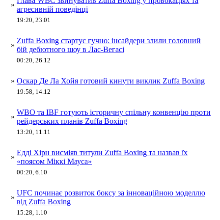
Глава WBC звинуватив Zuffa Boxing у провокаціях та
»
агресивній поведінці
19:20, 23.01
Zuffa Boxing стартує гучно: інсайдери злили головний
»
бій дебютного шоу в Лас-Вегасі
00:20, 26.12
»
Оскар Де Ла Хойя готовий кинути виклик Zuffa Boxing
19:58, 14.12
WBO та IBF готують історичну спільну конвенцію проти
»
рейдерських планів Zuffa Boxing
13:20, 11.11
Едді Хірн висміяв титули Zuffa Boxing та назвав їх
»
«поясом Міккі Мауса»
00:20, 6.10
UFC починає розвиток боксу за інноваційною моделлю
»
від Zuffa Boxing
15:28, 1.10