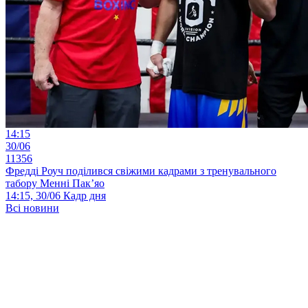
14:15
30/06
11356
Фредді Роуч поділився свіжими кадрами з тренувального
табору Менні Пак’яо
14:15, 30/06
Кадр дня
Всі новини