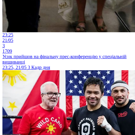
23:25
21/05
3
1709
Усик прийшов на фінальну прес-конференцію у спеціальній
вишиванці
23:25, 21/05
3
Кадр дня