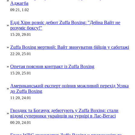
»
Аджагба
09:21, 1.02
Едді Хірн розніс дебют Zuffa Boxing: "Дейна Вайт не
»
розуміє боксу!"
15:20, 29.01
»
Zuffa Boxing мертвий: Вайт звинуватив бійців у саботажі
22:20, 25.01
»
Опетая пояснив контракт із Zuffa Boxing
15:20, 25.01
Американський експерт оцінив можливий перехід Усика
»
до Zuffa Boxing
11:20, 24.01
Гвоздик та Богачук дебютують у Zuffa Boxing: стали
»
відомі суперники українців на турнірі в Лас-Вегасі
00:20, 24.01