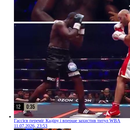
Гассієв переміг Кадіру і вперше захистив титул WBA
11.07.2026, 23:53