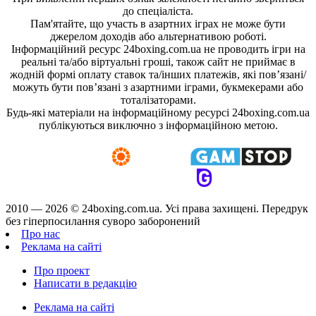
до спеціаліста.
Пам'ятайте, що участь в азартних іграх не може бути
джерелом доходів або альтернативою роботі.
Інформаційний ресурс 24boxing.com.ua не проводить ігри на
реальні та/або віртуальні гроші, також сайт не приймає в
жодній формі оплату ставок та/інших платежів, які пов’язані/
можуть бути пов’язані з азартними іграми, букмекерами або
тоталізаторами.
Будь-які матеріали на інформаційному ресурсі 24boxing.com.ua
публікуються виключно з інформаційною метою.
2010 — 2026 ©
24boxing.com.ua.
Усi права захищенi. Передрук
без гіперпосилання суворо заборонений
Про нас
Реклама на сайті
Про проект
Написати в редакцію
Реклама на сайті