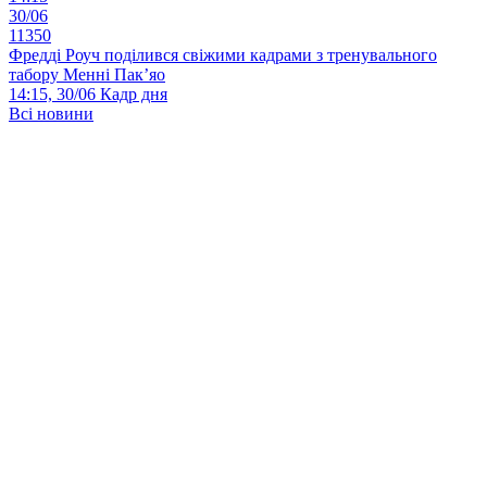
30/06
11350
Фредді Роуч поділився свіжими кадрами з тренувального
табору Менні Пак’яо
14:15, 30/06
Кадр дня
Всі новини