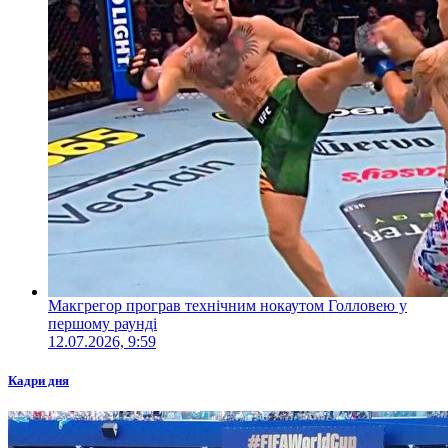
Макгрегор програв технічним нокаутом Голловею у
першому раунді
12.07.2026, 9:59
Кадри дня