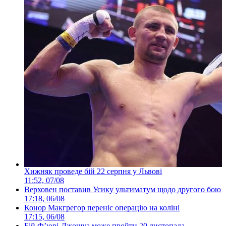
Хижняк проведе бій 22 серпня у Львові
11:52, 07/08
Верховен поставив Усику ультиматум щодо другого бою
17:18, 06/08
Конор Макгрегор переніс операцію на коліні
17:15, 06/08
Бій Ф’юрі-Джошуа може пройти 20 листопада