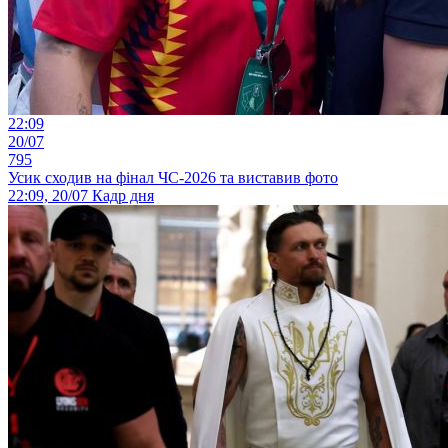
22:09
20/07
795
Усик сходив на фінал ЧС-2026 та виставив фото
22:09, 20/07
Кадр дня