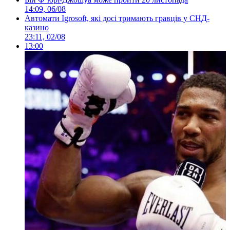
14:09, 06/08
Автомати Igrosoft, які досі тримають гравців у СНД-
казино
23:11, 02/08
13:00