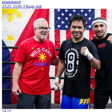
вишиванці
23:25, 21/05
3
Кадр дня
14:15