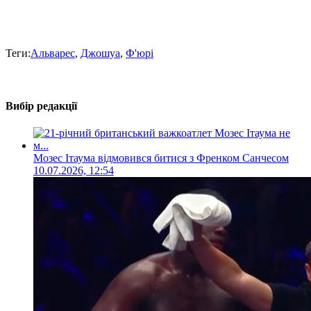
Теги:
Альварес
,
Джошуа
,
Ф'юрі
Вибір редакції
Мозес Ітаума відмовився битися з Френком Санчесом
10.07.2026, 12:54