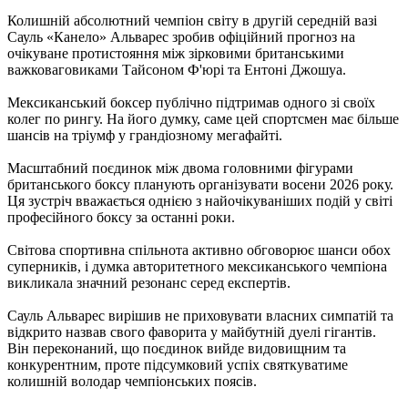
Колишній абсолютний чемпіон світу в другій середній вазі
Сауль «Канело» Альварес зробив офіційний прогноз на
очікуване протистояння між зірковими британськими
важковаговиками Тайсоном Ф'юрі та Ентоні Джошуа.
Мексиканський боксер публічно підтримав одного зі своїх
колег по рингу. На його думку, саме цей спортсмен має більше
шансів на тріумф у грандіозному мегафайті.
Масштабний поєдинок між двома головними фігурами
британського боксу планують організувати восени 2026 року.
Ця зустріч вважається однією з найочікуваніших подій у світі
професійного боксу за останні роки.
Світова спортивна спільнота активно обговорює шанси обох
суперників, і думка авторитетного мексиканського чемпіона
викликала значний резонанс серед експертів.
Сауль Альварес вирішив не приховувати власних симпатій та
відкрито назвав свого фаворита у майбутній дуелі гігантів.
Він переконаний, що поєдинок вийде видовищним та
конкурентним, проте підсумковий успіх святкуватиме
колишній володар чемпіонських поясів.