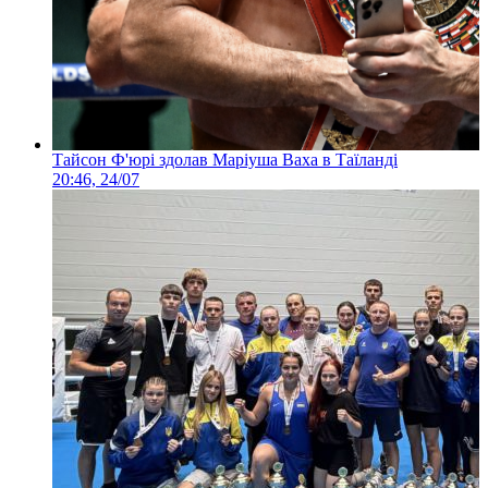
Тайсон Ф'юрі здолав Маріуша Ваха в Таїланді
20:46, 24/07