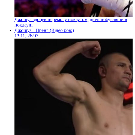
Джошуа здобув перемогу нокаутом, двічі побувавши в
нокдауні
Джошуа - Пренг (Відео бою)
13:11, 26/07