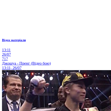
Відео матеріали
13:11
26/07
717
Джошуа - Пренг (Відео бою)
13:11, 26/07