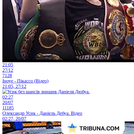
21:05
27/12
7128
Іноуе - Пікассо (Відео)
21:05, 27/12
02:27
20/07
11185
Олександр Усик - Даніель Дебуа. Відео
02:27, 20/07