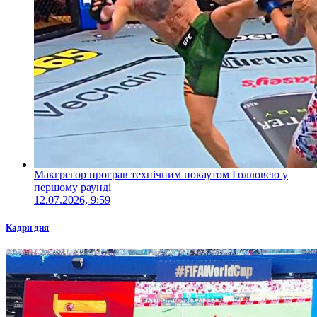
Макгрегор програв технічним нокаутом Голловею у
першому раунді
12.07.2026, 9:59
Кадри дня