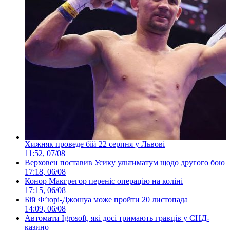
Хижняк проведе бій 22 серпня у Львові
11:52, 07/08
Верховен поставив Усику ультиматум щодо другого бою
17:18, 06/08
Конор Макгрегор переніс операцію на коліні
17:15, 06/08
Бій Ф’юрі-Джошуа може пройти 20 листопада
14:09, 06/08
Автомати Igrosoft, які досі тримають гравців у СНД-
казино