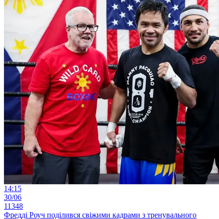
14:15
30/06
11348
Фредді Роуч поділився свіжими кадрами з тренувального