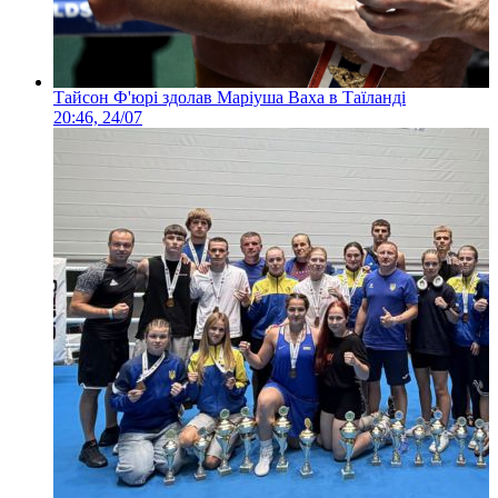
Тайсон Ф'юрі здолав Маріуша Ваха в Таїланді
20:46, 24/07