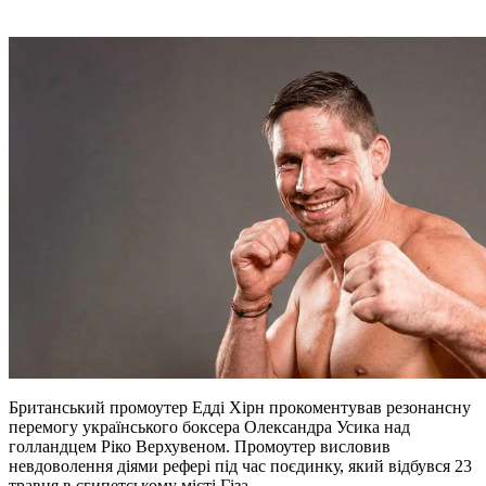
Британський промоутер Едді Хірн прокоментував резонансну
перемогу українського боксера Олександра Усика над
голландцем Ріко Верхувеном. Промоутер висловив
невдоволення діями рефері під час поєдинку, який відбувся 23
травня в єгипетському місті Гіза.