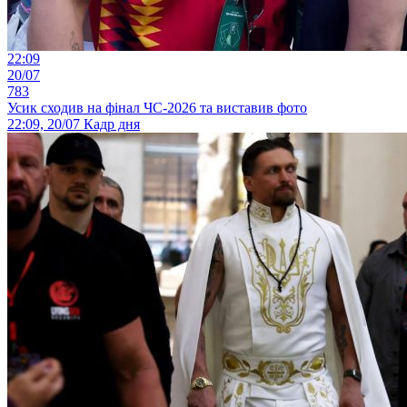
22:09
20/07
783
Усик сходив на фінал ЧС-2026 та виставив фото
22:09, 20/07
Кадр дня