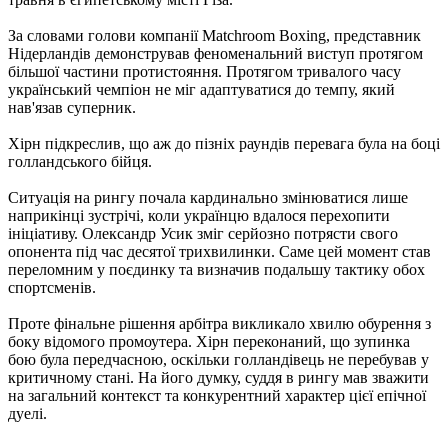
За словами голови компанії Matchroom Boxing, представник
Нідерландів демонстрував феноменальний виступ протягом
більшої частини протистояння. Протягом тривалого часу
український чемпіон не міг адаптуватися до темпу, який
нав'язав суперник.
Хірн підкреслив, що аж до пізніх раундів перевага була на боці
голландського бійця.
Ситуація на рингу почала кардинально змінюватися лише
наприкінці зустрічі, коли українцю вдалося перехопити
ініціативу. Олександр Усик зміг серйозно потрясти свого
опонента під час десятої трихвилинки. Саме цей момент став
переломним у поєдинку та визначив подальшу тактику обох
спортсменів.
Проте фінальне рішення арбітра викликало хвилю обурення з
боку відомого промоутера. Хірн переконаний, що зупинка
бою була передчасною, оскільки голландівець не перебував у
критичному стані. На його думку, суддя в рингу мав зважити
на загальний контекст та конкурентний характер цієї епічної
дуелі.