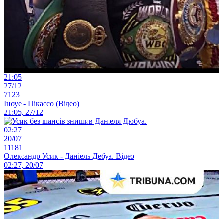
21:05
27/12
7123
Іноуе - Пікассо (Відео)
21:05, 27/12
02:27
20/07
11181
Олександр Усик - Даніель Дебуа. Відео
02:27, 20/07