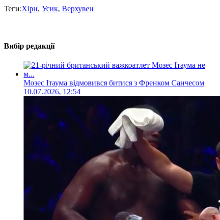
Теги:
Хірн
,
Усик
,
Верхувен
Вибір редакції
Мозес Ітаума відмовився битися з Френком Санчесом
10.07.2026, 12:54