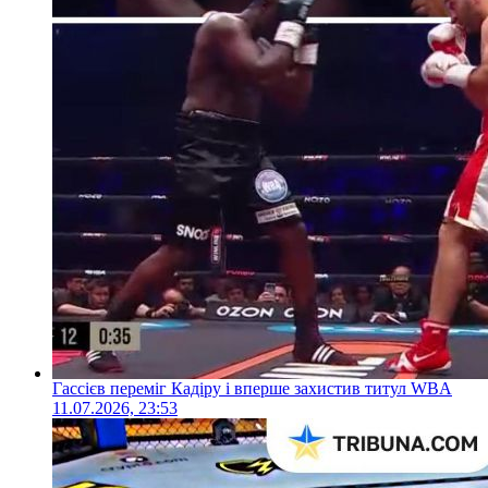
Гассієв переміг Кадіру і вперше захистив титул WBA
11.07.2026, 23:53