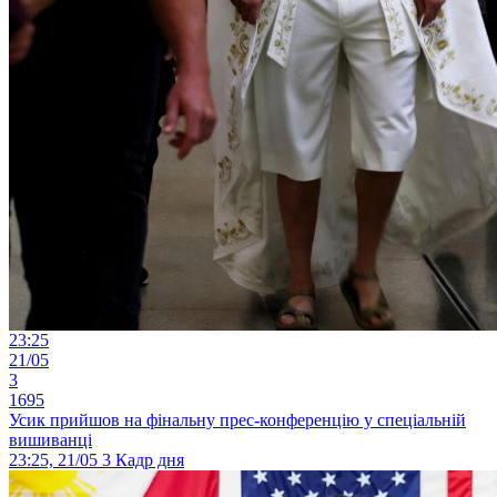
23:25
21/05
3
1695
Усик прийшов на фінальну прес-конференцію у спеціальній
вишиванці
23:25, 21/05
3
Кадр дня