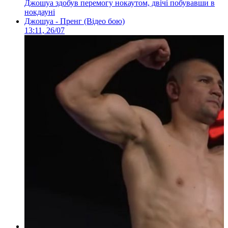
Джошуа здобув перемогу нокаутом, двічі побувавши в
нокдауні
Джошуа - Пренг (Відео бою)
13:11, 26/07