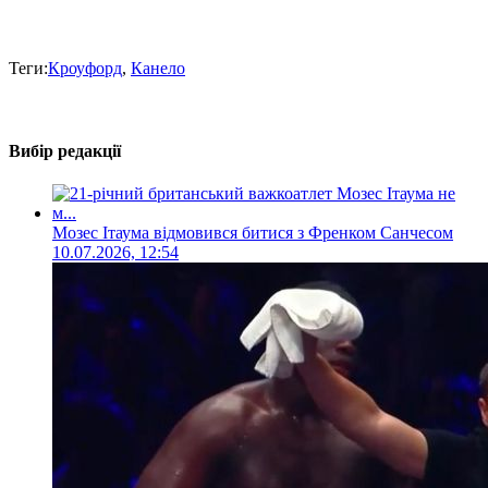
Теги:
Кроуфорд
,
Канело
Вибір редакції
Мозес Ітаума відмовився битися з Френком Санчесом
10.07.2026, 12:54