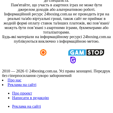
до спеціаліста.
Пам'ятайте, що участь в азартних іграх не може бути
джерелом доходів або альтернативою роботі.
Інформаційний ресурс 24boxing.com.ua не проводить ігри на
реальні та/або віртуальні гроші, також сайт не приймає в
жодній формі оплату ставок та/інших платежів, які пов’язані/
можуть бути пов’язані з азартними іграми, букмекерами або
тоталізаторами.
Будь-які матеріали на інформаційному ресурсі 24boxing.com.ua
публікуються виключно з інформаційною метою.
2010 — 2026 ©
24boxing.com.ua.
Усi права захищенi. Передрук
без гіперпосилання суворо заборонений
Про нас
Реклама на сайті
Про проект
Написати в редакцію
Реклама на сайті