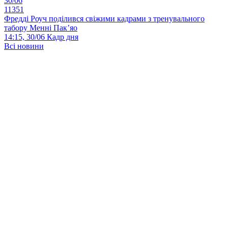
30/06
11351
Фредді Роуч поділився свіжими кадрами з тренувального
табору Менні Пак’яо
14:15, 30/06
Кадр дня
Всі новини