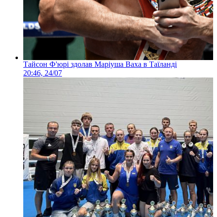
Тайсон Ф'юрі здолав Маріуша Ваха в Таїланді
20:46, 24/07