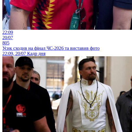
22:09
20/07
805
Усик сходив на фінал ЧС-2026 та виставив фото
22:09, 20/07
Кадр дня