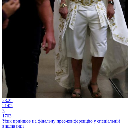
23:25
21/05
3
1703
Усик прийшов на фінальну прес-конференцію у спеціальній
вишиванці