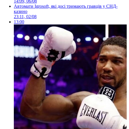
14:09, 06/08
Автомати Igrosoft, які досі тримають гравців у СНД-
казино
23:11, 02/08
13:00