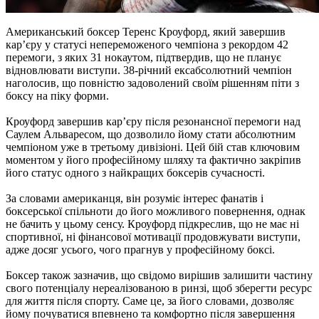
Американський боксер Теренс Кроуфорд, який завершив
кар’єру у статусі непереможеного чемпіона з рекордом 42
перемоги, з яких 31 нокаутом, підтвердив, що не планує
відновлювати виступи. 38-річний ексабсолютний чемпіон
наголосив, що повністю задоволений своїм рішенням піти з
боксу на піку форми.
Кроуфорд завершив кар’єру після резонансної перемоги над
Саулем Альваресом, що дозволило йому стати абсолютним
чемпіоном уже в третьому дивізіоні. Цей бій став ключовим
моментом у його професійному шляху та фактично закріпив
його статус одного з найкращих боксерів сучасності.
За словами американця, він розуміє інтерес фанатів і
боксерської спільноти до його можливого повернення, однак
не бачить у цьому сенсу. Кроуфорд підкреслив, що не має ні
спортивної, ні фінансової мотивації продовжувати виступи,
адже досяг усього, чого прагнув у професійному боксі.
Боксер також зазначив, що свідомо вирішив залишити частину
свого потенціалу нереалізованою в ринзі, щоб зберегти ресурс
для життя після спорту. Саме це, за його словами, дозволяє
йому почуватися впевнено та комфортно після завершення