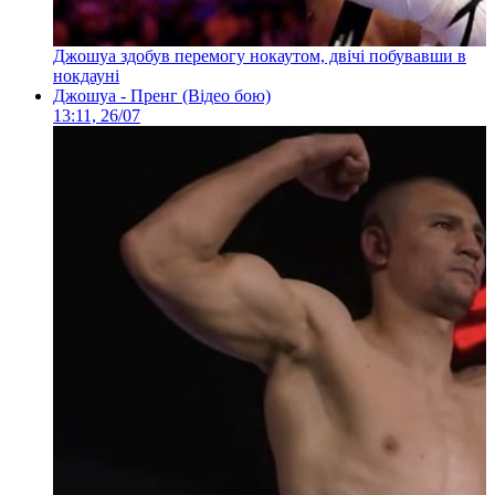
Джошуа здобув перемогу нокаутом, двічі побувавши в
нокдауні
Джошуа - Пренг (Відео бою)
13:11, 26/07