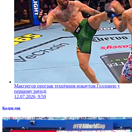
Макгрегор програв технічним нокаутом Голловею у
першому раунді
12.07.2026, 9:59
Кадри дня