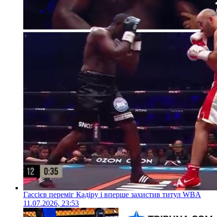
Гассієв переміг Кадіру і вперше захистив титул WBA
11.07.2026, 23:53