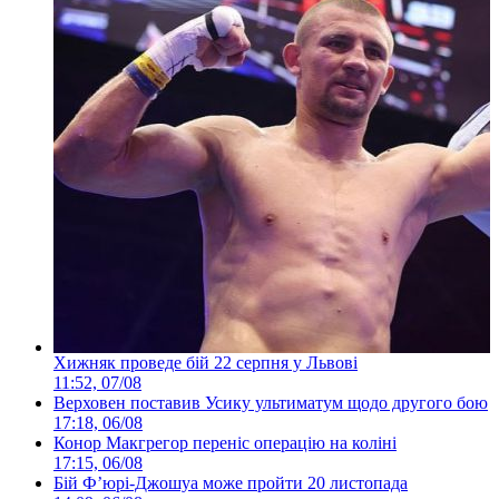
Хижняк проведе бій 22 серпня у Львові
11:52, 07/08
Верховен поставив Усику ультиматум щодо другого бою
17:18, 06/08
Конор Макгрегор переніс операцію на коліні
17:15, 06/08
Бій Ф’юрі-Джошуа може пройти 20 листопада