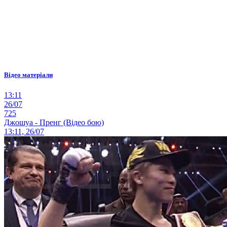
Відео матеріали
13:11
26/07
725
Джошуа - Пренг (Відео бою)
13:11, 26/07