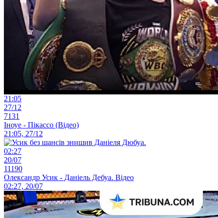
21:05
27/12
7131
Іноуе - Пікассо (Відео)
21:05, 27/12
02:27
20/07
11190
Олександр Усик - Даніель Дебуа. Відео
02:27, 20/07