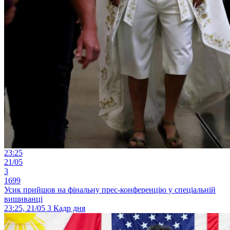
23:25
21/05
3
1699
Усик прийшов на фінальну прес-конференцію у спеціальній
вишиванці
23:25, 21/05
3
Кадр дня