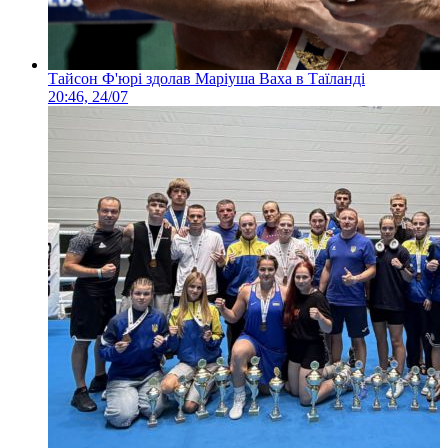
Тайсон Ф'юрі здолав Маріуша Ваха в Таїланді
20:46, 24/07