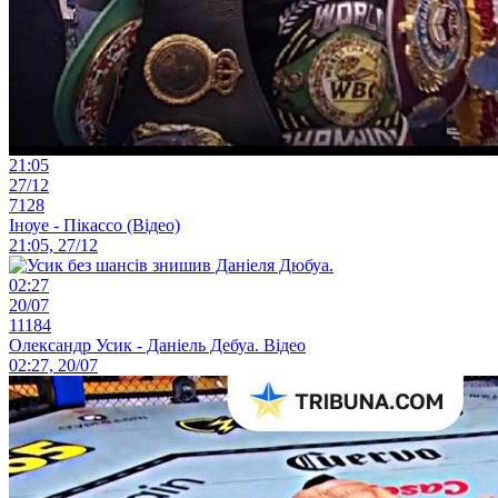
21:05
27/12
7128
Іноуе - Пікассо (Відео)
21:05, 27/12
02:27
20/07
11184
Олександр Усик - Даніель Дебуа. Відео
02:27, 20/07