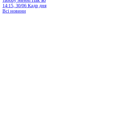
табору Менні Пак’яо
14:15, 30/06
Кадр дня
Всі новини