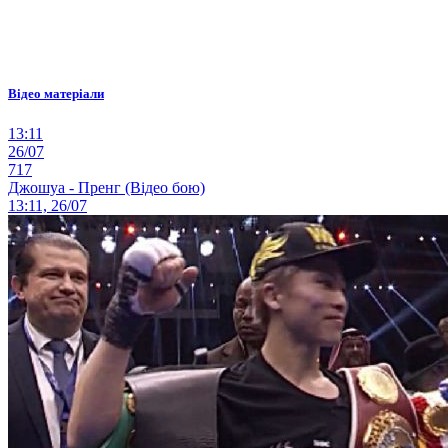
Відео матеріали
13:11
26/07
717
Джошуа - Пренг (Відео бою)
13:11, 26/07