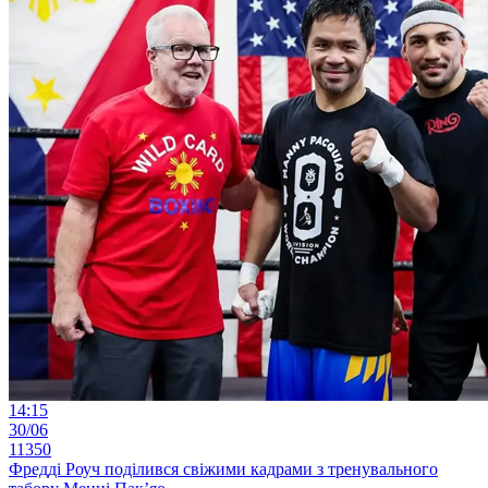
14:15
30/06
11350
Фредді Роуч поділився свіжими кадрами з тренувального