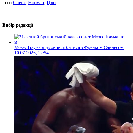
Теги:
Спенс
,
Норман
,
Цзю
Вибір редакції
Мозес Ітаума відмовився битися з Френком Санчесом
10.07.2026, 12:54