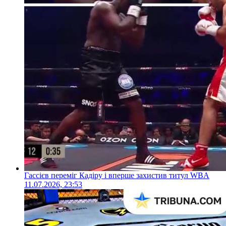
Гассієв переміг Кадіру і вперше захистив титул WBA
11.07.2026, 23:53