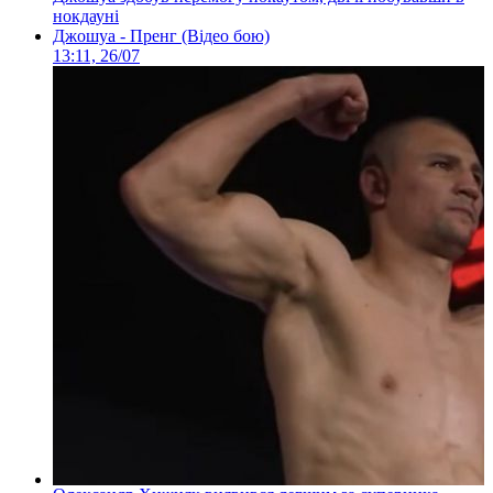
нокдауні
Джошуа - Пренг (Відео бою)
13:11, 26/07