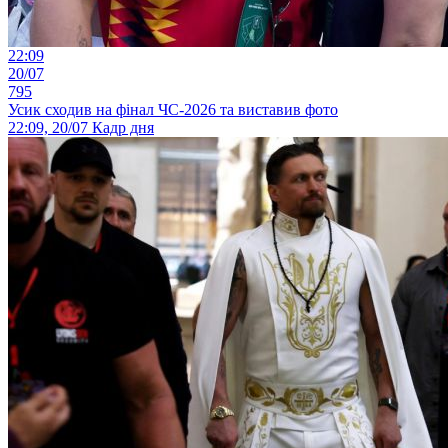
22:09
20/07
795
Усик сходив на фінал ЧС-2026 та виставив фото
22:09, 20/07
Кадр дня