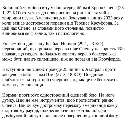
Колишній чемпіон світу у напівсередній вазі Еррол Спенс (28-
1, 22 КО) готується до повернення на ринг після майже
трирічної паузи. Американець не боксував з липня 2023 року,
коли зазнав дострокової поразки від Теренса Кроуфорда. За
цей час Спенс, за словами його оточення, повністю
відновився як фізично, так і психологічно.
Ексчемпіон дивізіону Брайан Норман (29-1, 23 КО)
переконаний, що тривала перерва піде Спенсу на користь. Він
вважає, що глядачі побачать оновлену версію боксера, яка
може бути навіть сильнішою, ніж до поразки від Кроуфорда.
Наступний бій Спенс проведе 25 липня в Австралії проти
місцевого бійця Тима Цзю (27-3, 18 КО). Поєдинок
відбудеться на території суперника, однак це не бентежить
команду американця.
Норман прогнозує односторонній сценарій бою. На його
думку, Цзю не має інструментів, щоб протистояти рівню
Спенса. Він очікує дострокову перемогу американця вже у
стартовому раунді, підкреслюючи, що метою поїздки є
домінуючий виступ і впевнене повернення у топ дивізіону.