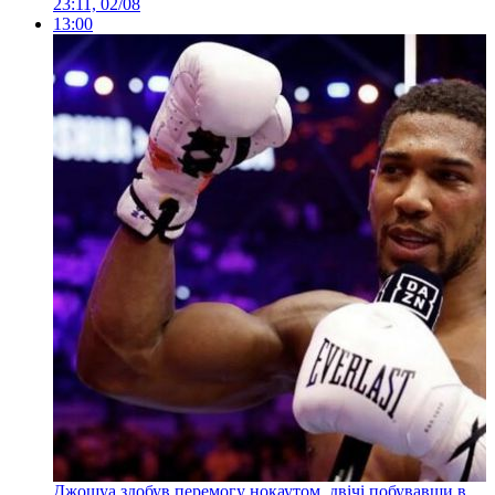
23:11, 02/08
13:00
Джошуа здобув перемогу нокаутом, двічі побувавши в