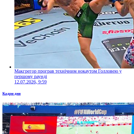
Макгрегор програв технічним нокаутом Голловею у
першому раунді
12.07.2026, 9:59
Кадри дня