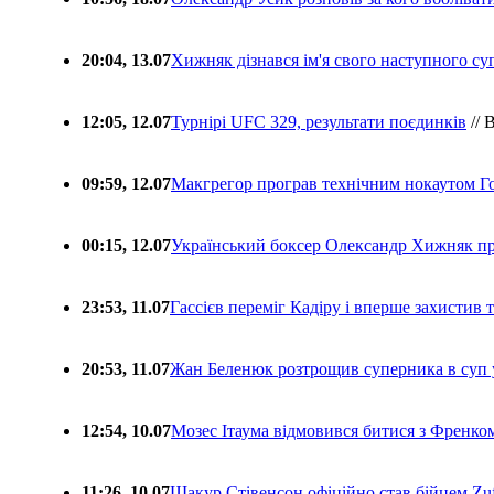
20:04, 13.07
Хижняк дізнався ім'я свого наступного с
12:05, 12.07
Турнірі UFC 329, результати поєдинків
// 
09:59, 12.07
Макгрегор програв технічним нокаутом Г
00:15, 12.07
Український боксер Олександр Хижняк пр
23:53, 11.07
Гассієв переміг Кадіру і вперше захистив
20:53, 11.07
Жан Беленюк розтрощив суперника в суп
12:54, 10.07
Мозес Ітаума відмовився битися з Френко
11:26, 10.07
Шакур Стівенсон офіційно став бійцем Zuf