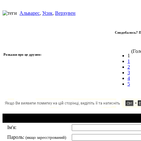
Альварес
,
Усик
,
Верхувен
Сподобалось? П
(Голо
Розкажи про це друзям:
1
1
2
3
4
5
Додавання коментаря:
Ім'я:
Пароль:
(якщо зареєстрований)