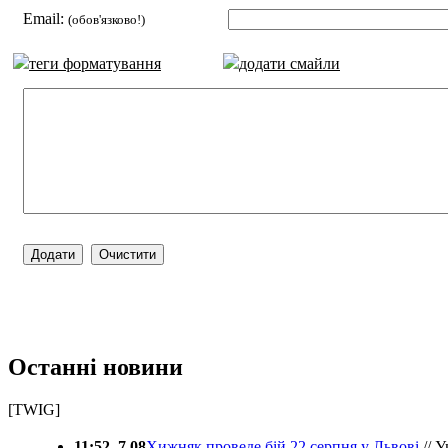
Email:
(обов'язково!)
теги форматування
додати смайли
Останні новини
[TWIG]
11:52, 7.08
Хижняк проведе бій 22 серпня у Львові
// У