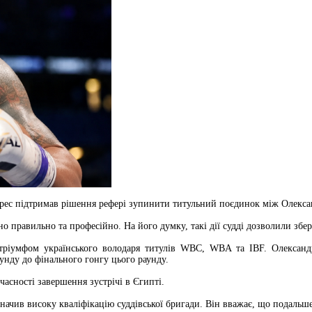
арес підтримав рішення рефері зупинити титульний поєдинок між Олекса
 правильно та професійно. На його думку, такі дії судді дозволили збер
тріумфом українського володаря титулів WBC, WBA та IBF. Олександ
унду до фінального гонгу цього раунду.
асності завершення зустрічі в Єгипті.
значив високу кваліфікацію суддівської бригади. Він вважає, що подальш