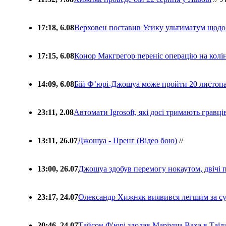
17:18, 6.08
Верховен поставив Усику ультиматум щодо
17:15, 6.08
Конор Макгрегор переніс операцію на колін
14:09, 6.08
Бій Ф’юрі-Джошуа може пройти 20 листоп
23:11, 2.08
Автомати Igrosoft, які досі тримають гравц
13:11, 26.07
Джошуа - Пренг (Відео бою)
//
13:00, 26.07
Джошуа здобув перемогу нокаутом, двічі 
23:17, 24.07
Олександр Хижняк виявився легшим за с
20:46, 24.07
Тайсон Ф'юрі здолав Маріуша Ваха в Таїл