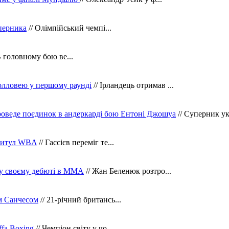
уперника
// Олімпійський чемпі...
В головному бою ве...
олловею у першому раунді
// Ірландець отримав ...
оведе поєдинок в андеркарді бою Ентоні Джошуа
// Суперник укр
 титул WBA
// Гассієв переміг те...
 у своєму дебюті в ММА
// Жан Беленюк розтро...
м Санчесом
// 21-річний британсь...
fa Boxing
// Чемпіон світу у чо...