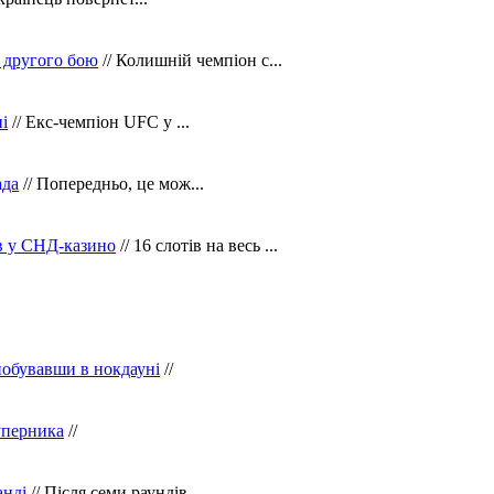
 другого бою
// Колишній чемпіон с...
і
// Екс-чемпіон UFC у ...
ада
// Попередньо, це мож...
ів у СНД-казино
// 16 слотів на весь ...
побувавши в нокдауні
//
уперника
//
анді
// Після семи раундів...