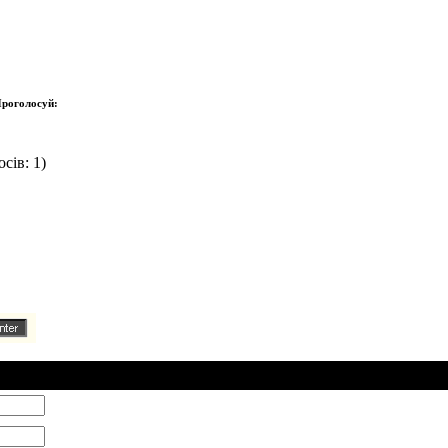
роголосуй:
сів: 1)