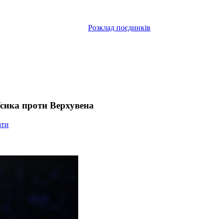
Розклад поєдинків
Усика проти Верхувена
ати