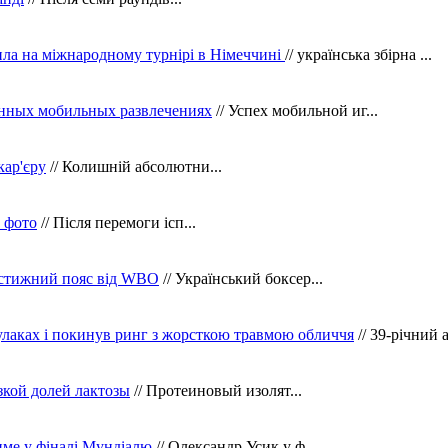
ила на міжнародному турнірі в Німеччині
// українська збірна ...
нных мобильных развлечениях
// Успех мобильной иг...
кар'єру
// Колишній абсолютни...
в фото
// Після перемоги ісп...
рестижний пояс від WBO
// Український боксер...
кулаках і покинув ринг з жорсткою травмою обличчя
// 39-річний 
зкой долей лактозы
// Протеиновый изолят...
тиме у фіналі Мундіалю
// Олександр Усик у ф...