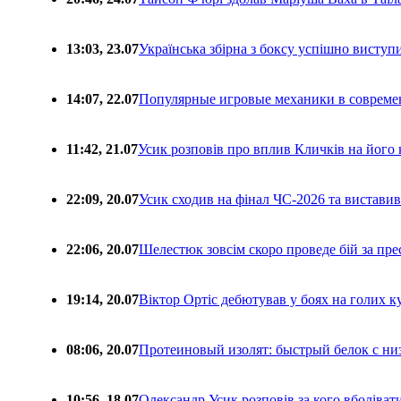
13:03, 23.07
Українська збірна з боксу успішно виступ
14:07, 22.07
Популярные игровые механики в совреме
11:42, 21.07
Усик розповів про вплив Кличків на його 
22:09, 20.07
Усик сходив на фінал ЧС-2026 та вистави
22:06, 20.07
Шелестюк зовсім скоро проведе бій за п
19:14, 20.07
Віктор Ортіс дебютував у боях на голих 
08:06, 20.07
Протеиновый изолят: быстрый белок с ни
10:56, 18.07
Олександр Усик розповів за кого вболіва