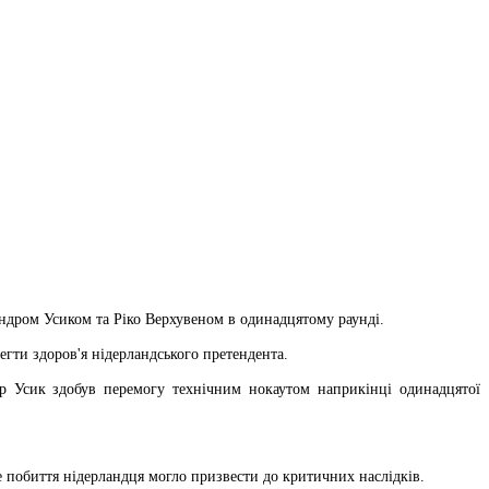
ндром Усиком та Ріко Верхувеном в одинадцятому раунді.
егти здоров'я нідерландського претендента.
р Усик здобув перемогу технічним нокаутом наприкінці одинадцятої
е побиття нідерландця могло призвести до критичних наслідків.