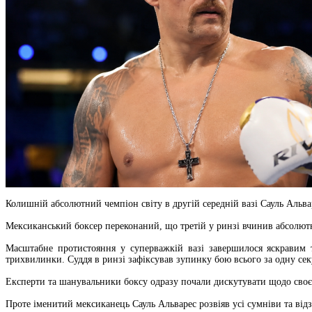
Колишній абсолютний чемпіон світу в другій середній вазі Сауль Альв
Мексиканський боксер переконаний, що третій у ринзі вчинив абсолютно
Масштабне протистояння у суперважкій вазі завершилося яскравим 
трихвилинки. Суддя в ринзі зафіксував зупинку бою всього за одну сек
Експерти та шанувальники боксу одразу почали дискутувати щодо своєч
Проте іменитий мексиканець Сауль Альварес розвіяв усі сумніви та від