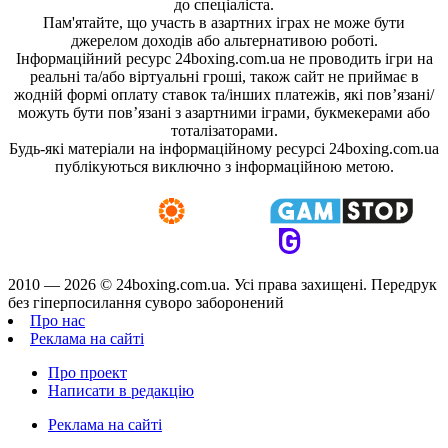
до спеціаліста.
Пам'ятайте, що участь в азартних іграх не може бути
джерелом доходів або альтернативою роботі.
Інформаційний ресурс 24boxing.com.ua не проводить ігри на
реальні та/або віртуальні гроші, також сайт не приймає в
жодній формі оплату ставок та/інших платежів, які пов’язані/
можуть бути пов’язані з азартними іграми, букмекерами або
тоталізаторами.
Будь-які матеріали на інформаційному ресурсі 24boxing.com.ua
публікуються виключно з інформаційною метою.
2010 — 2026 ©
24boxing.com.ua.
Усi права захищенi. Передрук
без гіперпосилання суворо заборонений
Про нас
Реклама на сайті
Про проект
Написати в редакцію
Реклама на сайті