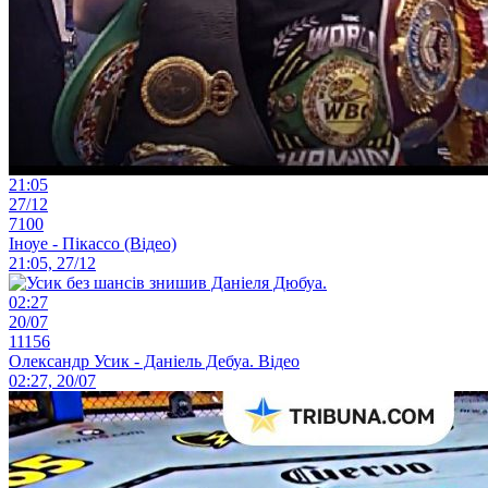
21:05
27/12
7100
Іноуе - Пікассо (Відео)
21:05, 27/12
02:27
20/07
11156
Олександр Усик - Даніель Дебуа. Відео
02:27, 20/07