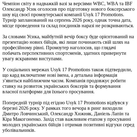
Чемпіон світу в надважкій вазі за версіями WBC, WBA та IBF
Олександр Усик оголосив про підготовку нового боксерського
шоу від своєї промоутерської компанії Usyk 17 Promotions.
Турнір запланований на серпень 2026 року, однак точна дата,
місце проведення та склад поєдинків наразі не розкриваються.
За словами Усика, майбутній вечір боксу буде орієнтований на
презентацію нових бійців, які лише починають свій шлях на
професійному рівні. Промоутер наголосив, що глядачі
побачать перспективних спортсменів, здатних привернути
увагу яскравими виступами.
У соціальних мережах Usyk 17 Promotions також підтвердили,
що кард включатиме нові імена, а детальна інформація
з’явиться найближчим часом. Компанія продовжує робити
ставку на розвиток українських боксерів та формування
власної платформи для їхнього просування.
Попередній турнір під егідою Usyk 17 Promotions відбувся у
березні 2026 року. У рамках того вечора в ринг виходили
Дмитро Ловчинський, Олександр Хижняк, Даніель Лапін та
Кіра Макогоненко. Захід став важливим етапом у просуванні
молодих українських бійців і отримав позитивні відгуки серед
уболівальників.