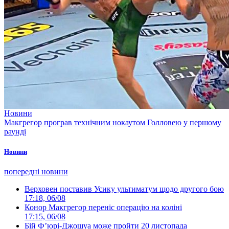
Новини
Макгрегор програв технічним нокаутом Голловею у першому
раунді
Новини
попередні новини
Верховен поставив Усику ультиматум щодо другого бою
17:18, 06/08
Конор Макгрегор переніс операцію на коліні
17:15, 06/08
Бій Ф’юрі-Джошуа може пройти 20 листопада