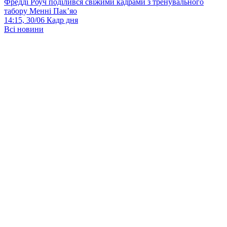
Фредді Роуч поділився свіжими кадрами з тренувального
табору Менні Пак’яо
14:15, 30/06
Кадр дня
Всі новини