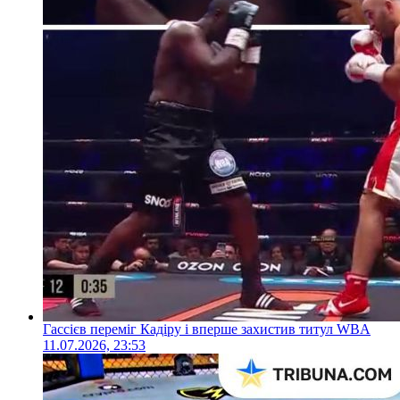
Гассієв переміг Кадіру і вперше захистив титул WBA
11.07.2026, 23:53