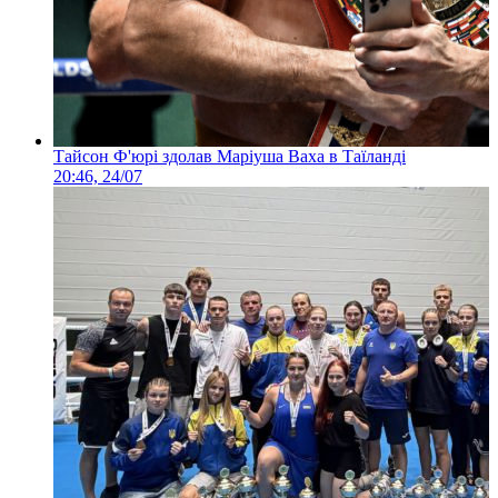
Тайсон Ф'юрі здолав Маріуша Ваха в Таїланді
20:46, 24/07