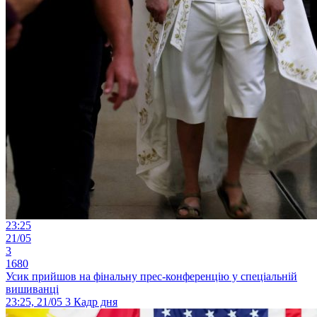
23:25
21/05
3
1680
Усик прийшов на фінальну прес-конференцію у спеціальній
вишиванці
23:25, 21/05
3
Кадр дня