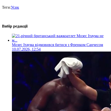
Теги:
Усик
Вибір редакції
Мозес Ітаума відмовився битися з Френком Санчесом
10.07.2026, 12:54