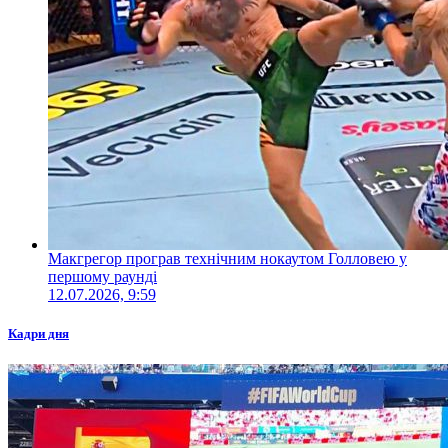
Макгрегор програв технічним нокаутом Голловею у
першому раунді
12.07.2026, 9:59
Кадри дня