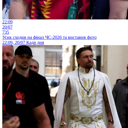
22:09
20/07
735
Усик сходив на фінал ЧС-2026 та виставив фото
22:09, 20/07
Кадр дня