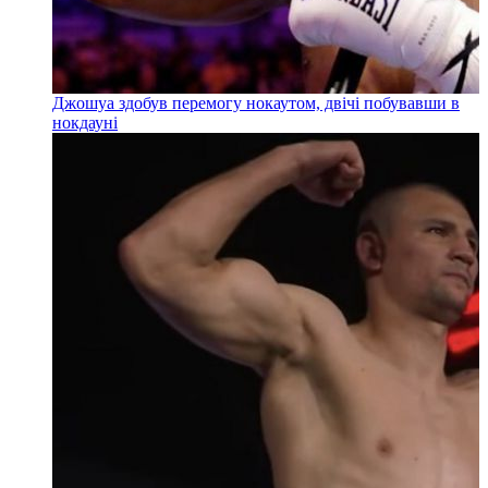
Джошуа здобув перемогу нокаутом, двічі побувавши в
нокдауні