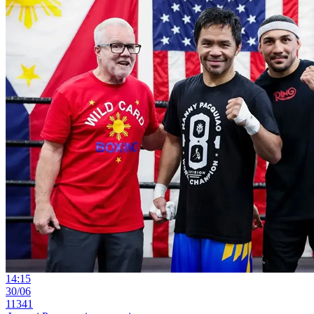
14:15
30/06
11341