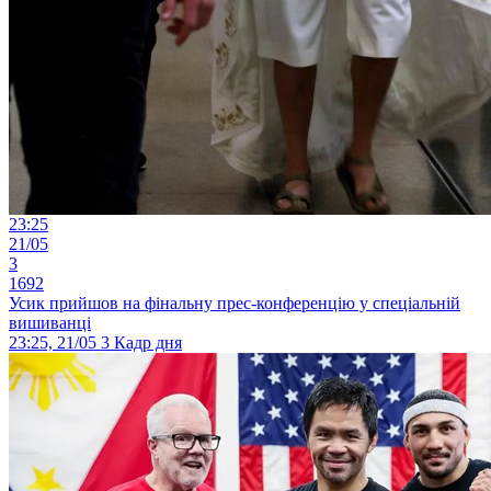
23:25
21/05
3
1692
Усик прийшов на фінальну прес-конференцію у спеціальній
вишиванці
23:25, 21/05
3
Кадр дня