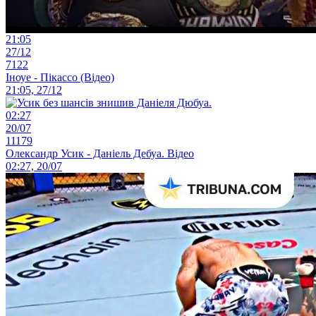
21:05
27/12
7122
Іноуе - Пікассо (Відео)
21:05, 27/12
02:27
20/07
11179
Олександр Усик - Даніель Дебуа. Відео
02:27, 20/07