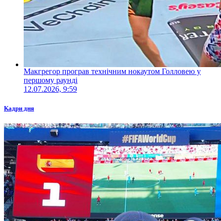
Макгрегор програв технічним нокаутом Голловею у
першому раунді
12.07.2026, 9:59
Кадри дня