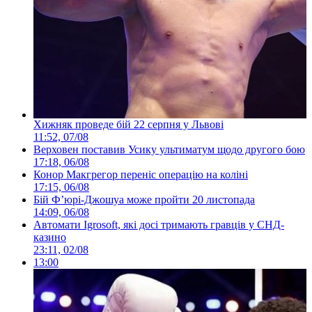
Хижняк проведе бій 22 серпня у Львові
11:52, 07/08
Верховен поставив Усику ультиматум щодо другого бою
17:18, 06/08
Конор Макгрегор переніс операцію на коліні
17:15, 06/08
Бій Ф’юрі-Джошуа може пройти 20 листопада
14:09, 06/08
Автомати Igrosoft, які досі тримають гравців у СНД-
казино
23:11, 02/08
13:00