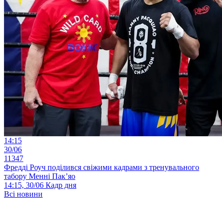
14:15
30/06
11347
Фредді Роуч поділився свіжими кадрами з тренувального
табору Менні Пак’яо
14:15, 30/06
Кадр дня
Всі новини