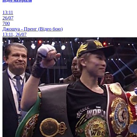
Відео матеріали
13:11
26/07
700
Джошуа - Пренг (Відео бою)
13:11, 26/07