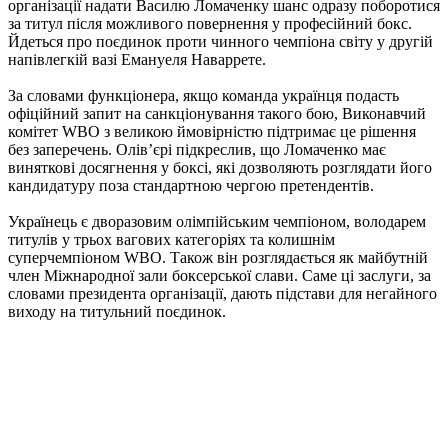
організації надати Василю Ломаченку шанс одразу поборотися
за титул після можливого повернення у професійний бокс.
Йдеться про поєдинок проти чинного чемпіона світу у другій
напівлегкій вазі Емануеля Наваррете.
За словами функціонера, якщо команда українця подасть
офіційний запит на санкціонування такого бою, Виконавчий
комітет WBO з великою ймовірністю підтримає це рішення
без заперечень. Олів’єрі підкреслив, що Ломаченко має
виняткові досягнення у боксі, які дозволяють розглядати його
кандидатуру поза стандартною чергою претендентів.
Українець є дворазовим олімпійським чемпіоном, володарем
титулів у трьох вагових категоріях та колишнім
суперчемпіоном WBO. Також він розглядається як майбутній
член Міжнародної зали боксерської слави. Саме ці заслуги, за
словами президента організації, дають підстави для негайного
виходу на титульний поєдинок.