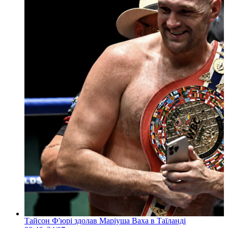
Тайсон Ф'юрі здолав Маріуша Ваха в Таїланді