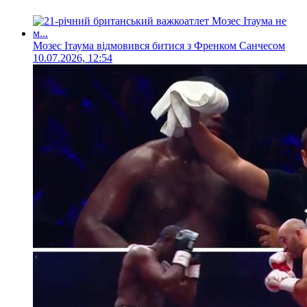
Мозес Ітаума відмовився битися з Френком Санчесом
10.07.2026, 12:54