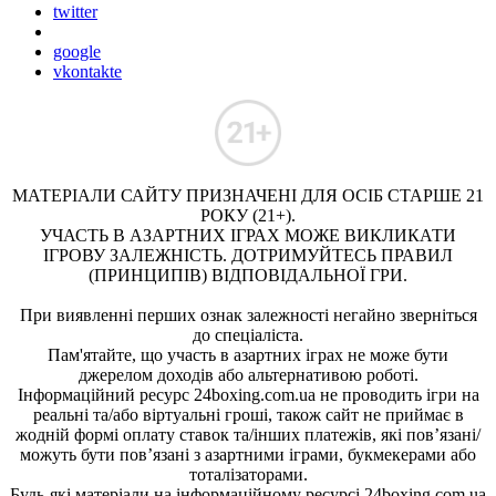
twitter
google
vkontakte
МАТЕРІАЛИ САЙТУ ПРИЗНАЧЕНІ ДЛЯ ОСІБ СТАРШЕ 21
РОКУ (21+).
УЧАСТЬ В АЗАРТНИХ ІГРАХ МОЖЕ ВИКЛИКАТИ
ІГРОВУ ЗАЛЕЖНІСТЬ. ДОТРИМУЙТЕСЬ ПРАВИЛ
(ПРИНЦИПІВ) ВІДПОВІДАЛЬНОЇ ГРИ.
При виявленні перших ознак залежності негайно зверніться
до спеціаліста.
Пам'ятайте, що участь в азартних іграх не може бути
джерелом доходів або альтернативою роботі.
Інформаційний ресурс 24boxing.com.ua не проводить ігри на
реальні та/або віртуальні гроші, також сайт не приймає в
жодній формі оплату ставок та/інших платежів, які пов’язані/
можуть бути пов’язані з азартними іграми, букмекерами або
тоталізаторами.
Будь-які матеріали на інформаційному ресурсі 24boxing.com.ua