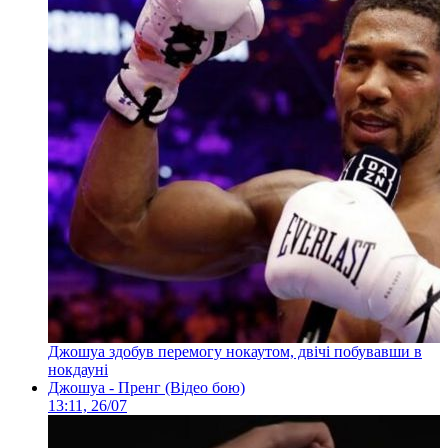
Джошуа здобув перемогу нокаутом, двічі побувавши в
нокдауні
Джошуа - Пренг (Відео бою)
13:11, 26/07