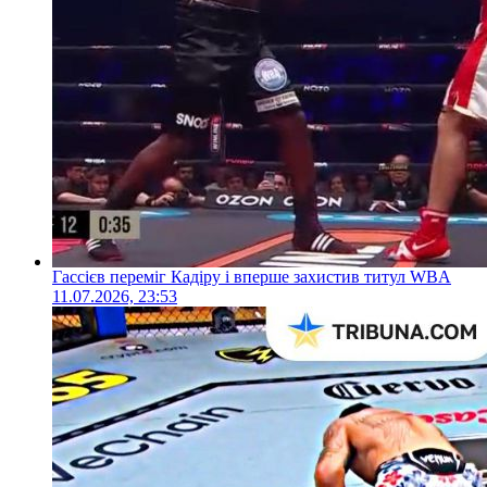
Гассієв переміг Кадіру і вперше захистив титул WBA
11.07.2026, 23:53