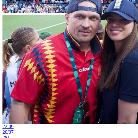
22:09
20/07
781