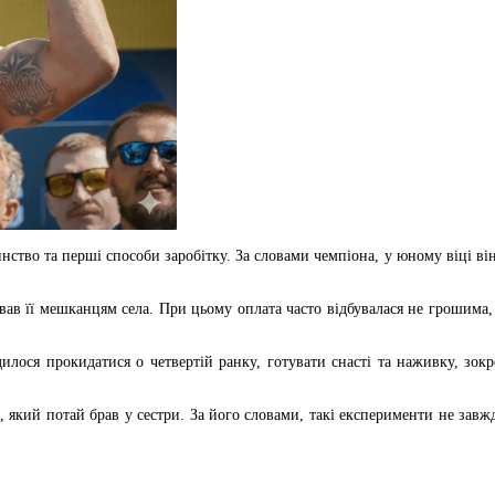
ство та перші способи заробітку. За словами чемпіона, у юному віці він
вав її мешканцям села. При цьому оплата часто відбувалася не грошима,
одилося прокидатися о четвертій ранку, готувати снасті та наживку, з
 який потай брав у сестри. За його словами, такі експерименти не завж