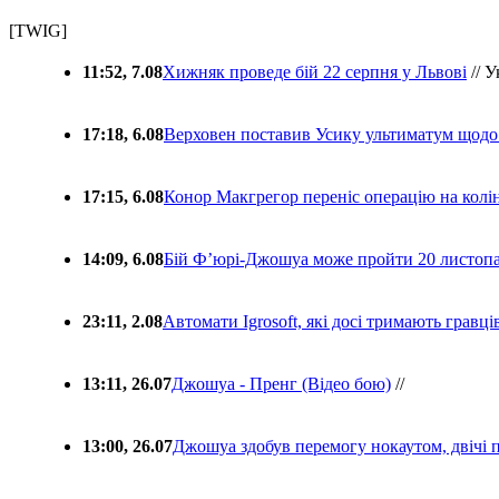
[TWIG]
11:52, 7.08
Хижняк проведе бій 22 серпня у Львові
// У
17:18, 6.08
Верховен поставив Усику ультиматум щодо
17:15, 6.08
Конор Макгрегор переніс операцію на колін
14:09, 6.08
Бій Ф’юрі-Джошуа може пройти 20 листоп
23:11, 2.08
Автомати Igrosoft, які досі тримають гравц
13:11, 26.07
Джошуа - Пренг (Відео бою)
//
13:00, 26.07
Джошуа здобув перемогу нокаутом, двічі 