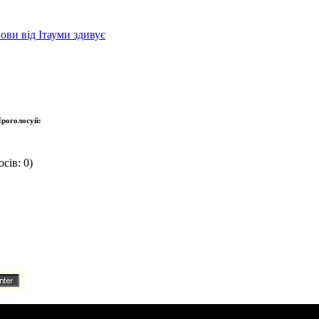
ови від Ітауми здивує
роголосуй:
сів: 0)