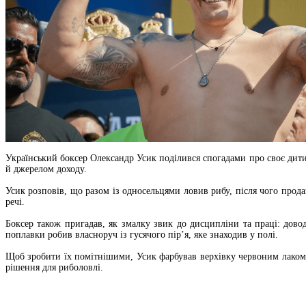
Український боксер Олександр Усик поділився спогадами про своє дитин
й джерелом доходу.
Усик розповів, що разом із односельцями ловив рибу, після чого прода
речі.
Боксер також пригадав, як змалку звик до дисципліни та праці: дов
поплавки робив власноруч із гусячого пір’я, яке знаходив у полі.
Щоб зробити їх помітнішими, Усик фарбував верхівку червоним лаком,
рішення для риболовлі.