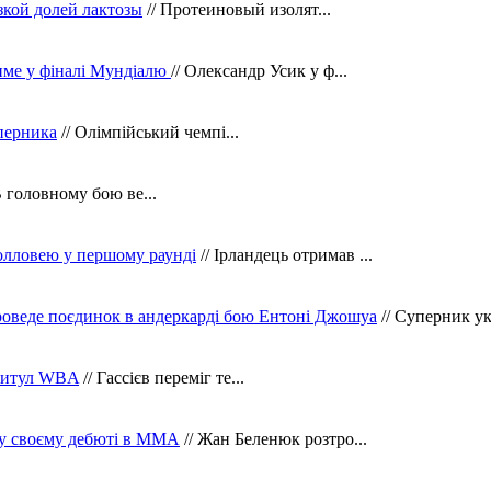
зкой долей лактозы
// Протеиновый изолят...
тиме у фіналі Мундіалю
// Олександр Усик у ф...
уперника
// Олімпійський чемпі...
В головному бою ве...
олловею у першому раунді
// Ірландець отримав ...
оведе поєдинок в андеркарді бою Ентоні Джошуа
// Суперник укр
 титул WBA
// Гассієв переміг те...
 у своєму дебюті в ММА
// Жан Беленюк розтро...