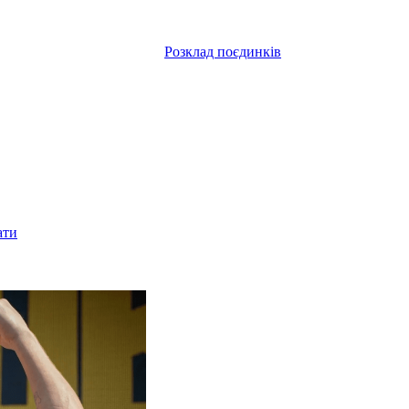
Розклад поєдинків
ати