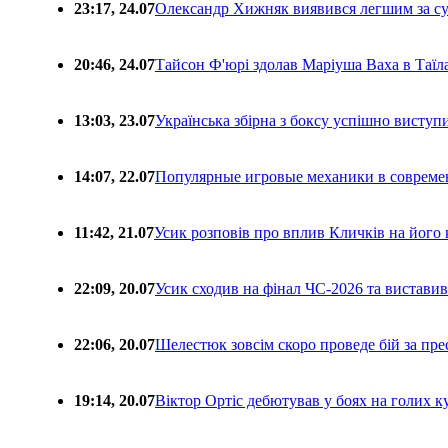
23:17, 24.07
Олександр Хижняк виявився легшим за с
20:46, 24.07
Тайсон Ф'юрі здолав Маріуша Ваха в Таїл
13:03, 23.07
Українська збірна з боксу успішно виступ
14:07, 22.07
Популярные игровые механики в совреме
11:42, 21.07
Усик розповів про вплив Кличків на його 
22:09, 20.07
Усик сходив на фінал ЧС-2026 та вистави
22:06, 20.07
Шелестюк зовсім скоро проведе бій за п
19:14, 20.07
Віктор Ортіс дебютував у боях на голих 