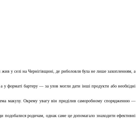
 жив у селі на Чернігівщині, де риболовля була не лише захопленням, а
 а у форматі бартеру — за улов могли дати інші продукти або необхідні
окрема макуху. Окрему увагу він приділив саморобному спорядженню —
ди подобалися родичам, однак саме це допомагало знаходити ефективні