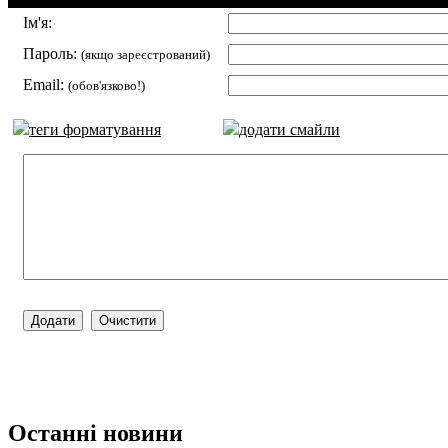
Ім'я:
Пароль:
(якщо зареєстрований)
Email:
(обов'язково!)
теги форматування
додати смайли
Останні новини