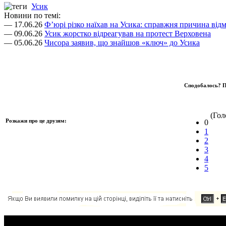
Усик
Новини по темі:
— 17.06.26
Ф’юрі різко наїхав на Усика: справжня причина відм
— 09.06.26
Усик жорстко відреагував на протест Верховена
— 05.06.26
Чисора заявив, що знайшов «ключ» до Усика
Сподобалось? П
(Голо
Розкажи про це друзям:
0
1
2
3
4
5
Додавання коментаря: