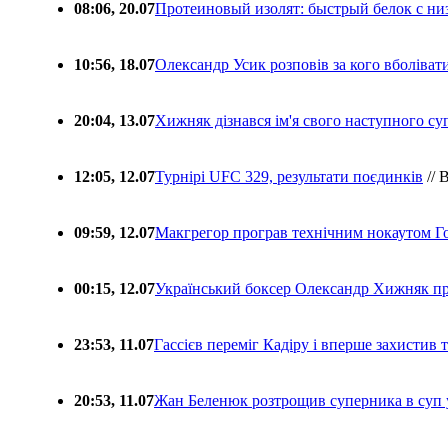
08:06, 20.07
Протеиновый изолят: быстрый белок с ни
10:56, 18.07
Олександр Усик розповів за кого вболіва
20:04, 13.07
Хижняк дізнався ім'я свого наступного с
12:05, 12.07
Турнірі UFC 329, результати поєдинків
// 
09:59, 12.07
Макгрегор програв технічним нокаутом Г
00:15, 12.07
Український боксер Олександр Хижняк пр
23:53, 11.07
Гассієв переміг Кадіру і вперше захистив
20:53, 11.07
Жан Беленюк розтрощив суперника в суп