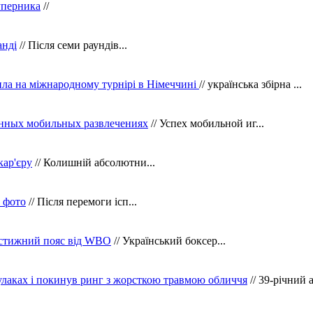
уперника
//
анді
// Після семи раундів...
ила на міжнародному турнірі в Німеччині
// українська збірна ...
нных мобильных развлечениях
// Успех мобильной иг...
кар'єру
// Колишній абсолютни...
в фото
// Після перемоги ісп...
рестижний пояс від WBO
// Український боксер...
кулаках і покинув ринг з жорсткою травмою обличчя
// 39-річний 