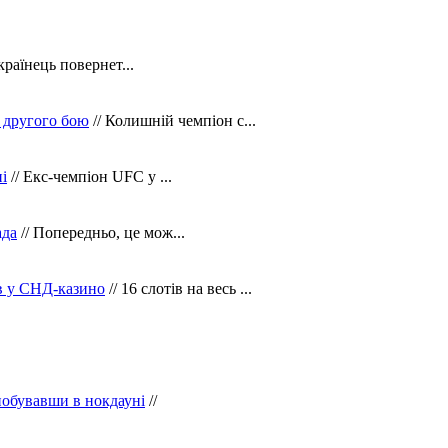
країнець повернет...
 другого бою
// Колишній чемпіон с...
і
// Екс-чемпіон UFC у ...
ада
// Попередньо, це мож...
ів у СНД-казино
// 16 слотів на весь ...
побувавши в нокдауні
//