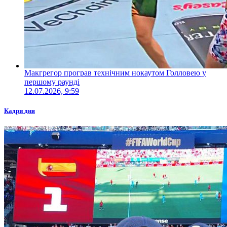
Макгрегор програв технічним нокаутом Голловею у
першому раунді
12.07.2026, 9:59
Кадри дня