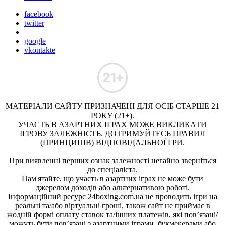
facebook
twitter
google
vkontakte
МАТЕРІАЛИ САЙТУ ПРИЗНАЧЕНІ ДЛЯ ОСІБ СТАРШЕ 21
РОКУ (21+).
УЧАСТЬ В АЗАРТНИХ ІГРАХ МОЖЕ ВИКЛИКАТИ
ІГРОВУ ЗАЛЕЖНІСТЬ. ДОТРИМУЙТЕСЬ ПРАВИЛ
(ПРИНЦИПІВ) ВІДПОВІДАЛЬНОЇ ГРИ.
При виявленні перших ознак залежності негайно зверніться
до спеціаліста.
Пам'ятайте, що участь в азартних іграх не може бути
джерелом доходів або альтернативою роботі.
Інформаційний ресурс 24boxing.com.ua не проводить ігри на
реальні та/або віртуальні гроші, також сайт не приймає в
жодній формі оплату ставок та/інших платежів, які пов’язані/
можуть бути пов’язані з азартними іграми, букмекерами або