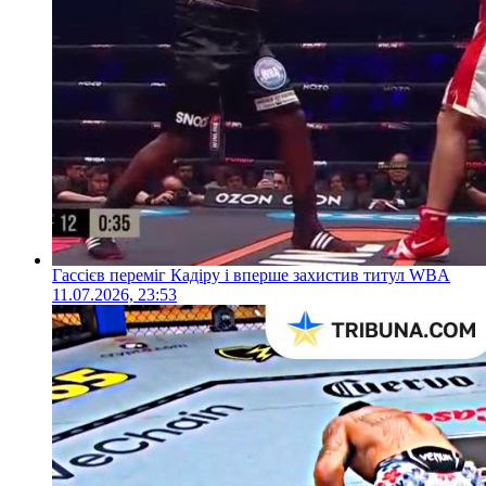
Гассієв переміг Кадіру і вперше захистив титул WBA
11.07.2026, 23:53