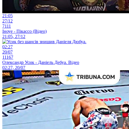
21:05
27/12
7111
Іноуе - Пікассо (Відео)
21:05, 27/12
02:27
20/07
11167
Олександр Усик - Даніель Дебуа. Відео
02:27, 20/07