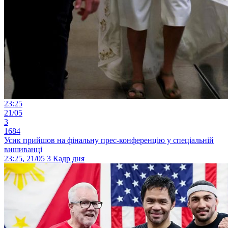
23:25
21/05
3
1684
Усик прийшов на фінальну прес-конференцію у спеціальній
вишиванці
23:25, 21/05
3
Кадр дня