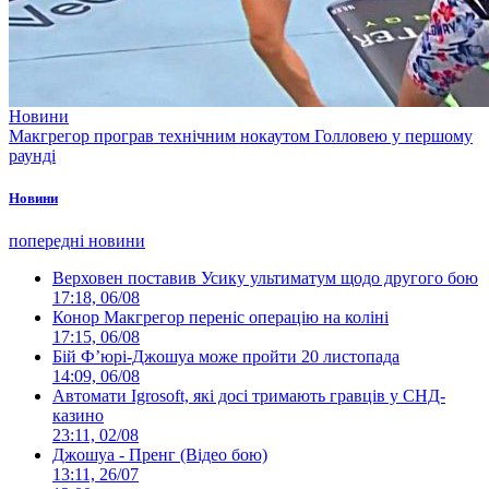
Новини
Макгрегор програв технічним нокаутом Голловею у першому
раунді
Новини
попередні новини
Верховен поставив Усику ультиматум щодо другого бою
17:18, 06/08
Конор Макгрегор переніс операцію на коліні
17:15, 06/08
Бій Ф’юрі-Джошуа може пройти 20 листопада
14:09, 06/08
Автомати Igrosoft, які досі тримають гравців у СНД-
казино
23:11, 02/08
Джошуа - Пренг (Відео бою)
13:11, 26/07