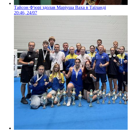
Тайсон Ф'юрі здолав Маріуша Ваха в Таїланді
20:46, 24/07