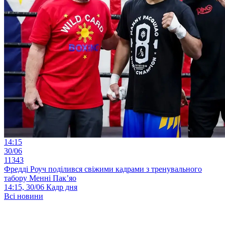
14:15
30/06
11343
Фредді Роуч поділився свіжими кадрами з тренувального
табору Менні Пак’яо
14:15, 30/06
Кадр дня
Всі новини