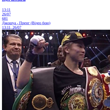
13:11
26/07
681
Джошуа - Пренг (Відео бою)
13:11, 26/07