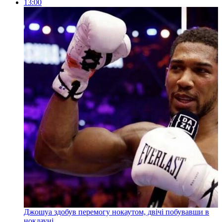
13:00
Джошуа здобув перемогу нокаутом, двічі побувавши в
нокдауні