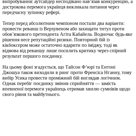
випробування: аутсайдер несподівано нав’язав конкуренцію, а
дострокова перемога українця викликала питання через
передчасну зупинку рефері.
Тепер перед абсолютним чемпіоном постали два варіанти:
провести реванш із Верхувеном або захищати титул проти
обов’язкового претендента Агіта Кабайела. Водночас будь-яке
рішення несе репутаційні ризики. Повторний бій із
кікбоксером може остаточно вдарити по іміджу, тоді як
відмова від реваншу лише посилить критику через спірний
результат першого поєдинку.
На цьому фоні згадується, що Тайсон Ф’юрі та Ентоні
Джошуа також виходили в ринг проти Френсіса Нганну, тому
вибір Усика провести проміжний бій виглядав логічним.
Однак перебіг поєдинку змінив сприйняття — замість
впевненої перемоги українець отримав хвилю сумнівів щодо
свого рівня та майбутнього.