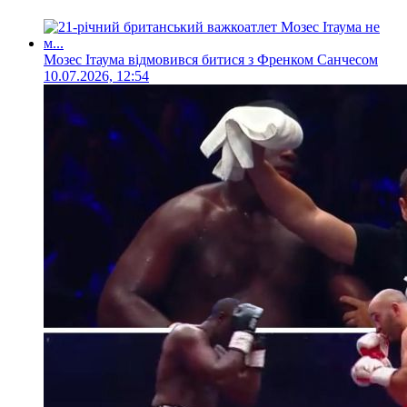
Мозес Ітаума відмовився битися з Френком Санчесом
10.07.2026, 12:54