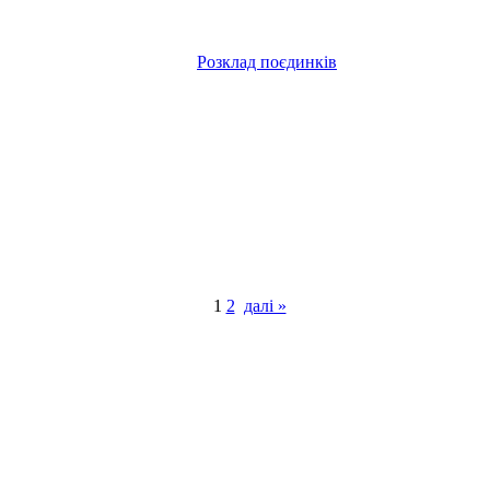
Розклад поєдинків
1
2
далі »