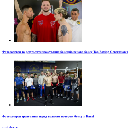
Фотогалерея та результати зважування боксерів вечора боксу Top Boxing Generation 
Фотогалерея тренування перед великим вечором боксу у Києві
всі фото