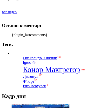
все відео
Останні коментарі
{plugin_lastcomments}
Теги:
Олександр Хижняк
166
1
Igrosoft
Конор Макгрегор
2016
Джошуа
227
Ф’юрі
92
1
Ріко Верхувен
Кадр дня