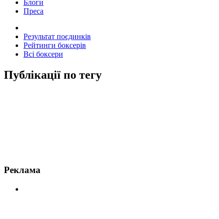
Блоги
Преса
Результат поєдинків
Рейтинги боксерів
Всі боксери
Публікації по тегу
Новини по Канело
Реклама