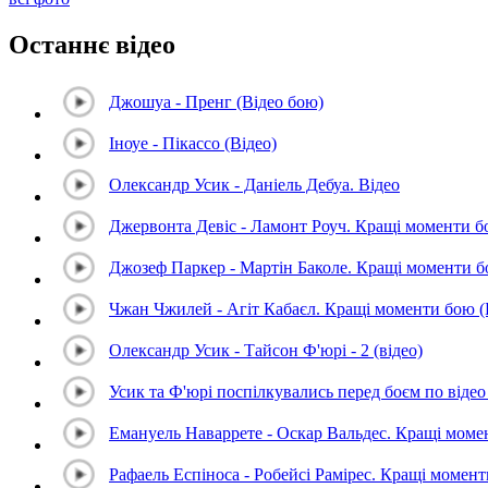
Останнє відео
Джошуа - Пренг (Відео бою)
Іноуе - Пікассо (Відео)
Олександр Усик - Даніель Дебуа. Відео
Джервонта Девіс - Ламонт Роуч. Кращі моменти 
Джозеф Паркер - Мартін Баколе. Кращі моменти 
Чжан Чжилей - Агіт Кабаєл. Кращі моменти бою 
Олександр Усик - Тайсон Ф'юрі - 2 (відео)
Усик та Ф'юрі поспілкувались перед боєм по відео 
Емануель Наваррете - Оскар Вальдес. Кращі мом
Рафаель Еспіноса - Робейсі Рамірес. Кращі момен