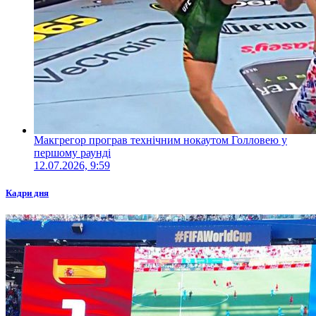
Макгрегор програв технічним нокаутом Голловею у
першому раунді
12.07.2026, 9:59
Кадри дня