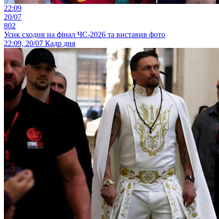
22:09
20/07
802
Усик сходив на фінал ЧС-2026 та виставив фото
22:09, 20/07
Кадр дня