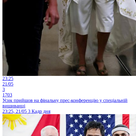
23:25
21/05
3
1703
Усик прийшов на фінальну прес-конференцію у спеціальній
вишиванці
23:25, 21/05
3
Кадр дня