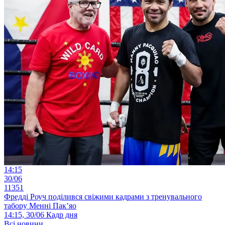
14:15
30/06
11351
Фредді Роуч поділився свіжими кадрами з тренувального
табору Менні Пак’яо
14:15, 30/06
Кадр дня
Всі новини