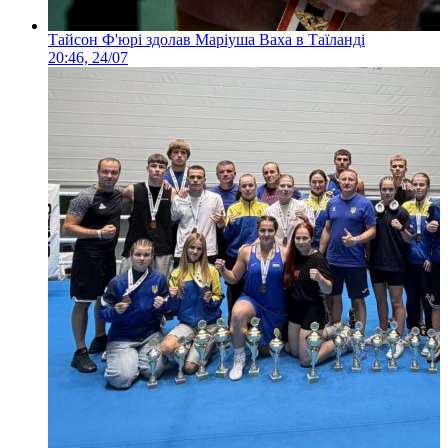
Тайсон Ф'юрі здолав Маріуша Ваха в Таїланді
20:46, 24/07