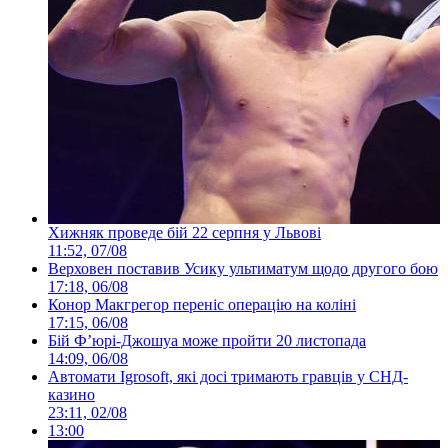
Хижняк проведе бій 22 серпня у Львові
11:52, 07/08
Верховен поставив Усику ультиматум щодо другого бою
17:18, 06/08
Конор Макгрегор переніс операцію на коліні
17:15, 06/08
Бій Ф’юрі-Джошуа може пройти 20 листопада
14:09, 06/08
Автомати Igrosoft, які досі тримають гравців у СНД-
казино
23:11, 02/08
13:00