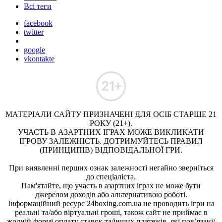
Всі теги
facebook
twitter
google
vkontakte
МАТЕРІАЛИ САЙТУ ПРИЗНАЧЕНІ ДЛЯ ОСІБ СТАРШЕ 21
РОКУ (21+).
УЧАСТЬ В АЗАРТНИХ ІГРАХ МОЖЕ ВИКЛИКАТИ
ІГРОВУ ЗАЛЕЖНІСТЬ. ДОТРИМУЙТЕСЬ ПРАВИЛ
(ПРИНЦИПІВ) ВІДПОВІДАЛЬНОЇ ГРИ.
При виявленні перших ознак залежності негайно зверніться
до спеціаліста.
Пам'ятайте, що участь в азартних іграх не може бути
джерелом доходів або альтернативою роботі.
Інформаційний ресурс 24boxing.com.ua не проводить ігри на
реальні та/або віртуальні гроші, також сайт не приймає в
жодній формі оплату ставок та/інших платежів, які пов’язані/