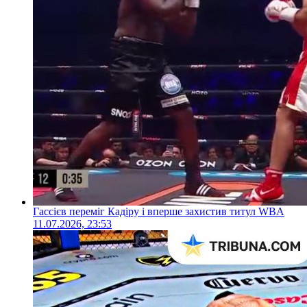
Гассієв переміг Кадіру і вперше захистив титул WBA
11.07.2026, 23:53