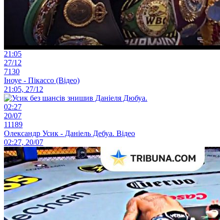
21:05
27/12
7130
Іноуе - Пікассо (Відео)
21:05, 27/12
02:27
20/07
11189
Олександр Усик - Даніель Дебуа. Відео
02:27, 20/07