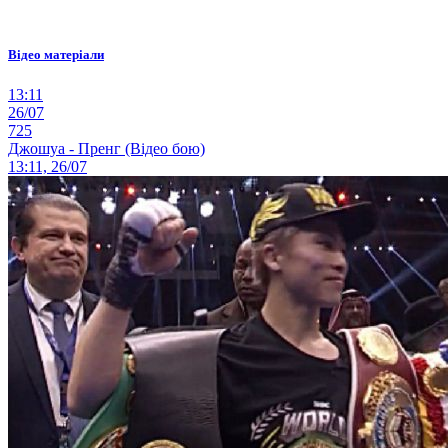
Відео матеріали
13:11
26/07
725
Джошуа - Пренг (Відео бою)
13:11, 26/07