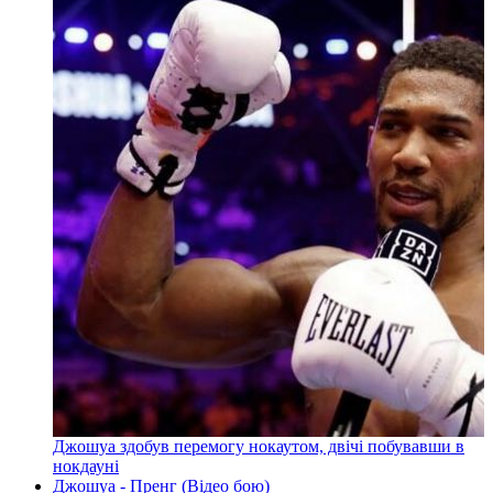
Джошуа здобув перемогу нокаутом, двічі побувавши в
нокдауні
Джошуа - Пренг (Відео бою)