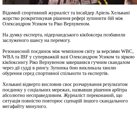
Відомий спортивний журналіст та інсайдер Аріель Хельвані
жорстко розкритикував рішення рефері зупинити бій між
Олександром Усиком та Ріко Верхувеном.
На думку експерта, нідерландського кікбоксера позбавили
заслуженого шансу на перемогу.
Резонансний поєдинок між чемпіоном світу за версіями WBC,
WBA та IBF у суперважкій вазі Олександром Усиком та зіркою
кікбоксингу Ріко Верхувеном завершився гучним скандалом
через дії судді в рингу. Зупинка бою викликала хвилю
обурення серед спортивної спільноти та експертів.
Хельвані відверто висловив своє розчарування результатом
поєдинку у соціальних мережах, назвавши рішення арбітра
абсолютно несправедливим. Журналіст переконаний, що
ситуація повністю повторює сценарій іншого скандального
мегафайту минулого.