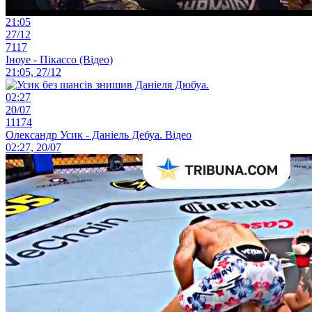
21:05
27/12
7117
Іноуе - Пікассо (Відео)
21:05, 27/12
02:27
20/07
11174
Олександр Усик - Даніель Дебуа. Відео
02:27, 20/07