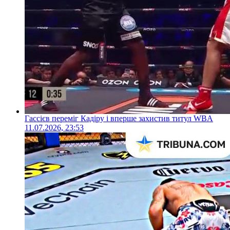
Гассієв переміг Кадіру і вперше захистив титул WBA
11.07.2026, 23:53