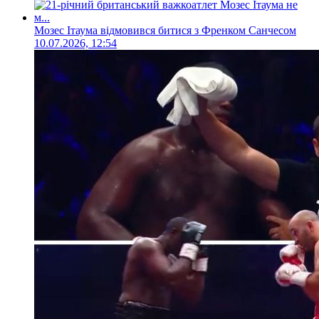
Мозес Ітаума відмовився битися з Френком Санчесом
10.07.2026, 12:54