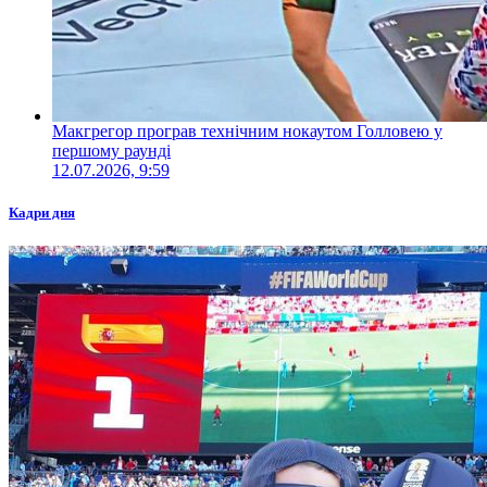
Макгрегор програв технічним нокаутом Голловею у
першому раунді
12.07.2026, 9:59
Кадри дня