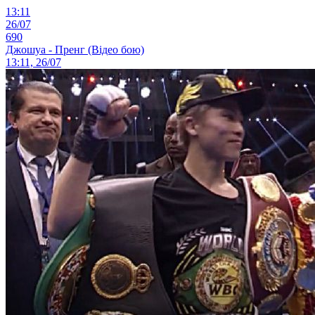
13:11
26/07
690
Джошуа - Пренг (Відео бою)
13:11, 26/07