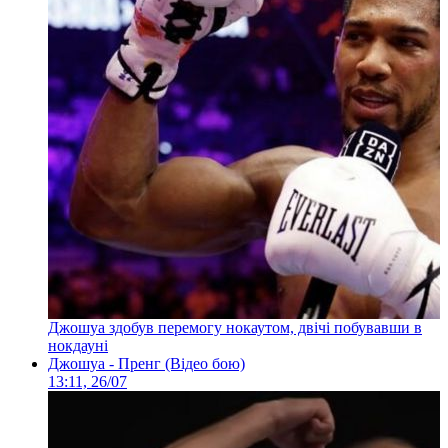
Джошуа здобув перемогу нокаутом, двічі побувавши в
нокдауні
Джошуа - Пренг (Відео бою)
13:11, 26/07