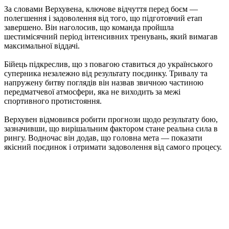
За словами Верхувена, ключове відчуття перед боєм —
полегшення і задоволення від того, що підготовчий етап
завершено. Він наголосив, що команда пройшла
шестимісячний період інтенсивних тренувань, який вимагав
максимальної віддачі.
Бійець підкреслив, що з повагою ставиться до українського
суперника незалежно від результату поєдинку. Тривалу та
напружену битву поглядів він назвав звичною частиною
передматчевої атмосфери, яка не виходить за межі
спортивного протистояння.
Верхувен відмовився робити прогнози щодо результату бою,
зазначивши, що вирішальним фактором стане реальна сила в
рингу. Водночас він додав, що головна мета — показати
якісний поєдинок і отримати задоволення від самого процесу.