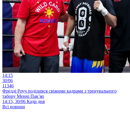
14:15
30/06
11346
Фредді Роуч поділився свіжими кадрами з тренувального
табору Менні Пак’яо
14:15, 30/06
Кадр дня
Всі новини