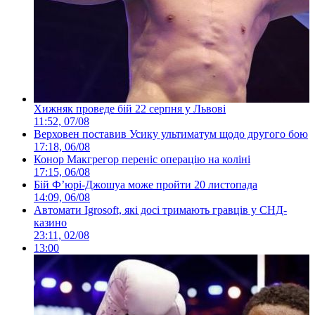
Хижняк проведе бій 22 серпня у Львові
11:52, 07/08
Верховен поставив Усику ультиматум щодо другого бою
17:18, 06/08
Конор Макгрегор переніс операцію на коліні
17:15, 06/08
Бій Ф’юрі-Джошуа може пройти 20 листопада
14:09, 06/08
Автомати Igrosoft, які досі тримають гравців у СНД-
казино
23:11, 02/08
13:00