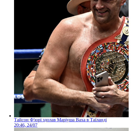
Тайсон Ф'юрі здолав Маріуша Ваха в Таїланді
20:46, 24/07