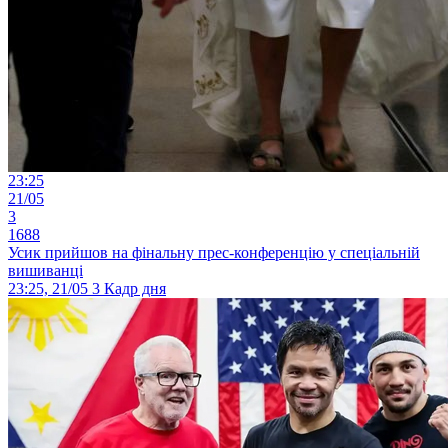
23:25
21/05
3
1688
Усик прийшов на фінальну прес-конференцію у спеціальній
вишиванці
23:25, 21/05
3
Кадр дня