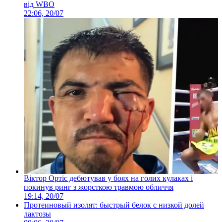
від WBO
22:06, 20/07
Віктор Ортіс дебютував у боях на голих кулаках і
покинув ринг з жорсткою травмою обличчя
19:14, 20/07
Протеиновый изолят: быстрый белок с низкой долей
лактозы