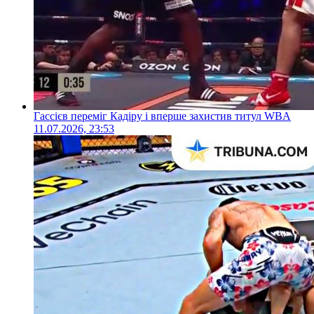
Гассієв переміг Кадіру і вперше захистив титул WBA
11.07.2026, 23:53