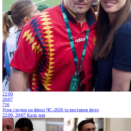
22:09
20/07
716
Усик сходив на фінал ЧС-2026 та виставив фото
22:09, 20/07
Кадр дня