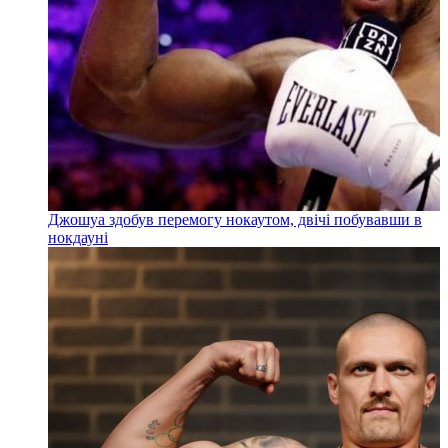
Джошуа здобув перемогу нокаутом, двічі побувавши в
нокдауні