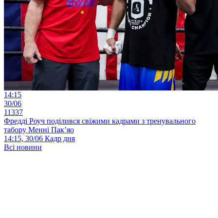
14:15
30/06
11337
Фредді Роуч поділився свіжими кадрами з тренувального
табору Менні Пак’яо
14:15, 30/06
Кадр дня
Всі новини