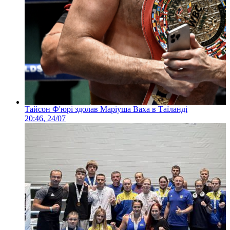
Тайсон Ф'юрі здолав Маріуша Ваха в Таїланді
20:46, 24/07