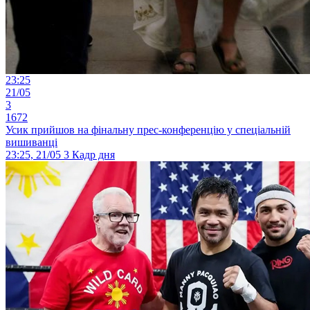
23:25
21/05
3
1672
Усик прийшов на фінальну прес-конференцію у спеціальній
вишиванці
23:25, 21/05
3
Кадр дня