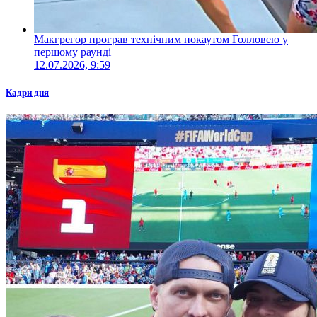
Макгрегор програв технічним нокаутом Голловею у
першому раунді
12.07.2026, 9:59
Кадри дня