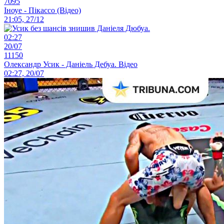
7095
Іноуе - Пікассо (Відео)
21:05, 27/12
02:27
20/07
11150
Олександр Усик - Даніель Дебуа. Відео
02:27, 20/07